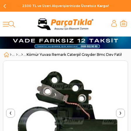
2500 TL ve Üzeri Alışverişlerinizde
Ücretsiz Kargo!
Kömür Yuvası Remark Caterpil Grayder Bmc Dev Fatih | U
‹
›