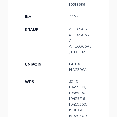
10518636
771771
IKA
AHD2306,
KRAUF
AHD2306M
G,
AHD9306KS
, HD-682
BH1001,
UNIPOINT
HD2306A
39110,
WPS
10459189,
10459190,
10459216,
10459360,
19010309,
19020300,