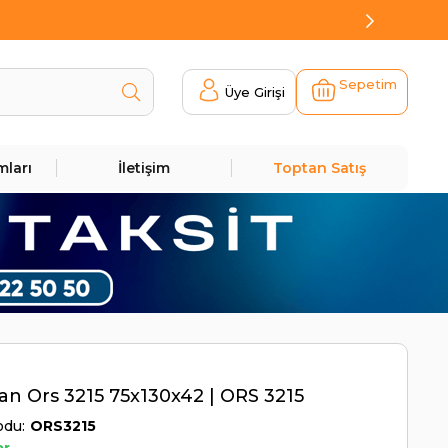
Sepetim
Üye Girişi
mları
İletişim
Toptan Satış
n Ors 3215 75x130x42 | ORS 3215
odu
ORS3215