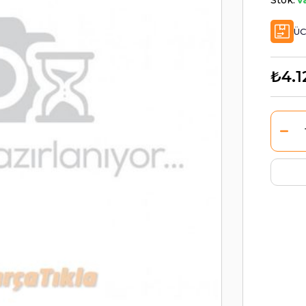
Stok:
V
ÜC
₺4.1