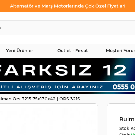
Alternatör ve Marş Motorlarında Çok Özel Fiyatlar!
Yeni Ürünler
Outlet - Fırsat
Müşteri Yoru
lman Ors 3215 75x130x42 | ORS 3215
Rulma
Stok K