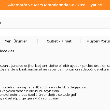
Alternatör ve Marş Motorlarında Çok Özel Fiyatlar!
Yeni Ürünler
Outlet - Fırsat
Müşteri Yoru
ilecekler
 uzunluğuna ve orijinal bağlantı tipine birebir uyacak şekilde üretilen 
 köşelerde iz bırakmadan silme yapar ve montaj için adaptör gerektirmez
ı modelin makyaj (facelift) sürümlerinde ölçü değişebilir.
ü ve yolcu tarafının ölçüsünü teyit edin.
kontrol edin; araca özel ürünler doğru soketle gelir.
pıya özel süpürge gerektiğini unutmayın.