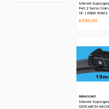
Silecek Süpürge
F40 2 Serisi Gra
19- | RBW 90813
₺330,00
RBW90811
Silecek Süpürge
SERİ.48CM-65C