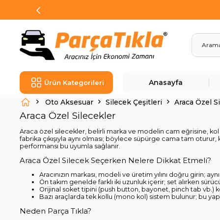
Anasayfa
Ürün Kategorileri
Oto Aksesuar
Silecek Çeşitleri
Araca Özel S
Araca Özel Silecekler
Araca özel silecekler, belirli marka ve modelin cam eğrisine, kol
fabrika çıkışıyla aynı olması; böylece süpürge cama tam oturur,
performansı bu uyumla sağlanır.
Araca Özel Silecek Seçerken Nelere Dikkat Etmeli?
Aracınızın markası, modeli ve üretim yılını doğru girin; ayn
Ön takım genelde farklı iki uzunluk içerir; set alırken sürüc
Orijinal soket tipini (push button, bayonet, pinch tab vb.) 
Bazı araçlarda tek kollu (mono kol) sistem bulunur; bu ya
Neden Parça Tıkla?