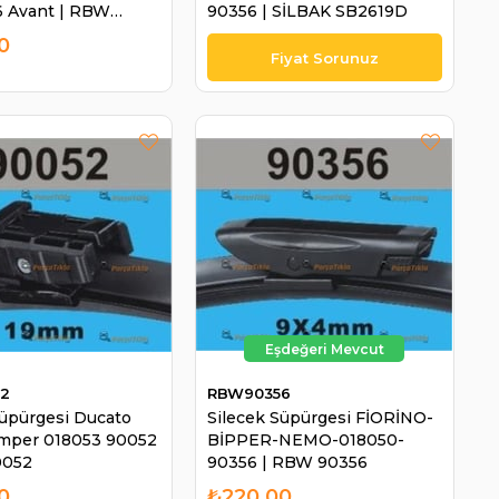
6 Avant | RBW
90356 | SİLBAK SB2619D
0
2
RBW90356
Süpürgesi Ducato
Silecek Süpürgesi FİORİNO-
mper 018053 90052
BİPPER-NEMO-018050-
0052
90356 | RBW 90356
0
₺220,00