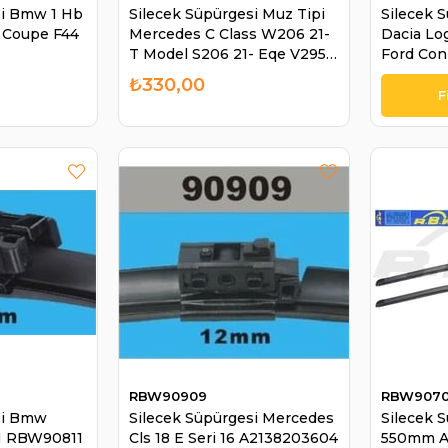
si Bmw 1 Hb
Silecek Süpürgesi Muz Tipi
Silecek 
n Coupe F44
Mercedes C Class W206 21-
Dacia Log
T Model S206 21- Eqe V295
Ford Con
22- Eqs V297 21- Glc Class
92610
₺330,00
Coupe C254 22- | RBW
90912
RBW90909
RBW9070
si Bmw
Silecek Süpürgesi Mercedes
Silecek 
M RBW90811
Cls 18 E Seri 16 A2138203604
550mm A