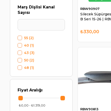
Marş Dişlisi Kanal
RBW90907
Sayısı
Silecek Süpürge
B Seri 15-26 | R
₺330,00
55
(2)
40
(1)
43
(3)
50
(2)
48
(1)
Fiyat Aralığı
₺0,00 - ₺1.319,00
RBW90813