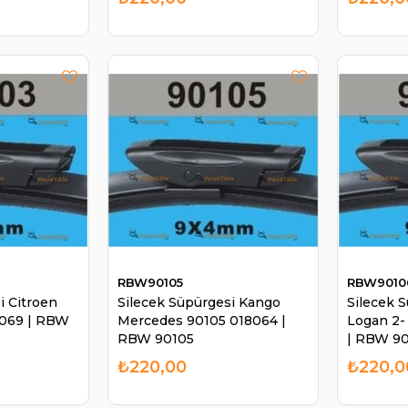
RBW90105
RBW9010
i Citroen
Silecek Süpürgesi Kango
Silecek 
8069 | RBW
Mercedes 90105 018064 |
Logan 2-
RBW 90105
| RBW 9
₺220,00
₺220,0