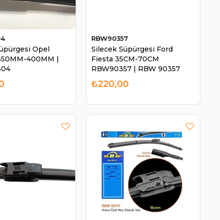
04
RBW90357
Süpürgesi Opel
Silecek Süpürgesi Ford
 650MM-400MM |
Fiesta 35CM-70CM
304
RBW90357 | RBW 90357
0
₺220,00