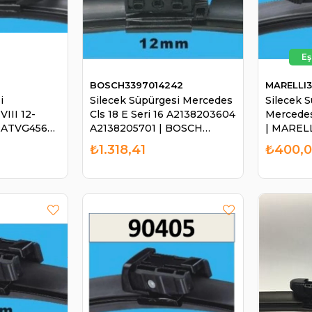
BOSCH3397014242
MARELLI3
i
Silecek Süpürgesi Mercedes
Silecek 
III 12-
Cls 18 E Seri 16 A2138203604
Mercede
GRATVG4565
A2138205701 | BOSCH
| MAREL
 GRAT
3397014242
₺1.318,41
₺400,