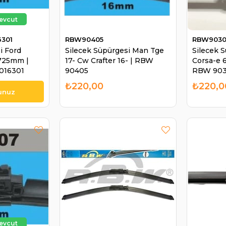
6301
RBW90405
RBW903
i Ford
Silecek Süpürgesi Man Tge
Silecek 
725mm |
17- Cw Crafter 16- | RBW
Corsa-e
016301
90405
RBW 90
₺220,00
₺220,0