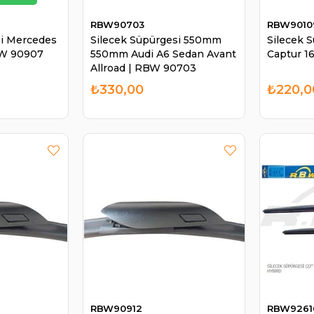
RBW90703
RBW9010
si Mercedes
Silecek Süpürgesi 550mm
Silecek 
BW 90907
550mm Audi A6 Sedan Avant
Captur 1
Allroad | RBW 90703
₺330,00
₺220,0
RBW90912
RBW9261