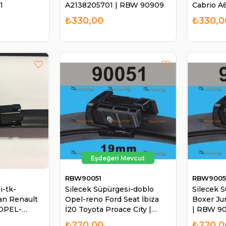
1
A2138205701 | RBW 90909
Cabrio A
90701
₺330,00
₺330,0
RBW90051
RBW9005
i-tk-
Silecek Süpürgesi-doblo
Silecek 
an Renault
Opel-reno Ford Seat İbiza
Boxer Ju
 OPEL-
İ20 Toyota Proace City |
| RBW 9
003
RBW 90051
₺220,00
₺220,0