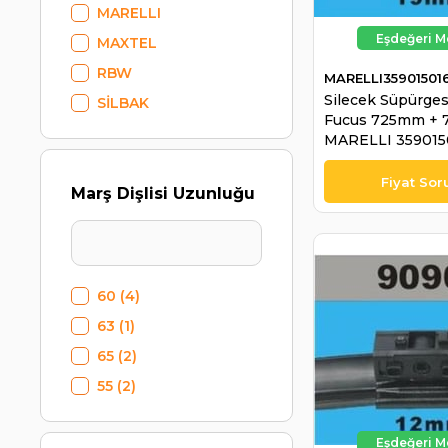
MARELLI
MAXTEL
RBW
MARELLI35901501
Silecek Süpürges
SİLBAK
Fucus 725mm + 
MARELLI 359015
Marş Dişlisi Uzunluğu
60
(4)
63
(1)
65
(2)
55
(2)