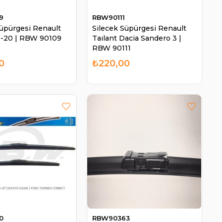
9
RBW90111
Süpürgesi Renault
Silecek Süpürgesi Renault
6-20 | RBW 90109
Taılant Dacia Sandero 3 |
RBW 90111
0
₺220,00
0
RBW90363