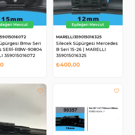
59015016072
MARELLI359015016325
Süpürgesi Bmw Seri
Silecek Süpürgesi Mercedes
s SERİ-RBW-90804
B Seri 15-26 | MARELLI
LI 359015016072
359015016325
00
₺400,00