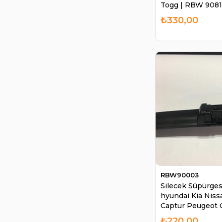
Togg | RBW 9081
₺330,00
RBW90003
Silecek Süpürges
hyundai Kia Niss
Captur Peugeot
90003 | RBW 90
₺220,00