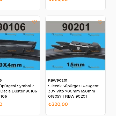
6
RBW90201
Süpürgesi Symbol 3
Silecek Süpürgesi Peugeot
 Dacia Duster 90106
307 Vito 700mm 650mm
0106
018057 | RBW 90201
0
₺220,00