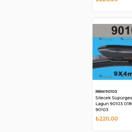
RBW90103
Silecek Süpürges
Lagun 90103 01
90103
₺220,00