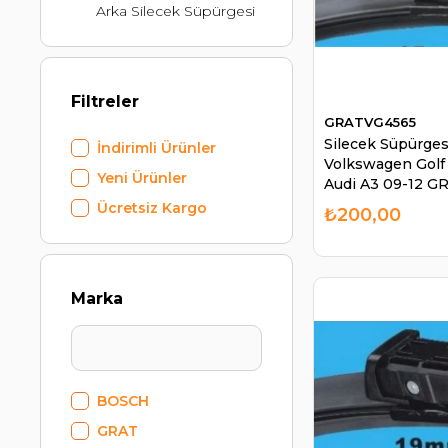
Arka Silecek Süpürgesi
Filtreler
GRATVG4565
Silecek Süpürges
İndirimli Ürünler
Volkswagen Golf V
Yeni Ürünler
Audi A3 09-12 
650mm 450mm |
Ücretsiz Kargo
₺200,00
VG4565
Marka
BOSCH
GRAT