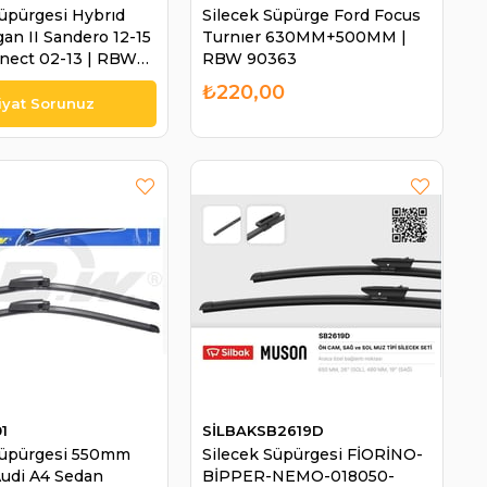
Süpürgesi Hybrıd
Silecek Süpürge Ford Focus
an II Sandero 12-15
Turnıer 630MM+500MM |
nect 02-13 | RBW
RBW 90363
₺220,00
1
SİLBAKSB2619D
Süpürgesi 550mm
Silecek Süpürgesi FİORİNO-
udi A4 Sedan
BİPPER-NEMO-018050-