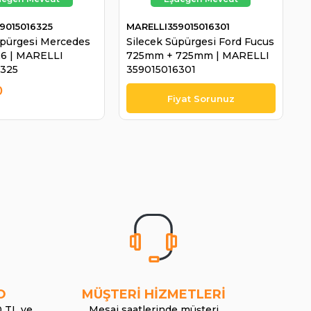
9015016325
MARELLI359015016301
üpürgesi Mercedes
Silecek Süpürgesi Ford Fucus
-26 | MARELLI
725mm + 725mm | MARELLI
6325
359015016301
0
O
MÜŞTERİ HİZMETLERİ
0 TL ve
Mesai saatlerinde müşteri