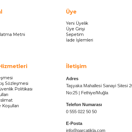
l
Üye
Yeni Üyelik
Üye Girişi
latma Metni
Sepetim
İade İşlemleri
Hizmetleri
İletişim
eşmesi
Adres
tış Sözleşmesi
Taşyaka Mahallesi Sanayi Sitesi 
üvenlik Politikası
No:25 | Fethiye/Muğla
lları
slimat
Telefon Numarası
e Koşulları
0 555 022 50 50
E-Posta
info@parcatikla.com