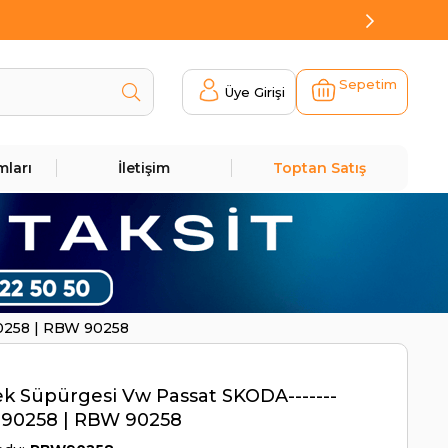
Sepetim
Üye Girişi
mları
İletişim
Toptan Satış
0258 | RBW 90258
ek Süpürgesi Vw Passat SKODA-------
90258 | RBW 90258