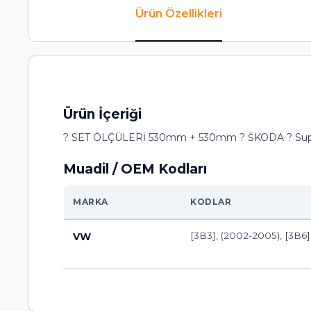
Ürün Özellikleri
Ürün İçeriği
? SET ÖLÇÜLERİ 530mm + 530mm ? ŠKODA ? Supe
Muadil / OEM Kodları
MARKA
KODLAR
[3B3], (2002-2005), [3B6]
VW