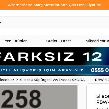
Alternatör ve Marş Motorlarında Çok Özel Fiyatlar!
Yeni Ürünler
Outlet - Fırsat
Müşteri Yoru
ilecekler
Silecek Süpürgesi Vw Passat SKODA-------RBW-9
Silec
RBW-