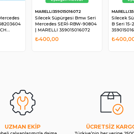
MARELLI359015016072
MARELLI35
 Mercedes
Silecek Süpürgesi Bmw Seri
Silecek S
2138203604
Mercedes SERİ-RBW-90804
B Seri 15
SCH
| MARELLI 359015016072
35901501
₺400,00
₺400,0
UZMAN EKİP
ÜCRETSİZ KARG
beli çalışanlarımızla daima
Türkiye’nin her yerine 250