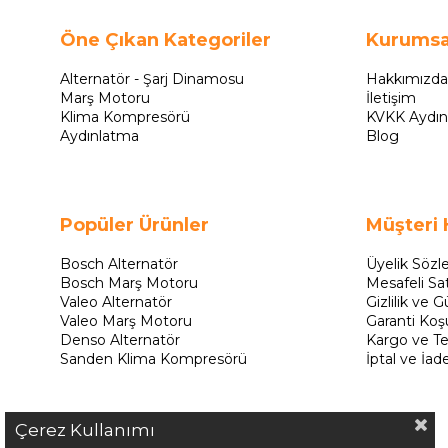
Öne Çıkan Kategoriler
Kurumsa
Alternatör - Şarj Dinamosu
Hakkımızda
Marş Motoru
İletişim
Klima Kompresörü
KVKK Aydın
Aydınlatma
Blog
Popüler Ürünler
Müşteri 
Bosch Alternatör
Üyelik Sözl
Bosch Marş Motoru
Mesafeli Sa
Valeo Alternatör
Gizlilik ve G
Valeo Marş Motoru
Garanti Koşu
Denso Alternatör
Kargo ve Te
Sanden Klima Kompresörü
İptal ve İad
Çerez Kullanımı