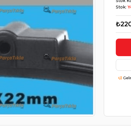
Stok K
Stok:
Y
₺22
Geli