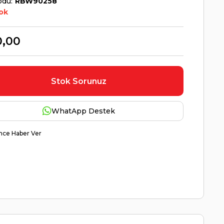
odu
RBW90258
ok
0,00
Stok Sorunuz
WhatApp Destek
nce Haber Ver