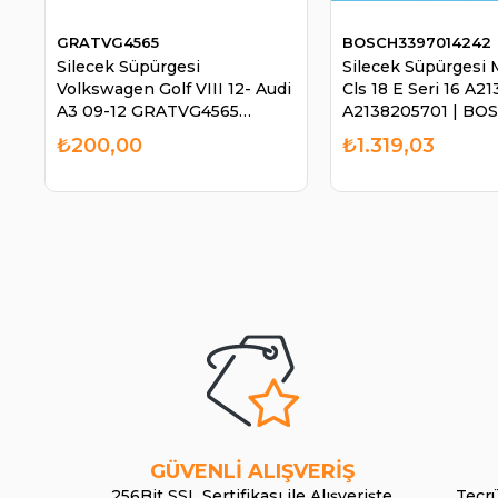
GRATVG4565
BOSCH3397014242
Silecek Süpürgesi
Silecek Süpürgesi
Volkswagen Golf VIII 12- Audi
Cls 18 E Seri 16 A
A3 09-12 GRATVG4565
A2138205701 | BO
650mm 450mm | GRAT
3397014242
₺200,00
₺1.319,03
VG4565
GÜVENLİ ALIŞVERİŞ
256Bit SSL Sertifikası ile Alışverişte
Tecrü