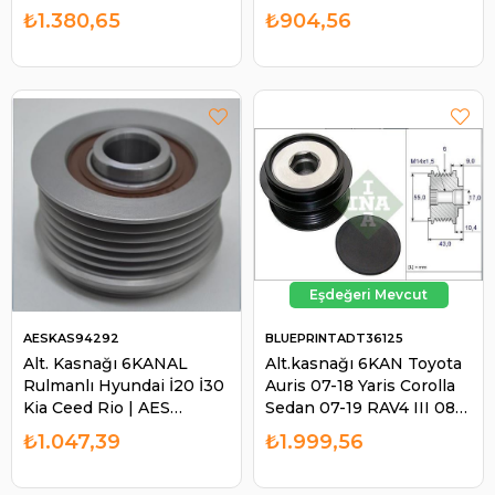
KSN29510
₺1.380,65
₺904,56
AESKAS94292
BLUEPRINTADT36125
Alt. Kasnağı 6KANAL
Alt.kasnağı 6KAN Toyota
Rulmanlı Hyundai İ20 İ30
Auris 07-18 Yaris Corolla
Kia Ceed Rio | AES
Sedan 07-19 RAV4 III 08-
KAS94292
13 535020810 |
₺1.047,39
₺1.999,56
BLUEPRINT ADT36125