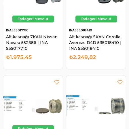
INA535017710
INA535018410
Alt.kasnağı 7KAN Nissan
Alt.kasnağı 5KAN Corolla
Navara 552386 | INA
Avensis D4D 535018410 |
535017710
INA 535018410
₺1.975,45
₺2.249,82