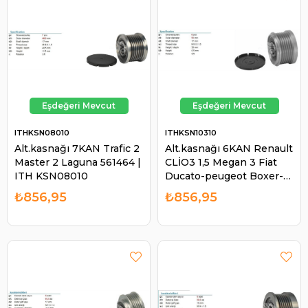
ITHKSN08010
ITHKSN10310
Alt.kasnağı 7KAN Trafic 2
Alt.kasnağı 6KAN Renault
Master 2 Laguna 561464 |
CLİO3 1,5 Megan 3 Fiat
ITH KSN08010
Ducato-peugeot Boxer-
cıtroen Jumper 3.0 Dmtj-
₺856,95
₺856,95
hdı (06-)) | ITH KSN10310