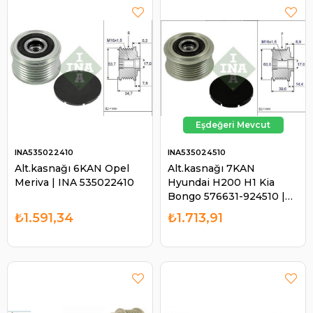
INA535022410
INA535024510
Alt.kasnağı 6KAN Opel
Alt.kasnağı 7KAN
Meriva | INA 535022410
Hyundai H200 H1 Kia
Bongo 576631-924510 |
INA 535024510
₺1.591,34
₺1.713,91