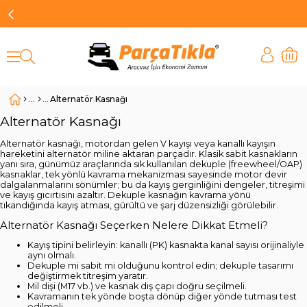
Alternatör Kasnağı
Alternatör Kasnağı
Alternatör kasnağı, motordan gelen V kayışı veya kanallı kayışın
hareketini alternatör miline aktaran parçadır. Klasik sabit kasnakların
yanı sıra, günümüz araçlarında sık kullanılan dekuple (freewheel/OAP)
kasnaklar, tek yönlü kavrama mekanizması sayesinde motor devir
dalgalanmalarını sönümler; bu da kayış gerginliğini dengeler, titreşimi
ve kayış gıcırtısını azaltır. Dekuple kasnağın kavrama yönü
tıkandığında kayış atması, gürültü ve şarj düzensizliği görülebilir.
Alternatör Kasnağı Seçerken Nelere Dikkat Etmeli?
Kayış tipini belirleyin: kanallı (PK) kasnakta kanal sayısı orijinaliyle
aynı olmalı.
Dekuple mi sabit mi olduğunu kontrol edin; dekuple tasarımı
değiştirmek titreşim yaratır.
Mil dişi (M17 vb.) ve kasnak dış çapı doğru seçilmeli.
Kavramanın tek yönde boşta dönüp diğer yönde tutması test
edilmeli.