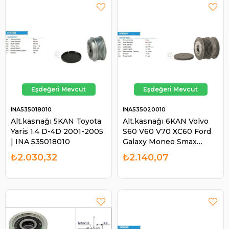
INA535018010
INA535020010
Alt.kasnağı 5KAN Toyota
Alt.kasnağı 6KAN Volvo
Yaris 1.4 D-4D 2001-2005
S60 V60 V70 XC60 Ford
| INA 535018010
Galaxy Moneo Smax
Landrover Ford Fusıon
₺2.030,32
₺2.140,07
Galaxy Mondeo S Maxja
561957 535020010 | INA
535020010