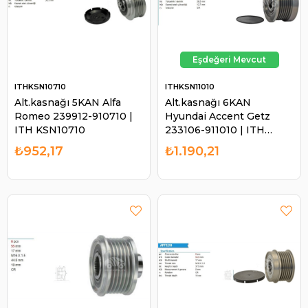
ITHKSN10710
ITHKSN11010
Alt.kasnağı 5KAN Alfa
Alt.kasnağı 6KAN
Romeo 239912-910710 |
Hyundai Accent Getz
ITH KSN10710
233106-911010 | ITH
KSN11010
₺952,17
₺1.190,21