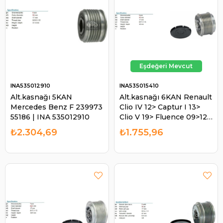
INA535012910
INA535015410
Alt.kasnağı 5KAN
Alt.kasnağı 6KAN Renault
Mercedes Benz F 239973
Clio IV 12> Captur I 13>
55186 | INA 535012910
Clio V 19> Fluence 09>12
Kangoo II 08> Megane Iı-
₺2.304,69
₺1.755,96
ıı Mitsubishi Nissan
F550883 | INA 535015410