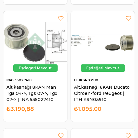
KSN025210
535028410 | ITH
KSN028410
INA535027410
ITHKSN03910
Alt.kasnağı 8KAN Man
Alt.kasnağı 6KAN Ducato
Tga 04->, Tgs 07->, Tgx
Citroen-ford Peugeot |
07-> | INA 535027410
ITH KSN03910
₺3.190,88
₺1.095,00