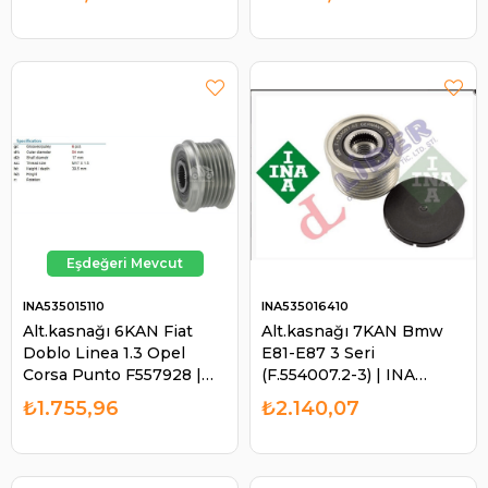
535012010
INA535015110
INA535016410
Alt.kasnağı 6KAN Fiat
Alt.kasnağı 7KAN Bmw
Doblo Linea 1.3 Opel
E81-E87 3 Seri
Corsa Punto F557928 |
(F.554007.2-3) | INA
INA 535015110
535016410
₺1.755,96
₺2.140,07