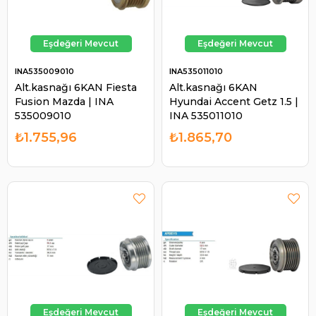
INA535009010
INA535011010
Alt.kasnağı 6KAN Fiesta
Alt.kasnağı 6KAN
Fusion Mazda | INA
Hyundai Accent Getz 1.5 |
535009010
INA 535011010
₺1.755,96
₺1.865,70