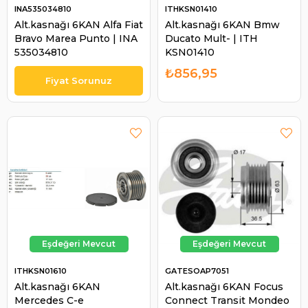
INA535034810
ITHKSN01410
Alt.kasnağı 6KAN Alfa Fiat
Alt.kasnağı 6KAN Bmw
Bravo Marea Punto | INA
Ducato Mult- | ITH
535034810
KSN01410
₺856,95
ITHKSN01610
GATESOAP7051
Alt.kasnağı 6KAN
Alt.kasnağı 6KAN Focus
Mercedes C-e
Connect Transit Mondeo