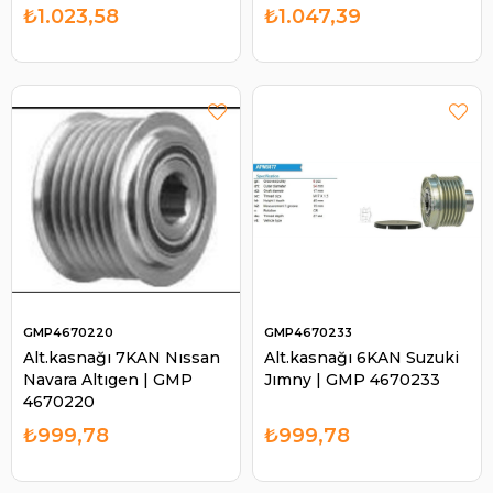
Ford Kuga 535016110 |
₺1.023,58
₺1.047,39
GMP 4670161
GMP4670220
GMP4670233
Alt.kasnağı 7KAN Nıssan
Alt.kasnağı 6KAN Suzuki
Navara Altıgen | GMP
Jımny | GMP 4670233
4670220
₺999,78
₺999,78