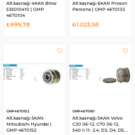
Alt.kasnağı 4KAN Bmw
Alt.kasnağı 6KAN Proson
535010410 | GMP
Persona | GMP 4670133
4670104
₺999,78
₺1.023,58
GMP4670152
GMP4670161
Alt.kasnağı 5KAN
Alt.kasnağı 5KAN Volvo
Mitsubishi Hyundai |
C30 06-12, C70 06-12,
GMP 4670152
S40 Ii 11- 2.4, D3, D4, D5,