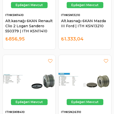
ITHKSN11410
ITHKSN13210
Alt.kasnağı 6KAN Renault
Alt.kasnağı 6KAN Mazda
Clio 2 Logan Sandero
III Ford | ITH KSN13210
550379 | ITH KSN11410
₺856,95
₺1.333,04
ITHKSN18410
ITHKSN26310