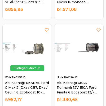
SERİ-559585-229363 |
Focus Iı-mondeo
ITH KSN01610
Connect C-max
₺856,95
₺1.571,08
535009810 | GATES
OAP7051
ITHKSN025210
ITHKSN028410
Alt. Kasnağı 6KANAL Ford
Alt. Kasnağı 6KAN
C Max 2 (Dxa / CB7, Dxa /
Rulmanlı 12V 150A Ford
Ceu): 1.6 Ecoboost 10>
Fiesta 6 Ecosport 13/>
Focus 3 1.6 Ecoboost 11>
Focus 3 11/> B Max 12/>
₺952,17
₺1.380,65
Volvo S60 2 | ITH
1,0 Gtdı 12V Ecoboss