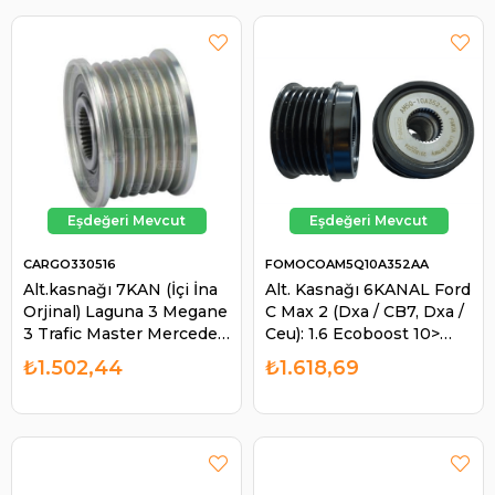
CARGO330516
FOMOCOAM5Q10A352AA
Alt.kasnağı 7KAN (İçi İna
Alt. Kasnağı 6KANAL Ford
Orjinal) Laguna 3 Megane
C Max 2 (Dxa / CB7, Dxa /
3 Trafic Master Mercedes
Ceu): 1.6 Ecoboost 10>
Vito 552305 | CARGO
Focus 3 1.6 Ecoboost 11>
₺1.502,44
₺1.618,69
330516
Volvo S60 2 | FOMOCO
AM5Q10A352AA