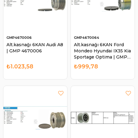
GMP4670006
GMP4670064
Alt.kasnağı 6KAN Audi A8
Alt.kasnağı 6KAN Ford
| GMP 4670006
Mondeo Hyundai IX35 Kia
Sportage Optima | GMP
4670064
₺1.023,58
₺999,78