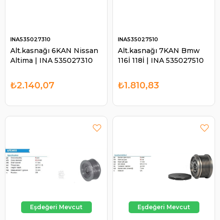
INA535027310
INA535027510
Alt.kasnağı 6KAN Nissan
Alt.kasnağı 7KAN Bmw
Altima | INA 535027310
116İ 118İ | INA 535027510
₺2.140,07
₺1.810,83