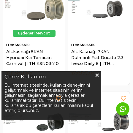
ITHKSN03410
ITHKSN035110
Alt.kasnağı 5KAN
Alt. Kasnağı 7KAN
Hyundai Kia Terracan
Rulmanlı Fiat Ducato 2.3
Carnival | ITH KSN03410
Iveco Daily 6 | ITH
KSN035110
₺1.380,65
₺999,78
Çerez Kullanımı
Bu internet sitesinde, kullanıcı deneyimini
geliştirmek ve internet sitesinin verimli
çalışmasını sağlamak amacıyla çerezler
kullanılmaktadır. Bu internet sitesini
kullanarak bu çerezlerin kullanılmasını kabul
etmiş olursunuz.