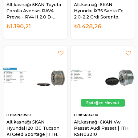
Alt.kasnağı 5KAN Toyota
Alt.kasnağı 6KAN
Corolla Avensis RAV4
Hyundai İX35 Santa Fe
Prevıa - RV4 II 2.0 D-
2.0-2.2 Crdi Sorento
4D18410 | ITH KSN18410
Sportage Jaguar Xf Range
₺1.190,21
₺1.428,26
Rover Denso F-580053 |
ITH KSN26310
ITHKSN29510
ITHKSN03210
Alt.kasnağı 5KAN
Alt.kasnağı 6KAN Vw
Hyundai İ20 İ30 Tucson
Passat Audi Passat | ITH
Kı Ceed Sportage | ITH
KSN03210