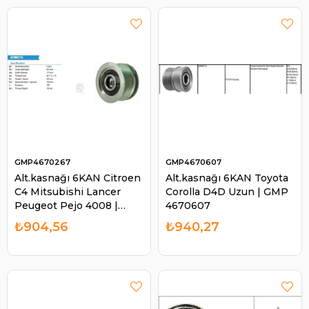
GMP4670267
GMP4670607
Alt.kasnağı 6KAN Citroen
Alt.kasnağı 6KAN Toyota
C4 Mitsubishi Lancer
Corolla D4D Uzun | GMP
Peugeot Pejo 4008 |
4670607
GMP 4670267
₺904,56
₺940,27