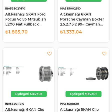
INA535021810
INA535002510
Alt.kasnağı 5KAN Ford
Alt.kasnağı 6KAN
Focus Volvo Mıtsubısh
Porsche Cayman Boxter
L200 Fiat Fullback
2.5,2.7,3.2 99-, Cayman
Pickup 588086 | INA
2.7,3.4 05- Bmw Alfa
₺1.865,70
₺1.333,04
535021810
Romeo | INA 535002510
INA535011410
INA535011610
Alt.kasnağı 6KAN Clio
Alt.kasnağı 5KAN Clio