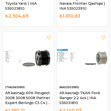
Toyota Yaris | INA
Navara Frontier Qashqai |
535023810
INA 535023910
₺2.304,69
₺1.810,83
ITHKSN30810
INA535031810
Alt.kasnağı 6PK Peugeot
Alt.kasnağı 7KAN Ford
2008 3008 5008 Partner
Ranger 2.2 4x4 | INA
Expert Berlingo C3 C4 |
535031810
ITH KSN30810
₺1.190,21
₺2.140,07