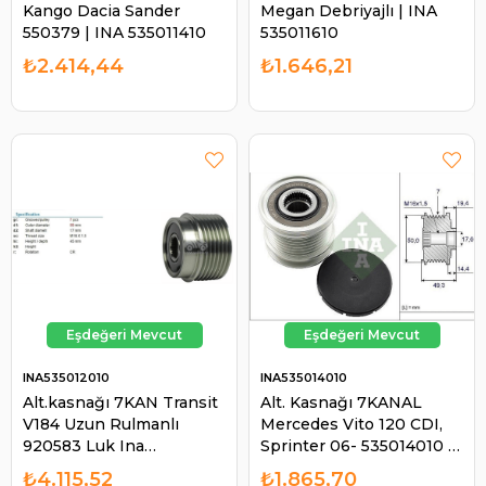
Kango Dacia Sander
Megan Debriyajlı | INA
550379 | INA 535011410
535011610
₺2.414,44
₺1.646,21
INA535012010
INA535014010
Alt.kasnağı 7KAN Transit
Alt. Kasnağı 7KANAL
V184 Uzun Rulmanlı
Mercedes Vito 120 CDI,
920583 Luk Ina
Sprinter 06- 535014010 |
535012010 | INA
INA 535014010
₺4.115,52
₺1.865,70