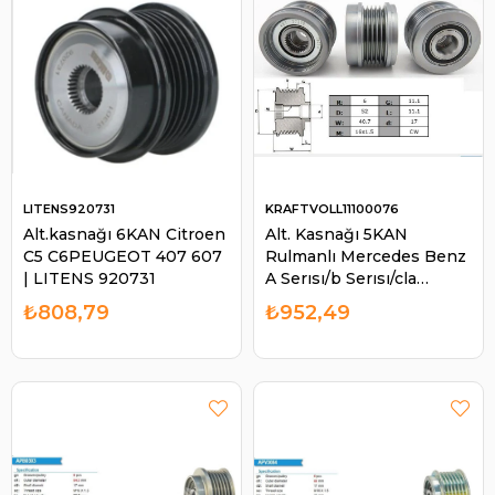
LITENS920731
KRAFTVOLL11100076
Alt.kasnağı 6KAN Citroen
Alt. Kasnağı 5KAN
C5 C6PEUGEOT 407 607
Rulmanlı Mercedes Benz
| LITENS 920731
A Serısı/b Serısı/cla
Serısı/gla Serisi
₺808,79
₺952,49
535027210 920484 |
KRAFTVOL L11100076