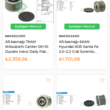
INA535023510
INA535026310
Alt.kasnağı 7KAN
Alt.kasnağı 6KAN
Mitsubishi Canter 05<10
Hyundai İX35 Santa Fe
Ducato Iveco Daily Fiat
2.0-2.2 Crdi Sorento
Ducato 5801580938
Sportage Jaguar Xf Range
₺2.359,56
₺1.701,08
5802170709 5802170711 |
Rover Denso F-580053 |
INA 535023510
INA 535026310