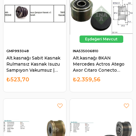
GMP993048
INA535006810
Alt.kasnağı Sabit Kasnak
Alt.kasnağı 8KAN
Rulmansız Kasnak Isuzu
Mercedes Actros Atego
Sampıyon Vakumsuz |
Axor Cıtaro Conecto
GMP 993048
Tourıno | INA 535006810
₺523,70
₺2.359,56