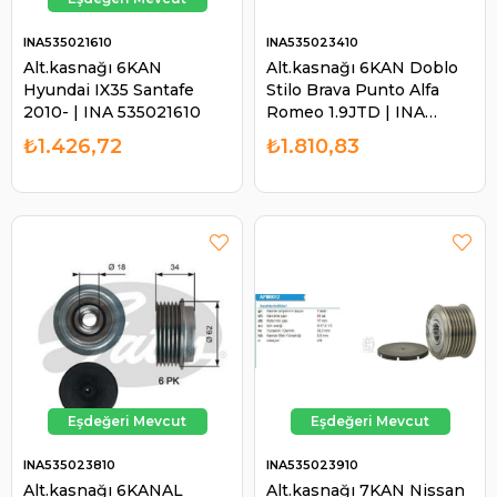
INA535021610
INA535023410
Alt.kasnağı 6KAN
Alt.kasnağı 6KAN Doblo
Hyundai IX35 Santafe
Stilo Brava Punto Alfa
2010- | INA 535021610
Romeo 1.9JTD | INA
535023410
₺1.426,72
₺1.810,83
INA535023810
INA535023910
Alt.kasnağı 6KANAL
Alt.kasnağı 7KAN Nissan