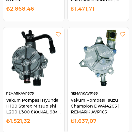
REMARK AVP015
₺2.868,46
₺1.471,71
REMARKAVP575
REMARKAVP165
Vakum Pompası Hyundai
Vakum Pompası Isuzu
H100 Starex Mitsubishi
Champion DWA14205 |
L200 L300 8KANAL 98> |
REMARK AVP165
REMARK AVP575
₺1.521,32
₺1.637,07