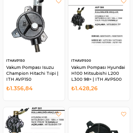
ITHAVP150
ITHAVP500
Vakum Pompası Isuzu
Vakum Pompası Hyundai
Champion Hitachi Tıipi |
H100 Mitsubishi L200
ITH AVP150
L300 98> | ITH AVP500
₺1.356,84
₺1.428,26