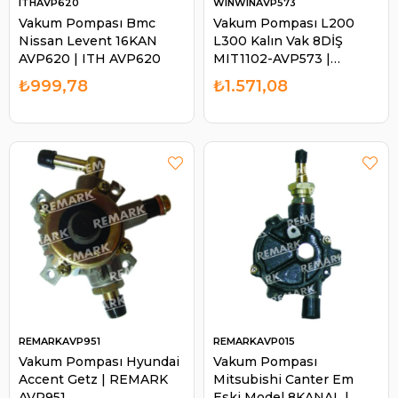
ITHAVP620
WINWINAVP573
Vakum Pompası Bmc
Vakum Pompası L200
Nissan Levent 16KAN
L300 Kalın Vak 8DİŞ
AVP620 | ITH AVP620
MIT1102-AVP573 |
WINWIN AVP573
₺999,78
₺1.571,08
REMARKAVP951
REMARKAVP015
Vakum Pompası Hyundai
Vakum Pompası
Accent Getz | REMARK
Mitsubishi Canter Em
AVP951
Eski Model 8KANAL |