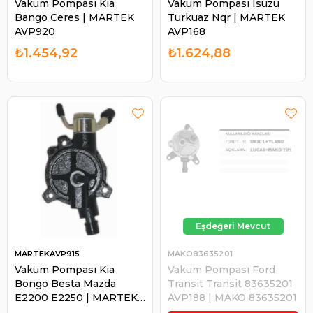
Vakum Pompası Kia
Vakum Pompası Isuzu
Bango Ceres | MARTEK
Turkuaz Nqr | MARTEK
AVP920
AVP168
₺1.454,92
₺1.624,88
MARTEKAVP915
MAKO83635201
Vakum Pompası Kia
Vakum Pompası Ford
Bongo Besta Mazda
Transit Transit 83635201
E2200 E2250 | MARTEK
AVP188 | MAKO 83635201
AVP915