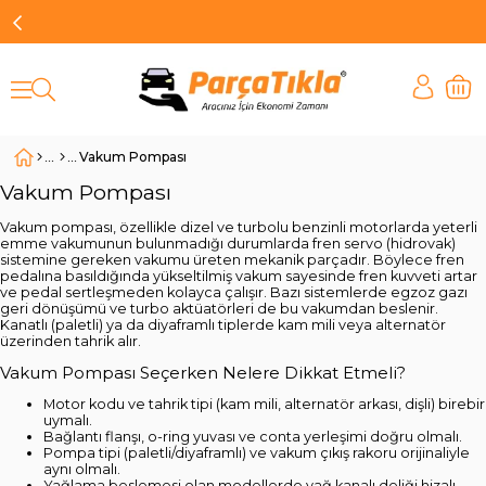
Vakum Pompası
Vakum Pompası
Vakum pompası, özellikle dizel ve turbolu benzinli motorlarda yeterli
emme vakumunun bulunmadığı durumlarda fren servo (hidrovak)
sistemine gereken vakumu üreten mekanik parçadır. Böylece fren
pedalına basıldığında yükseltilmiş vakum sayesinde fren kuvveti artar
ve pedal sertleşmeden kolayca çalışır. Bazı sistemlerde egzoz gazı
geri dönüşümü ve turbo aktüatörleri de bu vakumdan beslenir.
Kanatlı (paletli) ya da diyaframlı tiplerde kam mili veya alternatör
üzerinden tahrik alır.
Vakum Pompası Seçerken Nelere Dikkat Etmeli?
Motor kodu ve tahrik tipi (kam mili, alternatör arkası, dişli) birebir
uymalı.
Bağlantı flanşı, o-ring yuvası ve conta yerleşimi doğru olmalı.
Pompa tipi (paletli/diyaframlı) ve vakum çıkış rakoru orijinaliyle
aynı olmalı.
Yağlama beslemesi olan modellerde yağ kanalı deliği hizalı