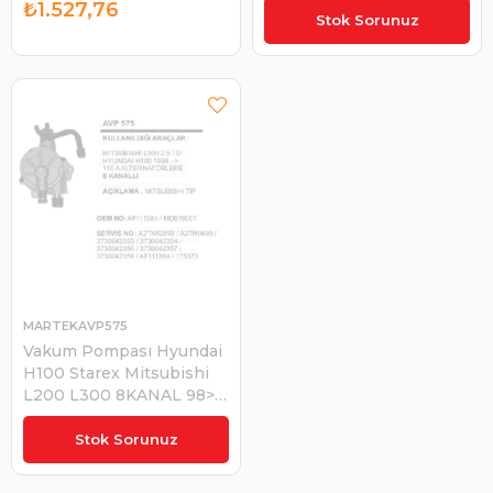
₺1.527,76
₺4.400,00
Stok Sorunuz
MARTEKAVP575
Vakum Pompası Hyundai
H100 Starex Mitsubishi
L200 L300 8KANAL 98> |
MARTEK AVP575
₺1.313,04
Stok Sorunuz