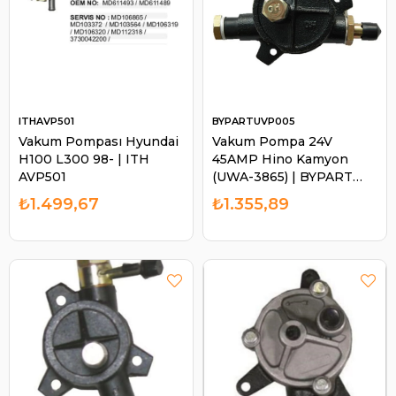
ITHAVP501
BYPARTUVP005
Vakum Pompası Hyundai
Vakum Pompa 24V
H100 L300 98- | ITH
45AMP Hino Kamyon
AVP501
(UWA-3865) | BYPART
UVP005
₺1.499,67
₺1.355,89