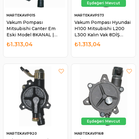
MARTEKAVP015
MARTEKAVP573
Vakum Pompası
Vakum Pompası Hyundai
Mitsubishi Canter Em
H100 Mitsubishi L200
Eski Model 8KANAL |
L300 Kalın Vak 8DİŞ
MARTEK AVP015
MIT1102-AVP573 |
₺1.313,04
₺1.313,04
MARTEK AVP573
MARTEKAVP920
MARTEKAVP168