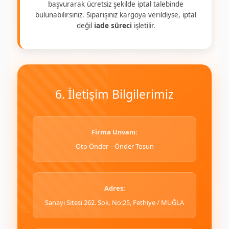
başvurarak ücretsiz şekilde iptal talebinde
bulunabilirsiniz. Siparişiniz kargoya verildiyse, iptal
değil
iade süreci
işletilir.
6. İletişim Bilgilerimiz
Firma Unvanı:
Oto Önder – Önder Tosun
Adres:
Sanayi Sitesi 262. Sok. No:25, Fethiye / MUĞLA