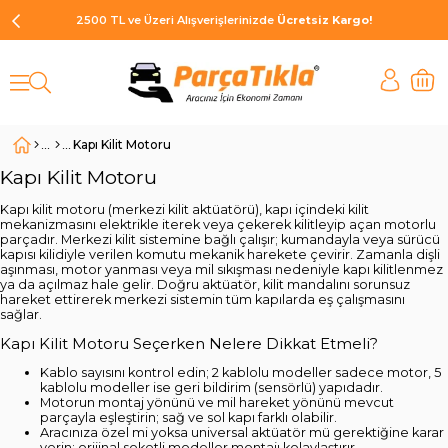
2500 TL ve Üzeri Alışverişlerinizde
Ücretsiz Kargo!
Kapı Kilit Motoru
Kapı Kilit Motoru
Kapı kilit motoru (merkezi kilit aktüatörü), kapı içindeki kilit
mekanizmasını elektrikle iterek veya çekerek kilitleyip açan motorlu
parçadır. Merkezi kilit sistemine bağlı çalışır; kumandayla veya sürücü
kapısı kilidiyle verilen komutu mekanik harekete çevirir. Zamanla dişli
aşınması, motor yanması veya mil sıkışması nedeniyle kapı kilitlenmez
ya da açılmaz hale gelir. Doğru aktüatör, kilit mandalını sorunsuz
hareket ettirerek merkezi sistemin tüm kapılarda eş çalışmasını
sağlar.
Kapı Kilit Motoru Seçerken Nelere Dikkat Etmeli?
Kablo sayısını kontrol edin; 2 kablolu modeller sadece motor, 5
kablolu modeller ise geri bildirim (sensörlü) yapıdadır.
Motorun montaj yönünü ve mil hareket yönünü mevcut
parçayla eşleştirin; sağ ve sol kapı farklı olabilir.
Aracınıza özel mi yoksa universal aktüatör mü gerektiğine karar
verin; orijinal soketli modeller montajı kolaylaştırır.