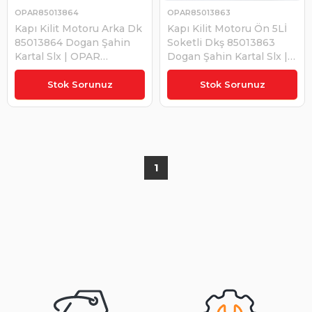
OPAR85013864
OPAR85013863
Kapı Kilit Motoru Arka Dk
Kapı Kilit Motoru Ön 5Lİ
85013864 Dogan Şahin
Soketli Dkş 85013863
Kartal Slx | OPAR
Dogan Şahin Kartal Slx |
85013864
OPAR 85013863
Stok Sorunuz
Stok Sorunuz
1