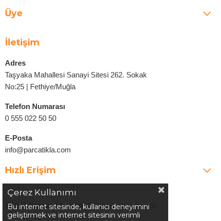
Üye
İletişim
Adres
Taşyaka Mahallesi Sanayi Sitesi 262. Sokak
No:25 | Fethiye/Muğla
Telefon Numarası
0 555 022 50 50
E-Posta
info@parcatikla.com
Hızlı Erişim
Çerez Kullanımı
©2025
Parcatikla.com
| Tüm Hakları Saklıdır.
Bu internet sitesinde, kullanıcı deneyimini
geliştirmek ve internet sitesinin verimli