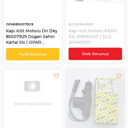
OPAR85007929
ELO209401001
Kapı Kilit Motoru Ön Dkş
Kapı Kilit Motoru R9.R11
85007929 Dogan Sahin
Elo 209401001 | ELO
Kartal Slx | OPAR
209401001
85007929
₺300,00
Stok Sorunuz