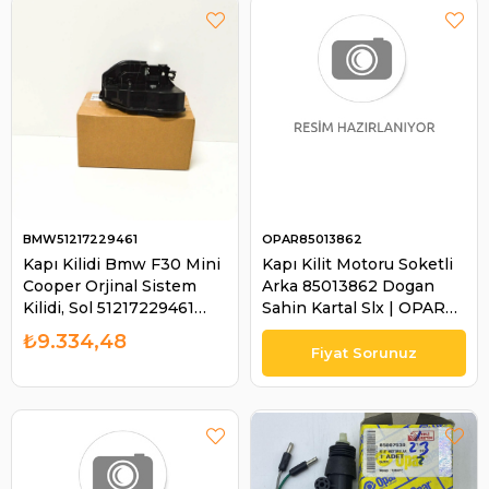
BMW51217229461
OPAR85013862
Kapı Kilidi Bmw F30 Mini
Kapı Kilit Motoru Soketli
Cooper Orjinal Sistem
Arka 85013862 Dogan
Kilidi, Sol 51217229461
Sahin Kartal Slx | OPAR
(51217229461) | BMW
85013862
₺9.334,48
51217229461