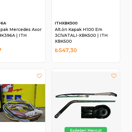
96A
ITHXBK500
apak Mercedes Axor
Alt.ön Kapak H100 Em
BK396A | ITH
3CİVATALI-XBK500 | ITH
A
XBK500
7
₺547,30