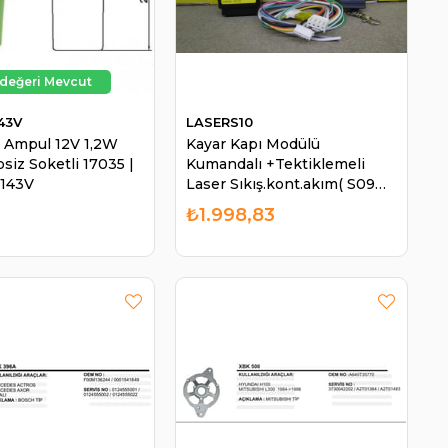
43V
LASERS10
 Ampul 12V 1,2W
Kayar Kapı Modülü
siz Soketli 17035 |
Kumandalı +Tektiklemeli
5143V
Laser Sıkış.kont.akım( S09
S10 S11 ) 12960 12949 |
₺1.998,83
LASER S10