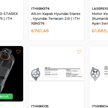
ITHXBK576
LASERS1
00-STAREX
Alt.ön Kapak Hyundai Starex
Motor Ko
5 | ITH
, Hyundai Terracan 2.5l | ITH
(Kumand
XBK576
Ayarı Swi
S10M
₺761,46
₺1.665
ITHXBK135
ITHXBK14