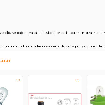
zel ölçü ve bağlantıya sahiptir. Sipariş öncesi aracınızın marka, model 
r; görünüm ve konfor odaklı aksesuarlarda ise uygun fiyatlı muadiller iyi 
suar