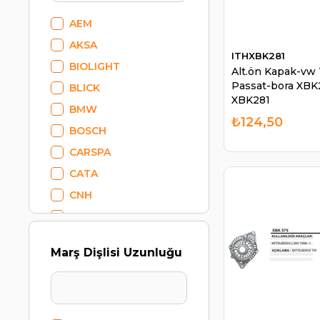
Ateşleme - Buji Çeşitleri
AEM
Müşür Çeşitleri
AKSA
Akü
ITHXBK281
BIOLIGHT
Alt.ön Kapak-vw 
Rulman - Kayış - Keçe
Passat-bora XBK2
BLICK
Madeni Yağ
XBK281
BMW
Traktör Grubu
₺124,50
BOSCH
CARSPA
CATA
CNH
DEPO
DODO
Marş Dişlisi Uzunluğu
ELO
EMA
ENG