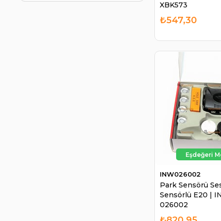
PHOTON
XBK573
RAINBOX
₺547,30
RAINTEX
RBW
REMARK
ROBUST
SABA
SEGER
SİLBAK
TANIMSIZ
TAS
TUNGSRAM
INW026002
UNIPOINT
Park Sensörü Sesl
Sensörlü E20 | 
VALEO
026002
VOSLA
₺820,95