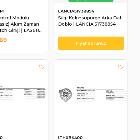
0M
LANCIA51738854
ntrol Modülü
Silgi Kolu+süpürge Arka Fiat
asız) Akım Zaman
Doblo | LANCIA 51738854
tch Girişi | LASER
,69
0
ITHXBK400