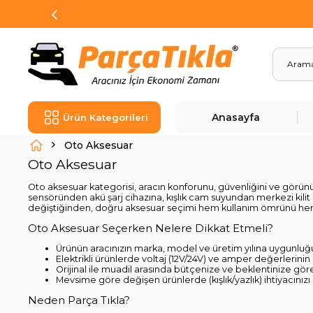
Anasayfa
Ürün Kategorileri
Oto Aksesuar
Oto Aksesuar
Oto aksesuar kategorisi, aracın konforunu, güvenliğini ve gör
sensöründen akü şarj cihazına, kışlık cam suyundan merkezi kilit s
değiştiğinden, doğru aksesuar seçimi hem kullanım ömrünü hem d
Oto Aksesuar Seçerken Nelere Dikkat Etmeli?
Ürünün aracınızın marka, model ve üretim yılına uygunluğu
Elektrikli ürünlerde voltaj (12V/24V) ve amper değerlerini
Orijinal ile muadil arasında bütçenize ve beklentinize göre 
Mevsime göre değişen ürünlerde (kışlık/yazlık) ihtiyacınızı
Neden Parça Tıkla?