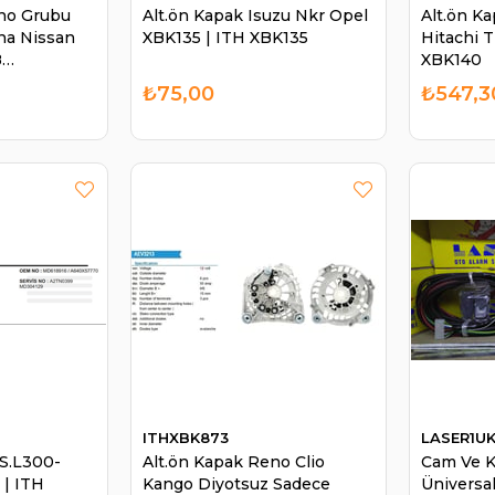
no Grubu
Alt.ön Kapak Isuzu Nkr Opel
Alt.ön K
na Nissan
XBK135 | ITH XBK135
Hitachi 
8
XBK140
440726 |
₺75,00
₺547,3
0
ITHXBK873
LASER1U
TS.L300-
Alt.ön Kapak Reno Clio
Cam Ve K
| ITH
Kango Diyotsuz Sadece
Üniversa