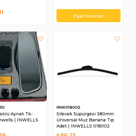
11
30
INW018002
sörü Aynalı Tk-
Silecek Süpürgesi 380mm
İnwells | INWELLS
Üniversal Muz Banana Tip
Adet | INWELLS 018002
,89
₺86,25