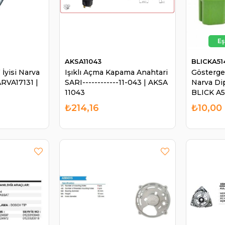
AKSA11043
BLICKA51
İyisi Narva
Işıklı Açma Kapama Anahtari
Gösterge
VA17131 |
SARI------------11-043 | AKSA
Narva Dip
11043
BLICK A
₺214,16
₺10,00