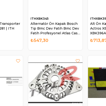
ITHXBK345
ITHXBK3
Transporter
Alternatör Ön Kapak Bosch
Alt Ön K
81 | ITH
Tip Bmc Dev Fatih Bmc Dev
Actros X
Fatih Profesyonel Atlas Case
XBK396
Cummıns | ITH XBK345
₺547,30
₺713,8