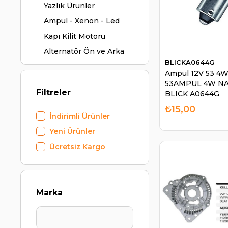
Yazlık Ürünler
Ampul - Xenon - Led
Kapı Kilit Motoru
Alternatör Ön ve Arka
BLICKA0644G
Kapak
Ampul 12V 53 4W 
Modüller
53AMPUL 4W NAR
Filtreler
BLICK A0644G
Aç-Kapa Kumandalı
₺15,00
Setler
İndirimli Ürünler
Alternatör (Şarj) Grubu
Yeni Ürünler
Marş Grubu
Ücretsiz Kargo
Klima Grubu
Isıtma - Soğutma
Marin Grubu
Marka
Oto Aydınlatma
Elektrik