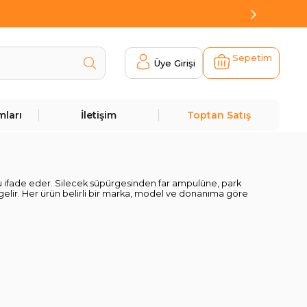
Sepetim
Üye Girişi
mları
İletişim
Toptan Satış
u ifade eder. Silecek süpürgesinden far ampulüne, park
a gelir. Her ürün belirli bir marka, model ve donanıma göre