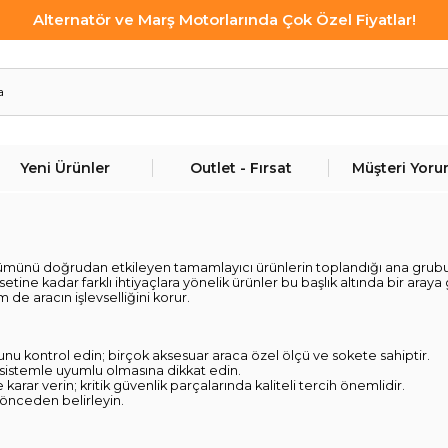
Alternatör ve Marş Motorlarında Çok Özel Fiyatlar!
Yeni Ürünler
Outlet - Fırsat
Müşteri Yoru
ünümünü doğrudan etkileyen tamamlayıcı ürünlerin toplandığı ana grub
etine kadar farklı ihtiyaçlara yönelik ürünler bu başlık altında bir aray
e aracın işlevselliğini korur.
nu kontrol edin; birçok aksesuar araca özel ölçü ve sokete sahiptir.
n sistemle uyumlu olmasına dikkat edin.
karar verin; kritik güvenlik parçalarında kaliteli tercih önemlidir.
 önceden belirleyin.