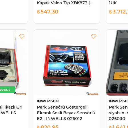
Kapak Valeo Tip XBK873 |
1UK
ITH XBK873
₺547,30
₺3.712,
INW026012
INW0260
i İkazlı Gri
Park Sensörü Göstergeli
Park Sen
INWELLS
Ekranlı Sesli Beyaz Sensörlü
siyah-b 
E2 | INWELLS 026012
026030
₺820,95
₺1.641