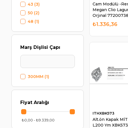
Markasız
Cam Modülü -Re
43
(3)
Megan Clio Lagu
MARS
50
(2)
Orjınal 7720073
MARTEK
MCARAN700700 
48
(1)
₺1.336,36
KRAW AN70070
MAXTEL
MOBILETRON
MOTO
Marş Dişlisi Çapı
NARVA
NEOLUX
NIKEN
300MM
(1)
NRP
OPAR
ORJİNAL
Fiyat Aralığı
OSRAM
PARÇATIKLA
ITHXBK573
Alt.ön Kapak Mİ
₺0,00 - ₺9.339,00
PHILIPS
L200 Ym XBK573 