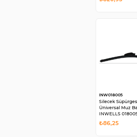
WINWIN
WOLFRAM
WUTSE
INW018005
Silecek Süpürge
Üniversal Muz Ba
INWELLS 01800
₺86,25