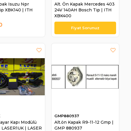
apak Isuzu Npr
Alt. Ön Kapak Mercedes 403
Tip XBK140 | ITH
24V 140AH Bosch Tip | ITH
XBK400
0
K
GMP880937
ayar Kapı Modülü
Alt.ön Kapak R9-11-12 Gmp |
l LASER1UK | LASER
GMP 880937