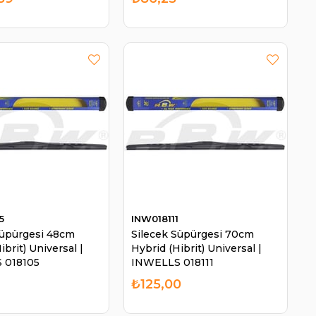
5
INW018111
Süpürgesi 48cm
Silecek Süpürgesi 70cm
ibrit) Universal |
Hybrid (Hibrit) Universal |
 018105
INWELLS 018111
0
₺125,00