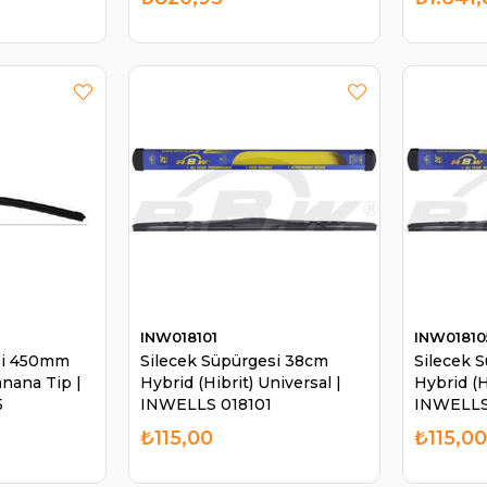
INW018101
INW01810
si 450mm
Silecek Süpürgesi 38cm
Silecek 
nana Tip |
Hybrid (Hibrit) Universal |
Hybrid (H
5
INWELLS 018101
INWELLS
₺115,00
₺115,0