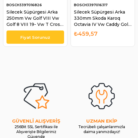
BOSCH3397016826
BOSCH3397016317
Silecek Süpürgesi Arka
Silecek Süpürgesi Arka
250mm Vw Golf VIII Vw
330mm Skoda Karoq
Golf 8 VIII 19- Vw T Cross
Octavia IV Vw Caddy Golf
23- Uzun Pimli | BOSCH
T-roc | BOSCH
₺459,57
3397016826
3397016317
GÜVENLİ ALIŞVERİŞ
UZMAN EKİP
256Bit SSL Sertifikası ile
Tecrübeli çalışanlarımızla
Alışverişte Bilgileriniz
daima yanınızdayız!
Güvende