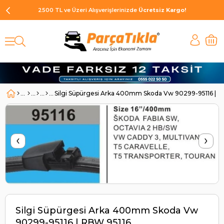
2500 TL ve Üzeri Alışverişlerinizde
Ücretsiz Kargo!
Silgi Süpürgesi Arka 400mm Skoda Vw 90299-95116 | R
‹
›
Silgi Süpürgesi Arka 400mm Skoda Vw
90299-95116 | RBW 95116