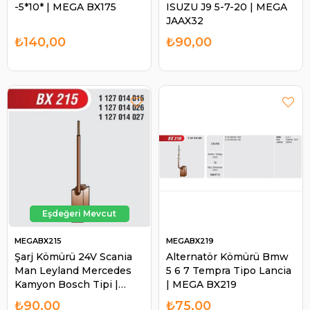
-5*10* | MEGA BX175
ISUZU J9 5-7-20 | MEGA
JAAX32
₺140,00
₺90,00
MEGABX215
MEGABX219
Şarj Kömürü 24V Scania
Alternatör Kömürü Bmw
Man Leyland Mercedes
5 6 7 Tempra Tipo Lancia
Kamyon Bosch Tipi |
| MEGA BX219
MEGA BX215
₺90,00
₺75,00