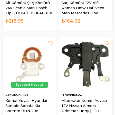
Alt Kömürü Şarj Kömürü
Şarj Kömürü 12V Alfa
24V Scania Man Bosch
Romeo Bmw Daf Iveco
Tipi | BOSCH 1986AE0190
Man Mercedes Opel
Renault | BOSCH
₺218,95
₺164,62
1127014011
GENONGNP1105
ITHBHH16502
Kömür Yuvası Hyundai
Alternatör Kömür Yuvası
Santafe Sonata Kia
12V Nıssan Almera
Sorento BHND08
Primera Sunny | ITH