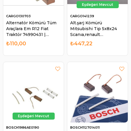
CARGO130703
CARGO141239
Alternatör Kömürü Tüm
Alt.şarj Kömürü
Araçlara Em R12 Fiat
Mitsubishi Tip 5x8x24
Traktör 74990431 |
Scanıa,renault
CARGO 130703
TRUCK(CGF032141239 |
₺110,00
₺447,22
CARGO 141239
BOSCH1986AE0190
BOSCH1127014011