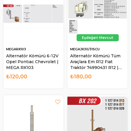
MEGARX103
MEGAJX30/31SCU
Alternatör Kömürü 6-12V
Alternatör Kömürü Tüm
Opel Pontıac Chevrolet |
Araçlara Em R12 Fiat
MEGA RX103
Traktör 74990431 R12 |
MEGA JX30/31SCU
₺120,00
₺180,00