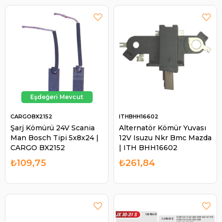
CARGOBX2152
ITHBHH16602
Şarj Kömürü 24V Scania
Alternatör Kömür Yuvası
Man Bosch Tipi 5x8x24 |
12V Isuzu Nkr Bmc Mazda
CARGO BX2152
| ITH BHH16602
₺109,75
₺261,84