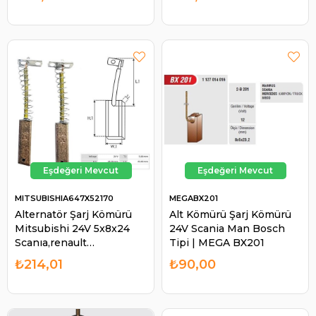
MITSUBISHIA647X52170
MEGABX201
Alternatör Şarj Kömürü
Alt Kömürü Şarj Kömürü
Mitsubishi 24V 5x8x24
24V Scania Man Bosch
Scanıa,renault
Tipi | MEGA BX201
TRUCK(CGF032141239
₺214,01
₺90,00
AK00090253 A647X52170
CARGO14123 Cargo 14123
| MITSUBISHI
A647X52170