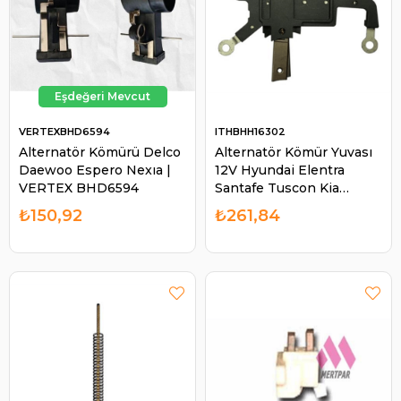
VERTEXBHD6594
ITHBHH16302
Alternatör Kömürü Delco
Alternatör Kömür Yuvası
Daewoo Espero Nexıa |
12V Hyundai Elentra
VERTEX BHD6594
Santafe Tuscon Kia
Sorento | ITH BHH16302
₺150,92
₺261,84