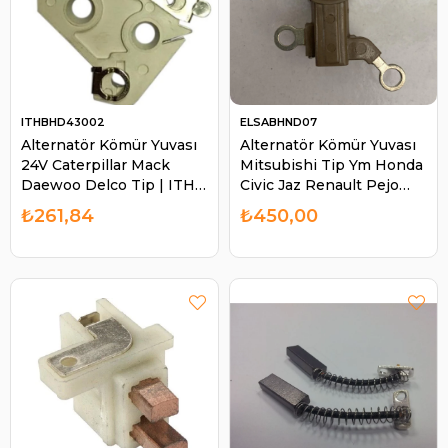
ITHBHD43002
ELSABHND07
Alternatör Kömür Yuvası
Alternatör Kömür Yuvası
24V Caterpillar Mack
Mitsubishi Tip Ym Honda
Daewoo Delco Tip | ITH
Civic Jaz Renault Pejo
BHD43002
Ford Y.m Citroen Peugeot
₺261,84
₺450,00
508 Şarz Dinamo Kömür
Yuvası | ELSA BHND07