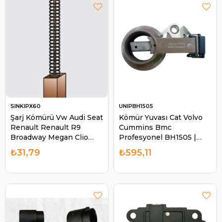
SINKIPX60
UNIPBH1505
Şarj Kömürü Vw Audi Seat
Kömür Yuvası Cat Volvo
Renault Renault R9
Cummins Bmc
Broadway Megan Clio
Profesyonel BH1505 |
Kango PX-60 Mega
UNIPOINT BH1505
₺31,79
₺595,11
4,5*6,5*15,5 | SINKIPX 60