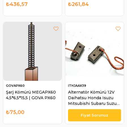
GENON-GNP1105 |
BHH16502
₺436,57
₺261,84
GENON GNP1105
GOVAPX60
ITHJAAX39
Şarj Kömürü MEGAPX60
Alternatör Kömürü 12V
4,5*6,5*15,5 | GOVA PX60
Daihatsu Honda Isuzu
Mitsubishi Subaru Suzuki
Toyota | ITH JAAX39
₺75,00