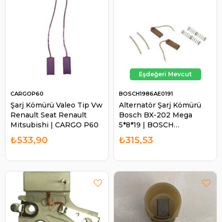
CARGOP60
BOSCH1986AE0191
Şarj Kömürü Valeo Tip Vw
Alternatör Şarj Kömürü
Renault Seat Renault
Bosch BX-202 Mega
Mitsubishi | CARGO P60
5*8*19 | BOSCH
1986AE0191
₺533,90
₺315,53