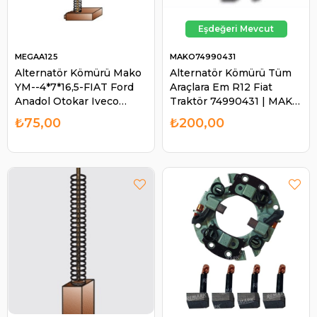
MEGAA125
MAKO74990431
Alternatör Kömürü Mako
Alternatör Kömürü Tüm
YM--4*7*16,5-FIAT Ford
Araçlara Em R12 Fiat
Anadol Otokar Iveco
Traktör 74990431 | MAKO
Renault Bmc Leyland Mf |
74990431
₺75,00
₺200,00
MEGA A125