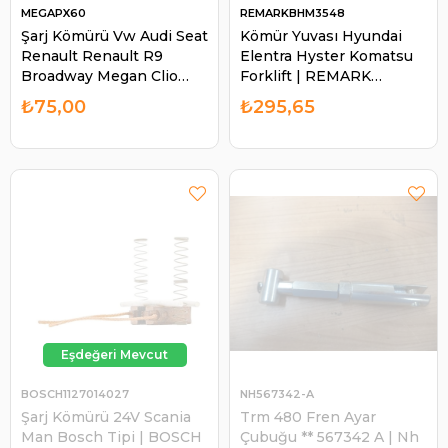
MEGAPX60
REMARKBHM3548
Şarj Kömürü Vw Audi Seat
Kömür Yuvası Hyundai
Renault Renault R9
Elentra Hyster Komatsu
Broadway Megan Clio
Forklift | REMARK
Kango PX-60 Mega
BHM3548
₺75,00
₺295,65
4,5*6,5*15,5 | MEGA PX60
BOSCH1127014027
NH567342-A
Şarj Kömürü 24V Scania
Trm 480 Fren Ayar
Man Bosch Tipi | BOSCH
Çubuğu ** 567342 A | Nh