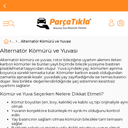
Alternatör Kömürü ve Yuvası
Alternatör Kömürü ve Yuvası
Alternatör kömürü ve yuvası, rotor bileziğine uyartım akımını ileten
karbon kömürler ile bunları yaylı biçimde bilezik yüzeyine bastıran
plastik/metal taşıyıcıdan oluşur. Yuva içindeki yay, kömürleri aşınma
boyunca sürekli temasta tutar. Kömürler karbon esaslı olduğundan
zamanla aşınarak kısalır; yuvadaki yay zayıfladığında ise temas basıncı
düşer. İkisi birlikte değerlendirildiğinde şarj sisteminin kesintisiz
uyartımı sağlanır.
Kömür ve Yuva Seçerken Nelere Dikkat Etmeli?
Kömür boyutları (en, boy, kalınlık) ve kablo uç tipi orijinaliyle aynı
olmalı.
Yuvanın konjektöre bütünleşik mi ayrık mı olduğunu kontrol
edin.
Yay basıncının sağlam olması kömürün bilezikle tam temasını
sağlar.
Bağlantı soketi ve montaj vida deliği gövdeye uygun olmalı.