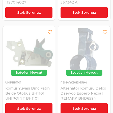
1127014027
567342 A
₺313,33
₺1.040,00
Stok Sorunuz
Stok Sorunuz
UNIPBH1101
REMARKBHD6594
Kömür Yuvası Bmc Fatih
Alternatör Kömürü Delco
Belde Otobüs BH1101 |
Daewoo Espero Nexıa |
UNIPOINT BH1101
REMARK BHD6594
₺416,58
₺148,06
Stok Sorunuz
Stok Sorunuz