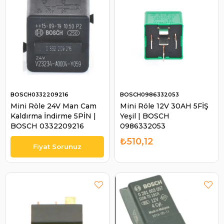
BOSCH0332209216
BOSCH0986332053
Mini Röle 24V Man Cam
Mini Röle 12V 30AH 5FİŞ
Kaldırma İndirme 5PİN |
Yeşil | BOSCH
BOSCH 0332209216
0986332053
₺510,12