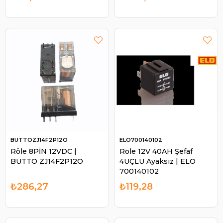
BUTTOZJ14F2P12O
ELO700140102
Röle 8PİN 12VDC |
Role 12V 40AH Şefaf
BUTTO ZJ14F2P12O
4UÇLU Ayaksız | ELO
700140102
₺286,27
₺119,28