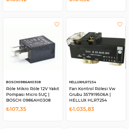
7210 00, Porsche 911.799
613 56, Fıat&lanc | BOSCH
0332209150
BOSCH0986AH0308
HELLUXHLR7254
Röle Mikro Röle 12V Yakıt
Fan Kontrol Rölesi Vw
Pompası Mıcro 5UÇ |
Grubu 357919506A |
BOSCH 0986AH0308
HELLUX HLR7254
₺107,35
₺1.035,83