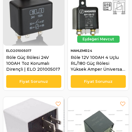
ELO201005017
MAHLEMR24
Röle Güç Rölesi 24V
Röle 12V 100AH 4 Uçlu
100AH Toz Korumalı
RL/180 Güç Rölesi
Dirençli | ELO 201005017
Yüksek Amper Üniversal |
MAHLE MR24