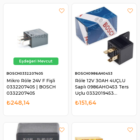
BOSCH0332207405
BOSCH0986AH0453
Mikro Röle 24V F Fişli
Röle 12V 30AH 4UÇLU
0332207405 | BOSCH
Saplı 0986AHO453 Ters
0332207405
Uçlu 0332019453
0986AH0453 | BOSCH
₺248,14
₺151,64
0986AH0453