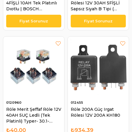
4FİŞLİ 10AH Tek Platınlı
Rölesi 12V 30AH 5FİŞLİ
Dıotlu | BOSCH
Sapsız Siyah B Tipi (
0986AH0323
5FİŞTE Normal 4LÜK Fiş )
| BOSCH 0986AH0251
0120960
012455
Röle Merit Şeffaf Röle 12V
Röle 200A Güç Irgat
40AH 5UÇ Ledli (Tek
Rölesi 12V 200A KH180
Platinli) Typer- 30.1-
0607/12 Vb 1033
₺40,00
₺934,39