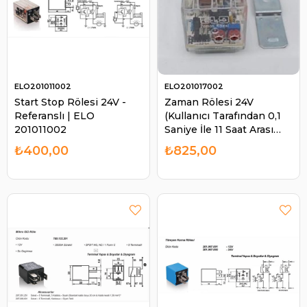
ELO201011002
ELO201017002
Start Stop Rölesi 24V -
Zaman Rölesi 24V
Referanslı | ELO
(Kullanıcı Tarafından 0,1
201011002
Saniye İle 11 Saat Arası
İstenilen Zamana
₺400,00
₺825,00
Ayarlanabilir) 201017002 |
ELO 201017002