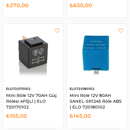
Rölesi NRA07C12D
201018009
₺270,00
₺650,00
Tekne Platform Kıç
Kapak Rölesi Kuruk Trim
| ELO 720180302
ELO720170102
ELO720180102
Mini Röle 12V 70AH Güç
Mini Röle 12V 80AH
Rölesi 4FİŞLİ | ELO
SANEL-SR1245 Röle ABS
720170102
| ELO 720180102
₺105,00
₺145,00