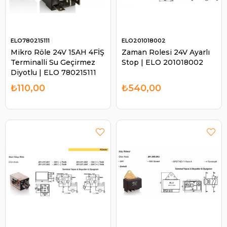
ELO780215111
ELO201018002
Mikro Röle 24V 15AH 4FİŞ
Zaman Rolesi 24V Ayarlı
Terminalli Su Geçirmez
Stop | ELO 201018002
Diyotlu | ELO 780215111
₺110,00
₺540,00