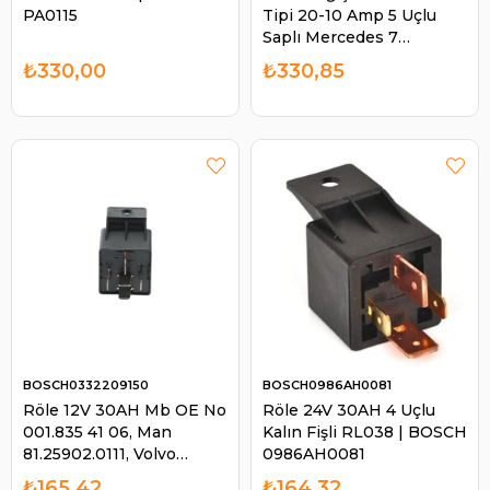
PA0115
Tipi 20-10 Amp 5 Uçlu
Saplı Mercedes 7
375124000 0008201710
₺330,00
₺330,85
Man 88259020005 |
BOSCH 0986AH0613
BOSCH0332209150
BOSCH0986AH0081
Röle 12V 30AH Mb OE No
Röle 24V 30AH 4 Uçlu
001.835 41 06, Man
Kalın Fişli RL038 | BOSCH
81.25902.0111, Volvo
0986AH0081
872300, Lada 2121.374
₺165,42
₺164,32