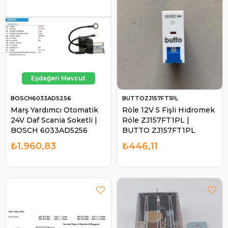
BOSCH6033AD5256
BUTTOZJ157FT1PL
Marş Yardımcı Otomatik
Röle 12V 5 Fişli Hidromek
24V Daf Scania Soketli |
Röle ZJ157FT1PL |
BOSCH 6033AD5256
BUTTO ZJ157FT1PL
₺1.960,83
₺446,11