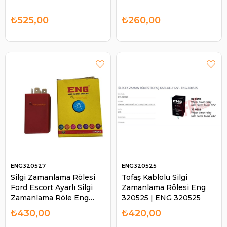
₺525,00
₺260,00
ENG320527
ENG320525
Silgi Zamanlama Rölesi
Tofaş Kablolu Silgi
Ford Escort Ayarlı Silgi
Zamanlama Rölesi Eng
Zamanlama Röle Eng
320525 | ENG 320525
320527 78GG17C499BA |
₺430,00
₺420,00
ENG 320527