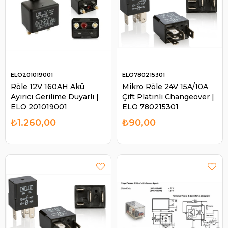
ELO201019001
ELO780215301
Röle 12V 160AH Akü
Mikro Röle 24V 15A/10A
Ayırıcı Gerilime Duyarlı |
Çift Platinli Changeover |
ELO 201019001
ELO 780215301
₺1.260,00
₺90,00