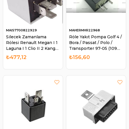
MAIS7700822929
MAHERMHR22968
Silecek Zamanlama
Röle Yakıt Pompa Golf 4 /
Rölesi Renault Megan I 1
Bora / Passat / Polo /
Laguna I 1 Clio II 2 Kango
Transporter 97-05 (109
II 2 | MAIS 7700822929
No) 1J0906381A | MAHER
₺477,12
₺156,60
MHR22968