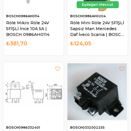
BOSCH0986AH0114
BOSCH0986AH0204
Röle Mikro Röle 24V
Röle Mini Röle 24V 5FİŞLİ
5FİŞLİ İnce 10A 5A |
Sapsız Man Mercedes
BOSCH 0986AH0114
Daf İveco Scania | BOSCH
0986AH0204
₺381,70
₺124,05
BOSCH0986332401
BOSCH0332002255