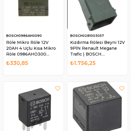
BOSCH0986AH0090
BOSCH0281003057
Röle Mikro Röle 12V
Kızdırma Rölesi Beyni 12V
20AH 4 Uçlu Kısa Mikro
9PİN Renault Megane
Röle 0986AHO300
Trafic | BOSCH
90987-02022
0281003057
₺330,85
₺1.756,25
9098702022 70016404
7001128429 | BOSCH
0986AH0090