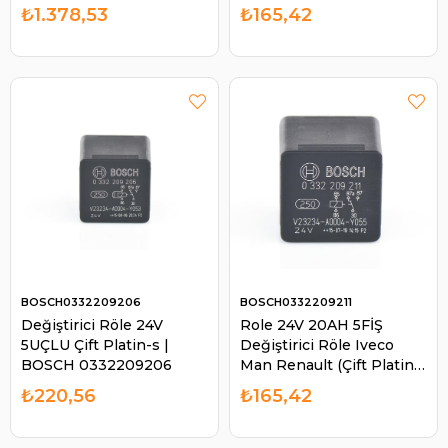
0332002255 | BOSCH
₺1.378,53
₺165,42
0332002258
BOSCH0332209206
BOSCH0332209211
Değiştirici Röle 24V
Role 24V 20AH 5FİŞ
5UÇLU Çift Platin-s |
Değiştirici Röle Iveco
BOSCH 0332209206
Man Renault (Çift Platin)
(87A) 0986AH0811 |
₺220,56
₺165,42
BOSCH 0332209211