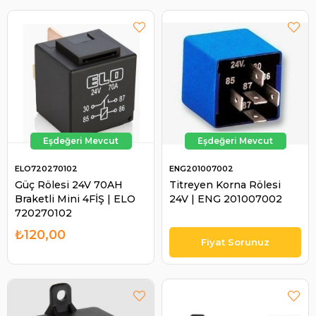
ELO720270102
ENG201007002
Güç Rölesi 24V 70AH
Titreyen Korna Rölesi
Braketli Mini 4FİŞ | ELO
24V | ENG 201007002
720270102
₺120,00