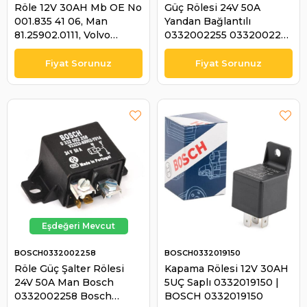
Röle 12V 30AH Mb OE No
Güç Rölesi 24V 50A
001.835 41 06, Man
Yandan Bağlantılı
81.25902.0111, Volvo
0332002255 0332002255
872300, Lada 2121.374
0332002250 | BOSCH
7210 00, Porsche 911.799
0332002255
613 56, Fıat&lanc | BOSCH
0986332401
BOSCH0332002258
BOSCH0332019150
Röle Güç Şalter Rölesi
Kapama Rölesi 12V 30AH
24V 50A Man Bosch
5UÇ Saplı 0332019150 |
0332002258 Bosch
BOSCH 0332019150