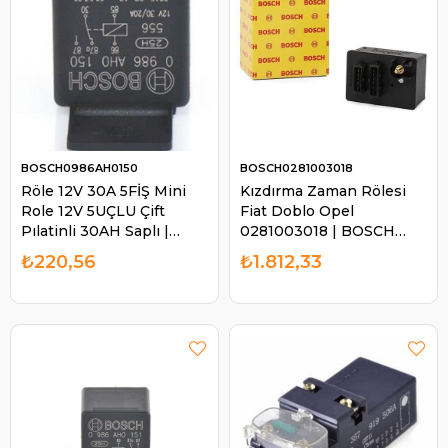
BOSCH0986AH0150
BOSCH0281003018
Röle 12V 30A 5FİŞ Mini
Kızdırma Zaman Rölesi
Role 12V 5UÇLU Çift
Fiat Doblo Opel
Pılatinli 30AH Saplı |
0281003018 | BOSCH
BOSCH 0986AH0150
0281003018
₺220,56
₺1.812,33