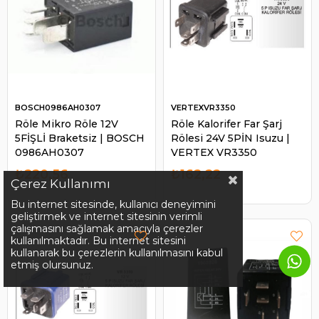
BOSCH0986AH0307
VERTEXVR3350
Röle Mikro Röle 12V
Röle Kalorifer Far Şarj
5FİŞLİ Braketsiz | BOSCH
Rölesi 24V 5PİN Isuzu |
0986AH0307
VERTEX VR3350
₺220,56
₺162,22
Çerez Kullanımı
Bu internet sitesinde, kullanıcı deneyimini
geliştirmek ve internet sitesinin verimli
çalışmasını sağlamak amacıyla çerezler
kullanılmaktadır. Bu internet sitesini
kullanarak bu çerezlerin kullanılmasını kabul
etmiş olursunuz.