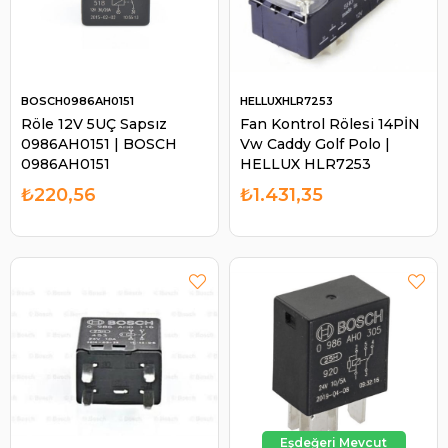
BOSCH0986AH0151
HELLUXHLR7253
Röle 12V 5UÇ Sapsız
Fan Kontrol Rölesi 14PİN
0986AH0151 | BOSCH
Vw Caddy Golf Polo |
0986AH0151
HELLUX HLR7253
₺220,56
₺1.431,35