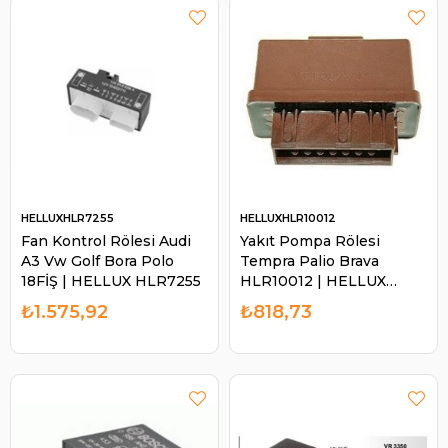
HELLUXHLR7255
HELLUXHLR10012
Fan Kontrol Rölesi Audi
Yakıt Pompa Rölesi
A3 Vw Golf Bora Polo
Tempra Palio Brava
18FİŞ | HELLUX HLR7255
HLR10012 | HELLUX
HLR10012
₺1.575,92
₺818,73