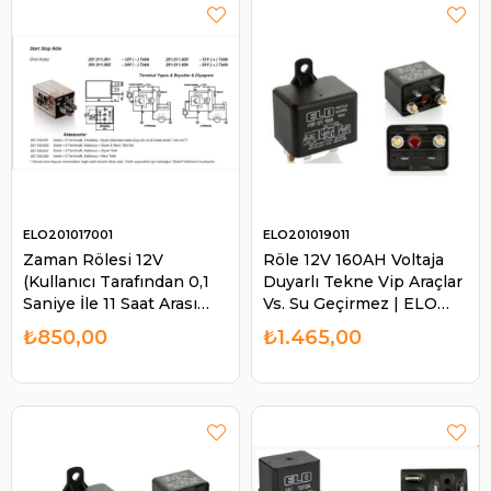
ELO201017001
ELO201019011
Zaman Rölesi 12V
Röle 12V 160AH Voltaja
(Kullanıcı Tarafından 0,1
Duyarlı Tekne Vip Araçlar
Saniye İle 11 Saat Arası
Vs. Su Geçirmez | ELO
İstenilen Zamana
201019011
₺850,00
₺1.465,00
Ayarlanabilir) | ELO
201017001