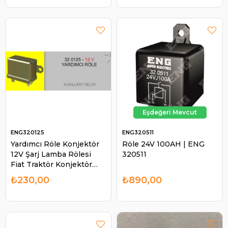
ENG320125
ENG320511
Yardımcı Röle Konjektör
Röle 24V 100AH | ENG
12V Şarj Lamba Rölesi
320511
Fiat Traktör Konjektör
Yardımcı Role Röle | ENG
₺230,00
₺890,00
320125