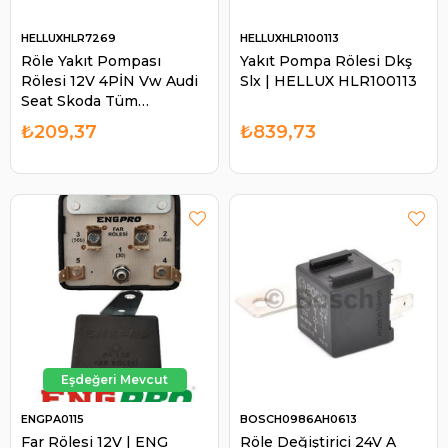
HELLUXHLR7269
HELLUXHLR100113
Röle Yakıt Pompası
Yakıt Pompa Rölesi Dkş
Rölesi 12V 4PİN Vw Audi
Slx | HELLUX HLR100113
Seat Skoda Tüm
Modellere | HELLUX
₺209,37
₺839,73
HLR7269
ENGPA0115
BOSCH0986AH0613
Far Rölesi 12V | ENG
Röle Değiştirici 24V A