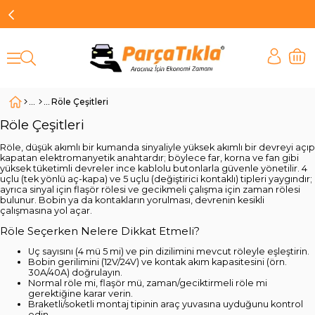
Röle Çeşitleri
Röle Çeşitleri
Röle, düşük akımlı bir kumanda sinyaliyle yüksek akımlı bir devreyi açıp
kapatan elektromanyetik anahtardır; böylece far, korna ve fan gibi
yüksek tüketimli devreler ince kablolu butonlarla güvenle yönetilir. 4
uçlu (tek yönlü aç-kapa) ve 5 uçlu (değiştirici kontaklı) tipleri yaygındır;
ayrıca sinyal için flaşör rölesi ve gecikmeli çalışma için zaman rölesi
bulunur. Bobin ya da kontakların yorulması, devrenin kesikli
çalışmasına yol açar.
Röle Seçerken Nelere Dikkat Etmeli?
Uç sayısını (4 mü 5 mi) ve pin dizilimini mevcut röleyle eşleştirin.
Bobin gerilimini (12V/24V) ve kontak akım kapasitesini (örn.
30A/40A) doğrulayın.
Normal röle mi, flaşör mü, zaman/geciktirmeli röle mi
gerektiğine karar verin.
Braketli/soketli montaj tipinin araç yuvasına uyduğunu kontrol
edin.