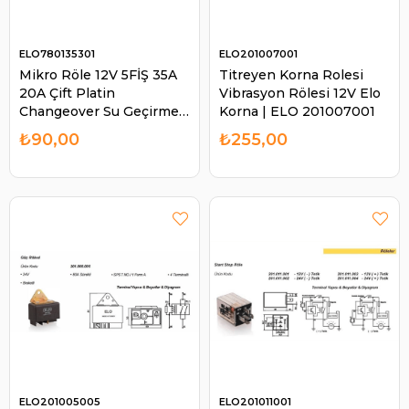
ELO780135301
ELO201007001
Mikro Röle 12V 5FİŞ 35A
Titreyen Korna Rolesi
20A Çift Platin
Vibrasyon Rölesi 12V Elo
Changeover Su Geçirmez
Korna | ELO 201007001
| ELO 780135301
₺90,00
₺255,00
ELO201005005
ELO201011001