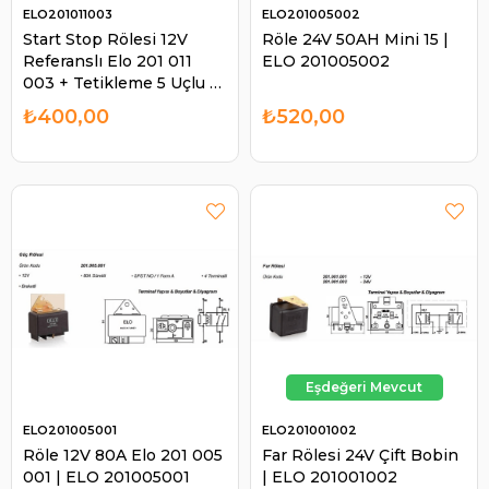
ELO201011003
ELO201005002
Start Stop Rölesi 12V
Röle 24V 50AH Mini 15 |
Referanslı Elo 201 011
ELO 201005002
003 + Tetikleme 5 Uçlu 10
A (Çift Platin) (Kalıcı) (+)
₺400,00
₺520,00
Tetik | ELO 201011003
ELO201005001
ELO201001002
Röle 12V 80A Elo 201 005
Far Rölesi 24V Çift Bobin
001 | ELO 201005001
| ELO 201001002