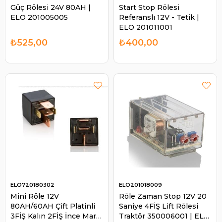
Güç Rölesi 24V 80AH |
Start Stop Rölesi
ELO 201005005
Referanslı 12V - Tetik |
ELO 201011001
₺525,00
₺400,00
ELO720180302
ELO201018009
Mini Röle 12V
Röle Zaman Stop 12V 20
80AH/60AH Çift Platinli
Saniye 4FİŞ Lift Rölesi
3FİŞ Kalın 2FİŞ İnce Marin
Traktör 350006001 | ELO