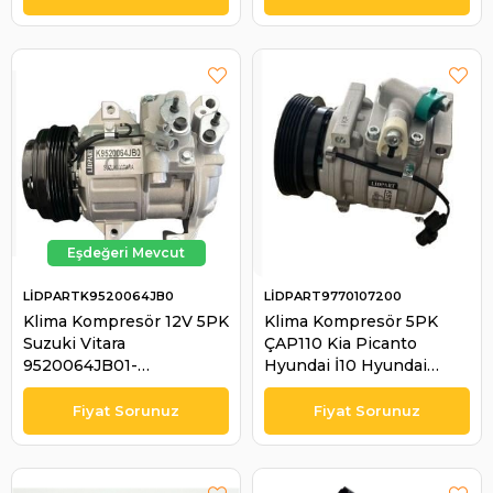
AKV200A408G /
AKV200A851A / |
LİDPART KAKV200A408G
LİDPARTK9520064JB0
LİDPART9770107200
Klima Kompresör 12V 5PK
Klima Kompresör 5PK
Suzuki Vitara
ÇAP110 Kia Picanto
9520064JB01-
Hyundai İ10 Hyundai
9520164JB01-VALEO
Accent CRDI 1,1
813268 | LİDPART
9770107200 | LİDPART
K9520064JB0
9770107200