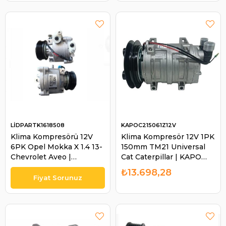
LİDPARTK1618508
KAPOC215061Z12V
Klima Kompresörü 12V
Klima Kompresör 12V 1PK
6PK Opel Mokka X 1.4 13-
150mm TM21 Universal
Chevrolet Aveo |
Cat Caterpillar | KAPO
LİDPART K1618508
C215061Z12V
₺13.698,28