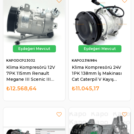
KAPODCP23032
KAPO2316984
Klima Kompresörü 12V
Klima Kompresörü 24V
7PK 115mm Renault
1PK 138mm İş Makinası
Megane III Scenic III
Cat Caterpil V Kayış
1.6DCI Mercedes Vito Ym
DCP99807 2316984
₺12.568,64
₺11.045,17
Arkadan Valflı (W447) 109
Komatsu Kawasaki |
111 CDI 2014 | KAPO
KAPO 2316984
DCP23032