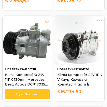
₺12.568,64
₺10.735,72
İşmakinası Kepçe
2004-2010 Kia Sportage
DCP17186 42010290
2 0K2KB61450 | LİDPART
4472801840 | LİDPART
K977012D600
K4472801840
LİDPARTKA5412301311
LİDPARTK4472801730
Klima Kompresörü 24V
Klima Kompresör 24V 1PK
11PK 130mm Mercedes
V Kayış Kawasaki
Benz Actros DCP17035
Komatsu Hitachi İş
A5412301311 | LİDPART
Makinesi 10S13C Ortadan
₺16.234,50
KA5412301311
Çıkıs Kuçuk Gövde
Hıtachı-hıtachı 470-ZAXI
| LİDPART K4472801730