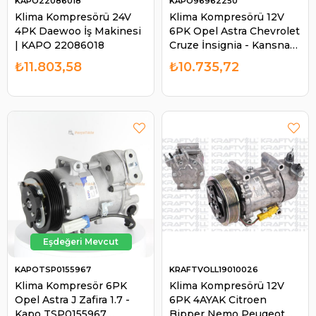
KAPO22086018
KAPO96962250
Klima Kompresörü 24V
Klima Kompresörü 12V
4PK Daewoo İş Makinesi
6PK Opel Astra Chevrolet
| KAPO 22086018
Cruze İnsignia - Kansnak
Çapı :120mm - Kapo
₺11.803,58
₺10.735,72
96962250 42010289 |
KAPO 96962250
KAPOTSP0155967
KRAFTVOLL19010026
Klima Kompresör 6PK
Klima Kompresörü 12V
Opel Astra J Zafira 1.7 -
6PK 4AYAK Citroen
Kapo TSP0155967
Bipper Nemo Peugeot