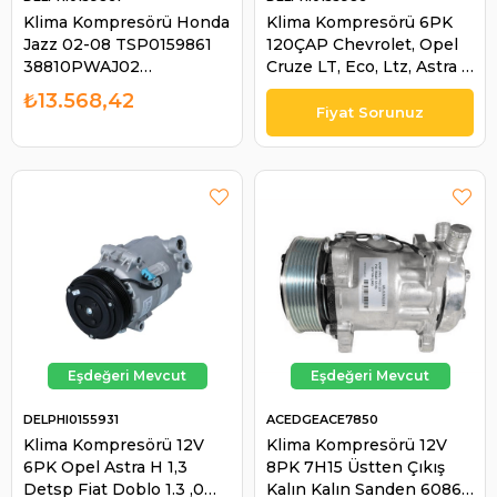
Klima Kompresörü Honda
Klima Kompresörü 6PK
Jazz 02-08 TSP0159861
120ÇAP Chevrolet, Opel
38810PWAJ02
Cruze LT, Eco, Ltz, Astra J
8FK351322941
1.4, 1.6 (A14XEL,A14XER,
₺13.568,42
(ACP1322000S)
A16XER) 09- Opel Astra J
38810PWA006
Chevr | DELPHI 0155986
28810PEA006 | DELPHI
0159861
DELPHI0155931
ACEDGEACE7850
Klima Kompresörü 12V
Klima Kompresörü 12V
6PK Opel Astra H 1,3
8PK 7H15 Üstten Çıkış
Detsp Fiat Doblo 1.3 ,0
Kalın Kalın Sanden 6086