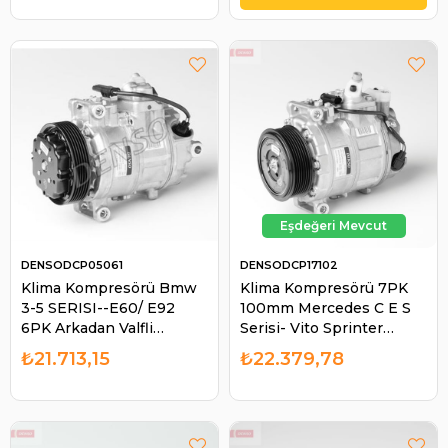
DENSODCP05061
DENSODCP17102
Klima Kompresörü Bmw
Klima Kompresörü 7PK
3-5 SERISI--E60/ E92
100mm Mercedes C E S
6PK Arkadan Valfli
Serisi- Vito Sprinter
RN0100050002.
DCP17102 | DENSO
₺21.713,15
₺22.379,78
DCP05061 64526987863 |
DCP17102
DENSO DCP05061