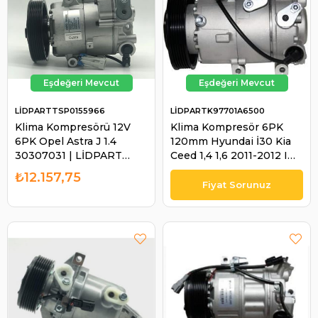
LİDPARTTSP0155966
LİDPARTK97701A6500
Klima Kompresörü 12V
Klima Kompresör 6PK
6PK Opel Astra J 1.4
120mm Hyundai İ30 Kia
30307031 | LİDPART
Ceed 1,4 1,6 2011-2012 I
TSP0155966
I30 Elentra Kia Ceed
₺12.157,75
97701A6500 42010364
4201.0364 | LİDPART
K97701A6500