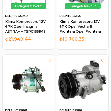
DELPHI0155949
DELPHI0155145
Klima Kompresörü 12V
Klima Kompresörü 12V
6PK Opel İnsignia
6PK Opel Vectra B
ASTRA----TSP0155949
Frontera Opel Frontera B
Wut 42010557 | DELPHI
Tüm Modeller 98-
₺21.949,44
₺10.700,35
0155949
TSP0155145 | DELPHI
0155145
DELPHI0159861
DELPHI0155986