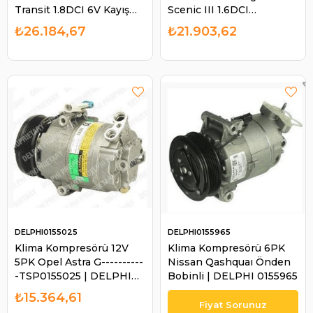
Transit 1.8DCI 6V Kayış
Scenic III 1.6DCI
97mm Fiesta
Mercedes Vito Ym
₺26.184,67
₺21.903,62
6T1619D629BC ACP87
Arkadan Valf (W447) 109
813280 | FORD
111 CDI 2014- DCP23032 |
6T1619D629BC
DENSO DCP23032
DELPHI0155025
DELPHI0155965
Klima Kompresörü 12V
Klima Kompresörü 6PK
5PK Opel Astra G----------
Nissan Qashquaı Önden
-TSP0155025 | DELPHI
Bobinli | DELPHI 0155965
0155025
₺15.364,61