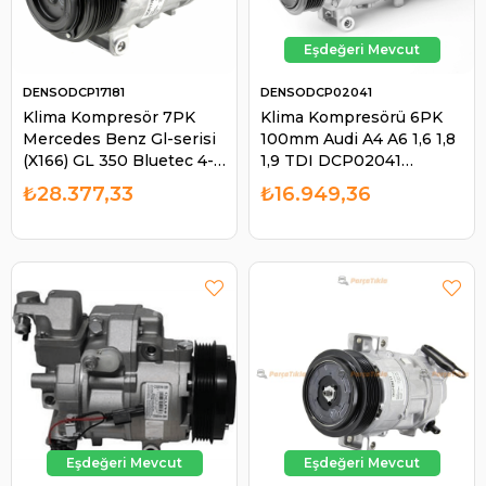
DENSODCP17181
DENSODCP02041
Klima Kompresör 7PK
Klima Kompresörü 6PK
Mercedes Benz Gl-serisi
100mm Audi A4 A6 1,6 1,8
(X166) GL 350 Bluetec 4-
1,9 TDI ­DCP02041
MATİC M-serısı Ml 350
8E0260805BP , ­
₺28.377,33
₺16.949,36
Bluetec 4-MATİC
8E0260805BS ,
DCP17181 A0032306011 |
8E0260805CB | DENSO
DENSO DCP17181
DCP02041