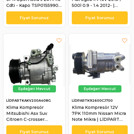
Cdti - Kapo TSP0155990
500l 0.9 - 1.4 2012- |
155990 - Kasnak
LİDPART K51883102
ÇAPI:110MM | KRAFTVOL
L19010078
LİDPARTKAKV200A408G
LİDPARTK92600CJ700
Klima Kompresör
Klima Kompresör 12V
Mitsubishi Asx Suv
7PK 110mm Nissan Micra
Citroen C-crosser
Note Mikra | LİDPART
7813A420 AKV200A408G
K92600CJ700
AKS200A402A 7813A741 /