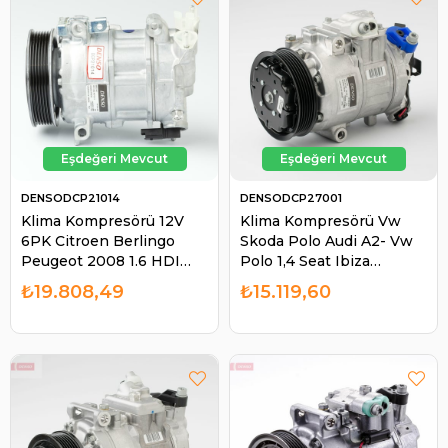
DENSODCP21014
DENSODCP27001
Klima Kompresörü 12V
Klima Kompresörü Vw
6PK Citroen Berlingo
Skoda Polo Audi A2- Vw
Peugeot 2008 1.6 HDI
Polo 1,4 Seat Ibiza
2013-/ Partner 308 3008
Cordoba DCP32020
₺19.808,49
₺15.119,60
5008 CITROEN-D21014
DCP27001 DCP02007
Kasnak ÇAPI:120MM |
DCP32005 | DENSO
DENSO DCP21014
DCP27001