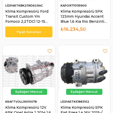
LİDPARTKBK2119D629AC
KAPO977011R900
Klima Kompresörü Ford
Klima Kompresörü 5PK
Transit Custom Ym
123mm Hyundai Accent
Fomoco 2,2TDCİ 12-15
Blue 1,6 Kia Rio Benzinli
2198cc 155HP
977011R900 Wutse
₺16.234,50
BK2119D629AC |
42010316 42010534
LİDPART
977011R950 | KAPO
KBK2119D629AC
977011R900
KRAFTVOLL19010078
LİDPARTK51883102
Klima Kompresörü 12V
Klima Kompresörü 5PK
6PK Opel Astra J 2014 1.6
Fiat Egea 1.4 16V 2015-/