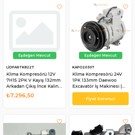
LİDPARTK8227
KAPO20307
Klima Kompresörü 12V
Klima Kompresörü 24V
7H15 2PK V Kayış 132mm
1PK 133mm Daewoo
Arkadan Çıkış İnce Kalın
Excavatör İş Makinesi |
SANDEN8227 SD8227 |
KAPO 20307
₺7.296,50
LİDPART K8227