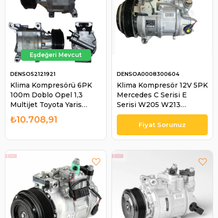
DENSO52121921
DENSOA0008300604
Klima Kompresörü 6PK
Klima Kompresör 12V 5PK
100m Doblo Opel 1,3
Mercedes C Serisi E
Multijet Toyota Yaris
Serisi W205 W213
Doblo 1,3 Kablosunu
A0008300604
₺10.708,91
Sokunce Olur DCP09003
0008300604 6SAS14C |
DCP09060 | DENSO
DENSO A0008300604
52121921