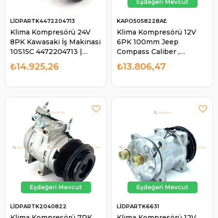
LİDPARTK4472204713
KAPO5058228AE
Klima Kompresörü 24V
Klima Kompresörü 12V
8PK Kawasaki İş Makinasi
6PK 100mm Jeep
10S15C 4472204713 |
Compass Caliber ,
LİDPART K4472204713
Compass , Patriot Dodge ,
₺14.925,26
₺13.806,47
Jeep | KAPO 5058228AE
LİDPARTK2040822
LİDPARTK6631
Klima Kompresörü 7PK
Klima Kompresörü 12V