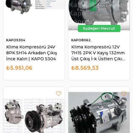
KAPO5304
KAPO8062
Klima Kompresörü 24V
Klima Kompresörü 12V
8PK 5H14 Arkadan Çıkış
7H15 2PK V Kayış 132mm
İnce Kalın | KAPO 5304
Üst Çıkış İ-k Üstten Çıkış
İnce Kalın | KAPO 8062
₺5.951,06
₺8.569,53