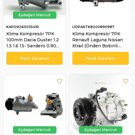
KAPO926003541R
LİDPARTK8200890987
Klima Kompresör 7PK
Klima Kompresör 7PK
100mm Dacia Duster 1.2
Renault Laguna Nissan
1.3 1.6 13- Sandero 0.90
Xtrail (Önden Bobinli
Logan Nıssan Juke
Arkadan Valfli) | LİDPART
Renault Symbol 699496
K8200890987
926003541R | KAPO
926003541R