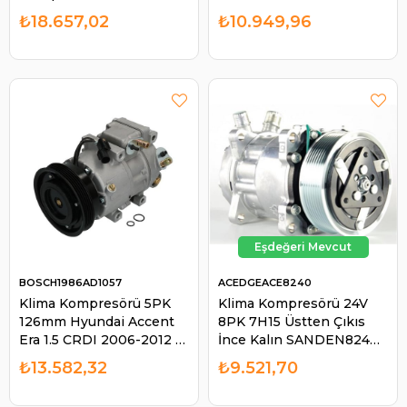
Mahle Original
Mercedes Sprinter Vw
₺18.657,02
₺10.949,96
ACP125000P | DELPHI
Crafter Arka Klima Sonra
0155931
Dan Takma | ACEDGE
ACE7850
BOSCH1986AD1057
ACEDGEACE8240
Klima Kompresörü 5PK
Klima Kompresörü 24V
126mm Hyundai Accent
8PK 7H15 Üstten Çıkıs
Era 1.5 CRDI 2006-2012 /
İnce Kalın SANDEN8240
I30 1.6 CRDI 2007-2011 /
SD8240 | ACEDGE
₺13.582,32
₺9.521,70
Kia Cee'd 1.6 CRDI 2006-
ACE8240
2012 | BOSCH