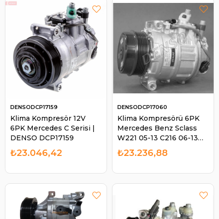
DENSODCP17159
DENSODCP17060
Klima Kompresör 12V
Klima Kompresörü 6PK
6PK Mercedes C Serisi |
Mercedes Benz Sclass
DENSO DCP17159
W221 05-13 C216 06-13
W222 17- | DENSO
₺23.046,42
₺23.236,88
DCP17060