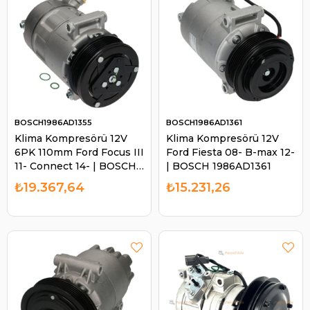
BOSCH1986AD1355
BOSCH1986AD1361
Klima Kompresörü 12V
Klima Kompresörü 12V
6PK 110mm Ford Focus III
Ford Fiesta 08- B-max 12-
11- Connect 14- | BOSCH
| BOSCH 1986AD1361
1986AD1355
₺19.367,64
₺15.231,26