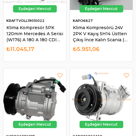
KRAFTVOLL19010022
KAPO6627
Klima Kompresör 5PK
Klima Kompresörü 24V
120mm Mercedes A Serisi
2PK V Kayış 5H14 Üstten
(W176) A 180 A 180 CDI
Çıkış İnce Kalın Scania |
A200 CDI 12-/ B Serisi
KAPO 6627
₺11.045,17
₺5.951,06
(W246) 19010022
A0008303502 |
KRAFTVOL L19010022