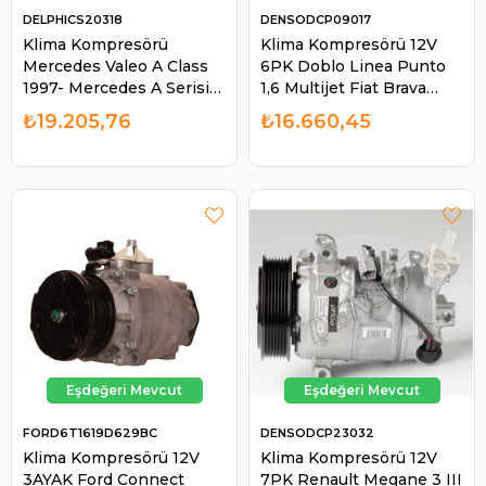
DELPHICS20318
DENSODCP09017
Klima Kompresörü
Klima Kompresörü 12V
Mercedes Valeo A Class
6PK Doblo Linea Punto
1997- Mercedes A Serisi
1,6 Multijet Fiat Brava
A160 Vaneo CS20318
Bravo Punto Evo Idea
₺19.205,76
₺16.660,45
ACP75 DCP17050 |
ACP681000 Doblo Linea
DELPHI CS20318
55701201 DCP09017 |
DENSO DCP09017
FORD6T1619D629BC
DENSODCP23032
Klima Kompresörü 12V
Klima Kompresörü 12V
3AYAK Ford Connect
7PK Renault Megane 3 III