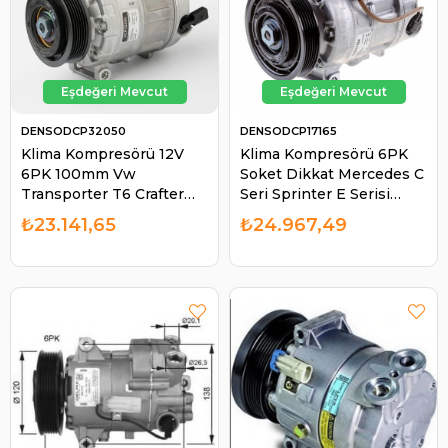
DENSODCP32050
DENSODCP17165
Klima Kompresörü 12V
Klima Kompresörü 6PK
6PK 100mm Vw
Soket Dikkat Mercedes C
Transporter T6 Crafter
Seri Sprinter E Serisi
Amarok 2.0 TDI
2018- 7SAS17C-14623N |
₺23.141,65
₺24.967,49
DCP32050 DCP32077
DENSO DCP17165
DCP32070 | DENSO
DCP32050