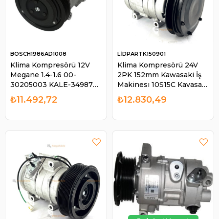
BOSCH1986AD1008
LİDPARTK150901
Klima Kompresörü 12V
Klima Kompresörü 24V
Megane 1.4-1.6 00-
2PK 152mm Kawasaki İş
30205003 KALE-349870
Makinesı 10S15C Kavasaki
VALEO-699246
| LİDPART K150901
₺11.492,72
₺12.830,49
TSP0155831 VEKA-
583500 | BOSCH
1986AD1008