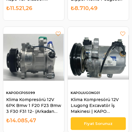
155967- Kasnak
Berlingo ----DELPHI-
₺11.521,26
₺8.710,49
ÇAPI:109MM | KAPO
TSP0159851 | KRAFTVOL
TSP0155967
L19010026
KAPODCP05099
KAPOLIUGONG01
Klima Kompresörü 12V
Klima Kompresörü 12V
6PK Bmw 1 F20 F23 Bmw
Lıugong Excavatör İş
3 F30 F31 12- (Arkadan
Makinesi | KAPO
Valfli) | KAPO DCP05099
LIUGONG01
₺14.085,47