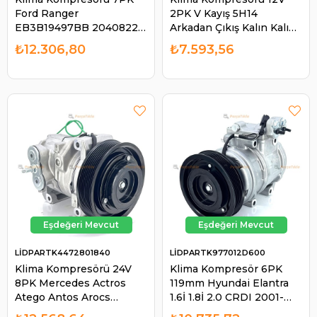
Ford Ranger
2PK V Kayış 5H14
EB3B19497BB 2040822 |
Arkadan Çıkış Kalın Kalın
LİDPART K2040822
38926631 440038926631
₺12.306,80
₺7.593,56
| LİDPART K6631
LİDPARTK4472801840
LİDPARTK977012D600
Klima Kompresörü 24V
Klima Kompresör 6PK
8PK Mercedes Actros
119mm Hyundai Elantra
Atego Antos Arocs
1.6İ 1.8İ 2.0 CRDI 2001-
Kamyon Hidromek -
2007 Tucson 2.0 CRDI