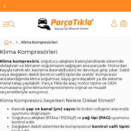
Klima Kompresörleri
Klima Kompresörleri
Klima kompresörü
, soğutucu akışkanı basınçlandırarak sistemde
dolaştıran ve klimanın soğutmasını sağlayan ana parçadır. Motordan
kayışla tahrik alır; kavrama (kasnak/bobin) ile devreye girip çıkar. Sabit
veya değişken debili (kontrol valfli) tiplerde üretilir. Kompresör
arızalandığında klima soğutmaz, kayış gıcırdayabilir ya da sisteme
metal talaşı yayılabilir. Parça Tıkla'da araç motor tipine ve OEM
numarasına göre klima kompresörlerini orijinal ve muadil
seçenekleriyle sunuyoruz.
Klima Kompresörü Seçerken Nelere Dikkat Etmeli?
Kasnak
çap ve kanal (yiv) sayısı
ile bobin voltajının aracınızla
uyumunu doğrulayın.
Soğutucu akışkan (R134a / R1234yf) ve
yağ tipi (PAG)
uyumunu
kontrol edin.
Değişken debili sistemlerde kompresörün
kontrol valfi tipini
teyit edin.