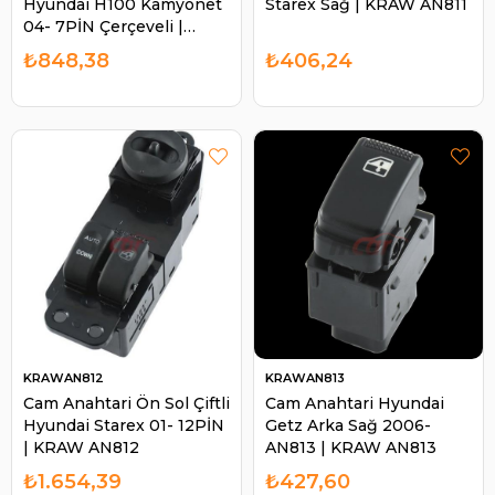
Hyundai H100 Kamyonet
Starex Sağ | KRAW AN811
04- 7PİN Çerçeveli |
KRAW AN810DC
₺848,38
₺406,24
KRAWAN812
KRAWAN813
Cam Anahtari Ön Sol Çiftli
Cam Anahtari Hyundai
Hyundai Starex 01- 12PİN
Getz Arka Sağ 2006-
| KRAW AN812
AN813 | KRAW AN813
₺1.654,39
₺427,60