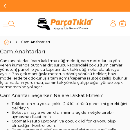
Cam Anahtarları
Cam Anahtarları
Cam anahtarları (cam kaldırma düğmeleri), cam motorlarına yön
veren kumanda butonlarıdır; sürücü kapısındaki çoklu (tüm camları
yöneten) panel ile yolcu kapılarındaki tekli düğmeler olarak ikiye
ayrılır. Bas-çek mantığıyla motorun dönüş yönünü belirler; bazı
modellerde tek dokunuşla tam açma/kapama (auto) özelliği bulunur.
İç temasların yorulması, camın tek yönde çalışıp diğer yönde tepki
vermemesine yol açar.
Cam Anahtarı Seçerken Nelere Dikkat Etmeli?
Tekli buton mu yoksa çoklu (2-4'lü) sürücü paneli mi gerektiğini
belirleyin.
Soket pin sayısı ve pin diziliminin araç demetiyle birebir
uymasına dikkat edin.
Otomatik (auto up/down) ve çocuk kilidi fonksiyonu olup
olmadığını kontrol edin.
Panel çerçeve ölçüsü ve buton aydınlatmasının orijinalle