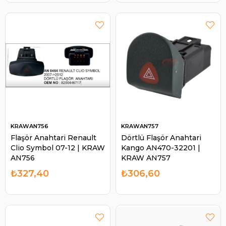
KRAWAN756
KRAWAN757
Flaşör Anahtari Renault
Dörtlü Flaşör Anahtari
Clio Symbol 07-12 | KRAW
Kango AN470-32201 |
AN756
KRAW AN757
₺327,40
₺306,60