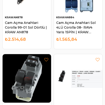
KRAWAN878
KRAWAN884
Cam Açma Anahtari
Cam Açma Anahtari Sol
Corolla 99-01 Sol Dörtlü |
4LÜ Corolla 08- RAV4
KRAW AN878
Yaris 15PİN | KRAW
AN884
₺2.514,68
₺1.565,84