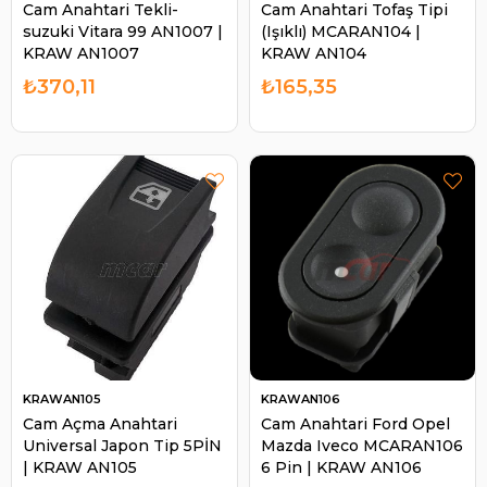
Cam Anahtari Tekli-
Cam Anahtari Tofaş Tipi
suzuki Vitara 99 AN1007 |
(Işıklı) MCARAN104 |
KRAW AN1007
KRAW AN104
₺370,11
₺165,35
KRAWAN105
KRAWAN106
Cam Açma Anahtari
Cam Anahtari Ford Opel
Universal Japon Tip 5PİN
Mazda Iveco MCARAN106
| KRAW AN105
6 Pin | KRAW AN106