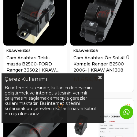
KRAWAN1305
KRAWAN1308
Cam Anahtari Tekli-
Cam Anahtari Ön Sol 4LÜ
mazda B2500-FORD
Komple Ranger B2500
Ranger 33302 | KRAW
2006- | KRAW AN1308
AN1305
Çerez Kullanımı
₺398,58
₺1.654,39
Bu internet sitesinde, kullanıcı deneyimini
geliştirmek ve internet sitesinin verimli
çalışmasını sağlamak amacıyla çerezler
kullanılmaktadır. Bu internet sitesini
kullanarak bu çerezlerin kullanılmasını kabul
etmiş olursunuz.