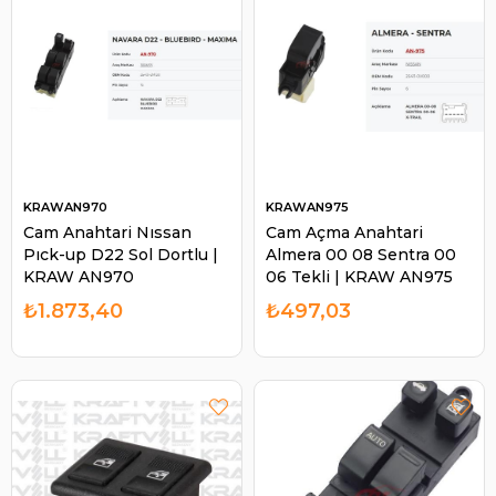
KRAWAN970
KRAWAN975
Cam Anahtari Nıssan
Cam Açma Anahtari
Pıck-up D22 Sol Dortlu |
Almera 00 08 Sentra 00
KRAW AN970
06 Tekli | KRAW AN975
₺1.873,40
₺497,03