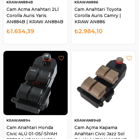
KRAWAN884B
KRAWAN886
Cam Acma Anahtari 2Lİ
Cam Anahtari Toyota
Corolla Auris Yaris
Corolla Auris Camry |
AN884B | KRAW AN884B
KRAW AN886
₺1.654,39
₺2.984,10
KRAWAN894
KRAWAN894B
Cam Anahtari Honda
Cam Açma Kapama
Civic 4LÜ 01-05/-SİYAH
Anahtari Civic Jazz Sol