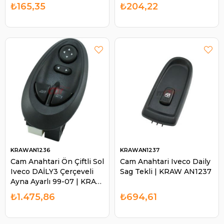
₺165,35
₺204,22
KRAWAN1236
KRAWAN1237
Cam Anahtari Ön Çiftli Sol
Cam Anahtari Iveco Daily
Iveco DAİLY3 Çerçeveli
Sag Tekli | KRAW AN1237
Ayna Ayarlı 99-07 | KRAW
AN1236
₺1.475,86
₺694,61