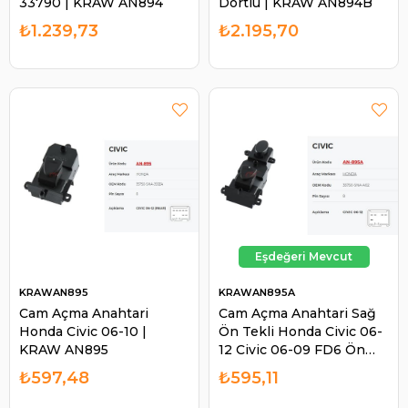
33790 | KRAW AN894
Dörtlü | KRAW AN894B
₺1.239,73
₺2.195,70
KRAWAN895
KRAWAN895A
Cam Açma Anahtari
Cam Açma Anahtari Sağ
Honda Civic 06-10 |
Ön Tekli Honda Civic 06-
KRAW AN895
12 Civic 06-09 FD6 Ön
Sağ 35750SNAA02 |
₺597,48
₺595,11
KRAW AN895A