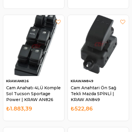
KRAWAN826
KRAWAN849
Cam Anahatı 4LÜ Komple
Cam Anahtari Ön Sağ
Sol Tucson Sportage
Tekli Mazda 5PİNLİ |
Power | KRAW AN826
KRAW AN849
₺1.883,39
₺522,86