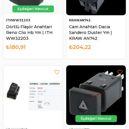
ITHWW32203
KRAWAN742
Dörtlü Flaşör Anahtari
Cam Anahtari Dacia
Reno Clio Hb Ym | ITH
Sandero Duster Ym |
WW32203
KRAW AN742
₺180,91
₺204,22