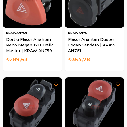
KRAWAN759
KRAWAN761
Dörtlü Flaşör Anahtari
Flaşör Anahtari Duster
Reno Megan 1211 Trafic
Logan Sandero | KRAW
Master | KRAW AN759
AN761
₺289,63
₺354,78