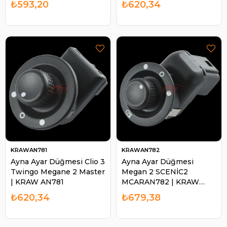
₺593,20
₺620,34
KRAWAN781
KRAWAN782
Ayna Ayar Düğmesi Clio 3
Ayna Ayar Düğmesi
Twingo Megane 2 Master
Megan 2 SCENİC2
| KRAW AN781
MCARAN782 | KRAW
AN782
₺620,34
₺679,38