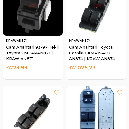
KRAWAN871
KRAWAN874
Cam Anahtari 93-97 Tekli
Cam Anahtari Toyota
Toyota - MCARAN871 |
Corolla CAMRY-4LÜ
KRAW AN871
AN874 | KRAW AN874
₺223,93
₺2.075,73