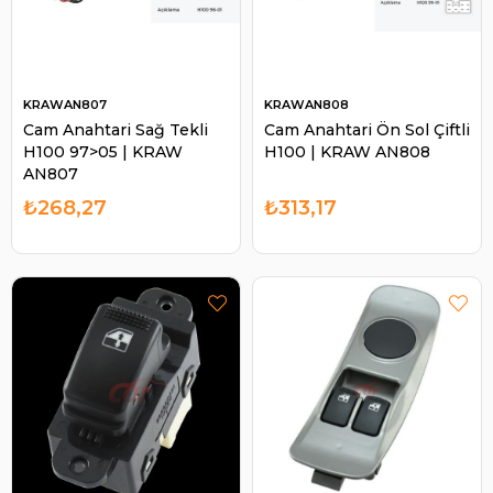
KRAWAN807
KRAWAN808
Cam Anahtari Sağ Tekli
Cam Anahtari Ön Sol Çiftli
H100 97>05 | KRAW
H100 | KRAW AN808
AN807
₺268,27
₺313,17