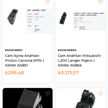
KRAWAN851
KRAWAN866
Cam Açma Anahtari
Cam Anahtari Mıtsubishi
Proton Carısma 5PİN |
L200 Langer Pajero |
KRAW AN851
KRAW AN866
₺299,48
₺3.213,57