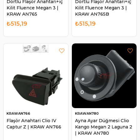
Dörtlü Flaşör Anahtarı+iç
Dörtlü Flaşör Anahtarı+iç
Kilit Fluence Megan 3 |
Kilit Fluence Megan 3 |
KRAW AN765
KRAW AN765B
₺515,19
₺515,19
KRAWAN766
KRAWAN780
Flaşör Anahtari Clio IV
Ayna Ayar Düğmesi Clio
Captur Z | KRAW AN766
Kango Megan 2 Laguna 2
| KRAW AN780