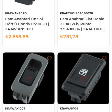
KRAWAN902D
KRAFTVOLL04050078
Cam Anahtari Ön Sol
Cam Anahtari Fiat Doblo
Dörtlü Honda Crv 06-11 |
3 Era 12FİŞ Punto
KRAW AN902D
735498686 | KRAFTVOL
L04050078
₺2.858,89
₺781,78
KRAWAN1007
KRAWAN104