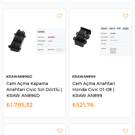
KRAWAN896D
KRAWAN899
Cam Açma Kapama
Cam Açma Anahtari
Anahtari Civic Sol Dörtlü |
Honda Civic 01-08 |
KRAW AN896D
KRAW AN899
₺1.785,32
₺521,76