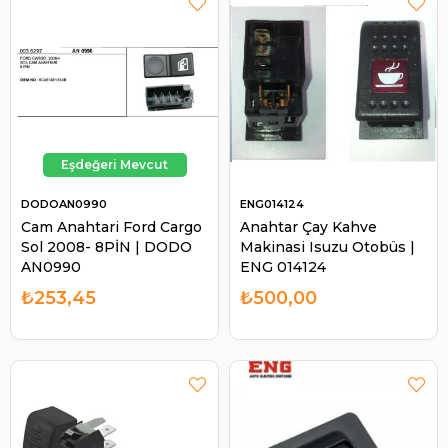
DODOAN0990
ENG014124
Cam Anahtari Ford Cargo
Anahtar Çay Kahve
Sol 2008- 8PİN | DODO
Makinasi Isuzu Otobüs |
AN0990
ENG 014124
₺253,45
₺500,00