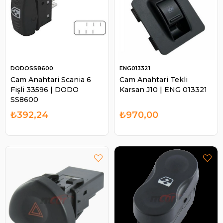
DODOSS8600
ENG013321
Cam Anahtari Scania 6
Cam Anahtari Tekli
Fişli 33596 | DODO
Karsan J10 | ENG 013321
SS8600
₺392,24
₺970,00