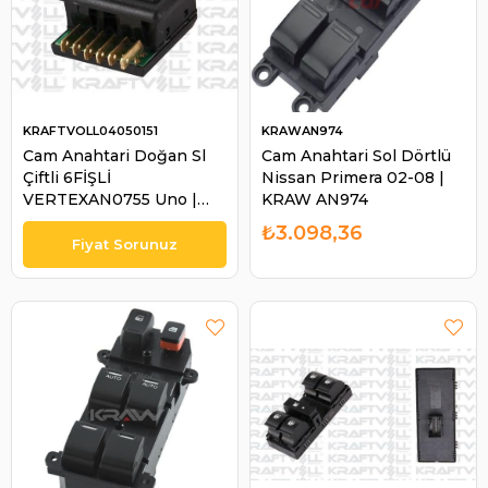
KRAFTVOLL04050151
KRAWAN974
Cam Anahtari Doğan Sl
Cam Anahtari Sol Dörtlü
Çiftli 6FİŞLİ
Nissan Primera 02-08 |
VERTEXAN0755 Uno |
KRAW AN974
KRAFTVOL L04050151
₺3.098,36