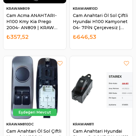
KRAWAN809
KRAWAN810D
Cam Acma ANAHTARI-
Cam Anahtari Öl Sol Çiftli
H100 Kmy Kia Prego
Hyundai H100 Kamyonet
2004- AN809 | KRAW
04- 7PİN Çerçevesiz |
AN809
KRAW AN810D
₺357,52
₺646,53
KRAWAN810DC
KRAWAN811
Cam Anahtari Öl Sol Çiftli
Cam Anahtari Hyundai