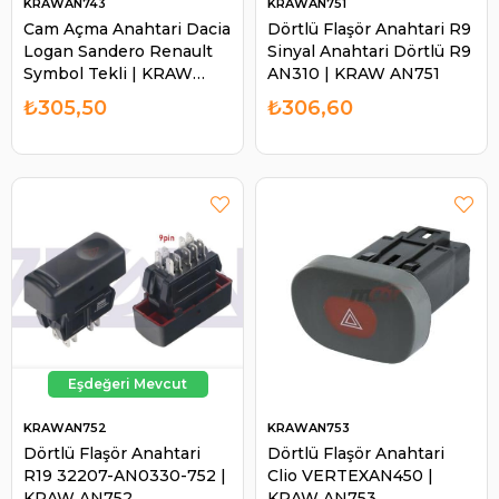
KRAWAN743
KRAWAN751
Cam Açma Anahtari Dacia
Dörtlü Flaşör Anahtari R9
Logan Sandero Renault
Sinyal Anahtari Dörtlü R9
Symbol Tekli | KRAW
AN310 | KRAW AN751
AN743
₺305,50
₺306,60
KRAWAN752
KRAWAN753
Dörtlü Flaşör Anahtari
Dörtlü Flaşör Anahtari
R19 32207-AN0330-752 |
Clio VERTEXAN450 |
KRAW AN752
KRAW AN753