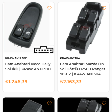
KRAWAN1238D
KRAWAN1304
Cam Anahtari Iveco Daily
Cam Anahtari Mazda Ön
Sol Ikılı | KRAW AN1238D
Sol Dörtlü B2500 Ranger
98-02 | KRAW AN1304
₺1.246,39
₺2.163,33