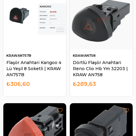
KRAWAN757B
KRAWAN758
Flaşör Anahtari Kangoo 4
Dörtlü Flaşör Anahtari
Lü Yeşil 8 Soketli | KRAW
Reno Clio Hb Ym 32203 |
AN757B
KRAW AN758
₺306,60
₺289,63