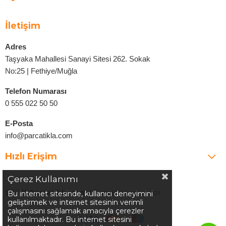
İletişim
Adres
Taşyaka Mahallesi Sanayi Sitesi 262. Sokak
No:25 | Fethiye/Muğla
Telefon Numarası
0 555 022 50 50
E-Posta
info@parcatikla.com
Hızlı Erişim
Çerez Kullanımı
©2025
Parcatikla.com
| Tüm Hakları Saklıdır.
Bu internet sitesinde, kullanıcı deneyimini
geliştirmek ve internet sitesinin verimli
çalışmasını sağlamak amacıyla çerezler
kullanılmaktadır. Bu internet sitesini