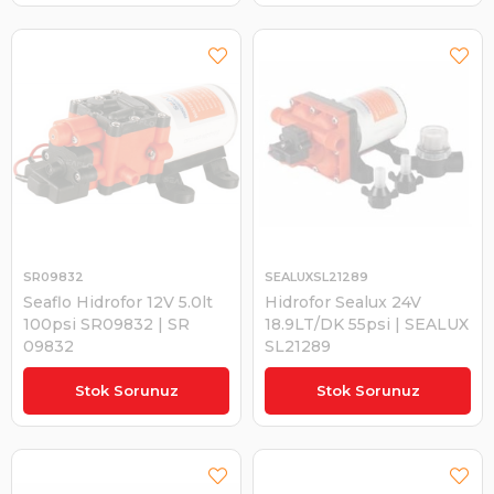
SR09832
SEALUXSL21289
Seaflo Hidrofor 12V 5.0lt
Hidrofor Sealux 24V
100psi SR09832 | SR
18.9LT/DK 55psi | SEALUX
09832
SL21289
₺2.033,84
₺4.284,77
Stok Sorunuz
Stok Sorunuz