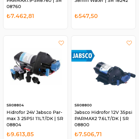
PARMAX1.9-SR8760 | SR
38mm Water | SR 18242
08760
₺7.462,81
₺547,50
SR08804
SR08800
Hidrofor 24V Jabsco Par-
Jabsco Hidrofor 12V 35psi
max 3 25PSI 11LT/DK | SR
PARMAX2 7.6LT/DK | SR
08804
08800
₺9.613,85
₺7.506,71