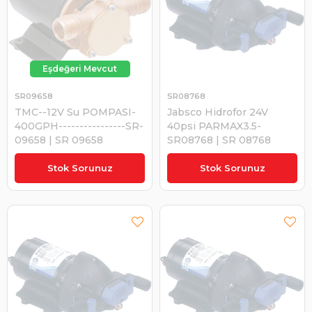
SR09658
SR08768
TMC--12V Su POMPASI-
Jabsco Hidrofor 24V
400GPH----------------SR-
40psi PARMAX3.5-
09658 | SR 09658
SR08768 | SR 08768
₺6.808,02
₺15.227,42
Stok Sorunuz
Stok Sorunuz