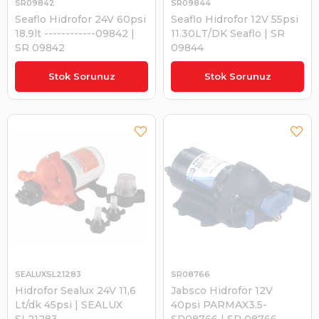
SR09842
SR09844
Seaflo Hidrofor 24V 60psi
Seaflo Hidrofor 12V 55psi
18.9lt ------------09842 |
11.30LT/DK Seaflo | SR
SR 09842
09844
₺4.496,15
₺3.633,48
Stok Sorunuz
Stok Sorunuz
SEALUXSL21283
SR08766
Hidrofor Sealux 24V 11,6
Jabsco Hidrofor 12V
Lt/dk 45psi | SEALUX
40psi PARMAX3.5-
SL21283
SR08766 | SR 08766