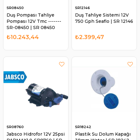
SR08450
SR12146
Duş Pompası Tahliye
Duş Tahliye Sistemi 12V
Pompası 12V Tmc -------
750 Gph Seaflo | SR 12146
SR-08450 | SR 08450
₺10.243,44
₺2.399,47
SR08760
SR18242
Jabsco Hidrofor 12V 25psi
Plastik Su Dolum Kapağı