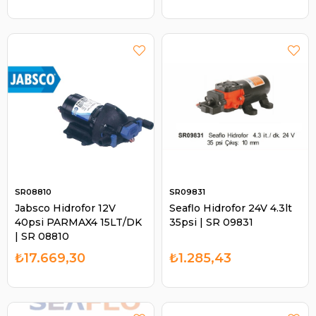
SR08810
SR09831
Jabsco Hidrofor 12V
Seaflo Hidrofor 24V 4.3lt
40psi PARMAX4 15LT/DK
35psi | SR 09831
| SR 08810
₺17.669,30
₺1.285,43