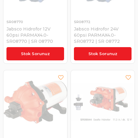
SR08770
SR08772
Jabsco Hidrofor 12V
Jabsco Hidrofor 24V
60psi PARMAX4.0-
60psi PARMAX4.0-
SR08770 | SR 08770
SR08772 | SR 08772
₺17.669,30
₺17.669,30
Stok Sorunuz
Stok Sorunuz