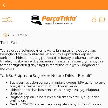
Tatlı Su
Tatlı Su
Tatlı su grubu, teknedeki içme ve kullanma suyunu depolayan,
basınçlandıran ve musluklara ileten tüm ekipmanları kapsar. Su
tankından hidrofor (basınç pompası) ile başlayıp, akümülatör tankı,
filtreler, musluklar ve duş bataryalarına uzanan sistem; içme suyu ile
temas ettiğinden gıdaya uygun malzeme ve hijyenik bağlantılar
gerektirir.
Tatlı Su Ekipmanı Seçerken Nelere Dikkat Etmeli?
Suyla temas eden parçaların gıdaya uygun (BPA'sız, içme suyu
onaylı) malzemeden olduğunu kontrol edin.
Hidrofor debisi ve basıncının musluk sayınıza uygunluğunu
doğrulayın.
Bağlantı çapları ve hortum tipinin sisteminize uyduğundan
emin olun.
Gerilim (12V/24V) gerektiren pompalarda uyumu doğrulayın.