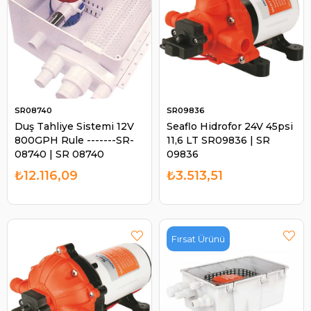
SR08740
SR09836
Duş Tahliye Sistemi 12V
Seaflo Hidrofor 24V 45psi
800GPH Rule -------SR-
11,6 LT SR09836 | SR
08740 | SR 08740
09836
₺12.116,09
₺3.513,51
Fırsat Ürünü