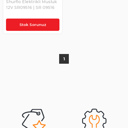
Shurflo Elektrikli Musluk
12V SR09516 | SR 09516
₺1.411,79
Stok Sorunuz
1