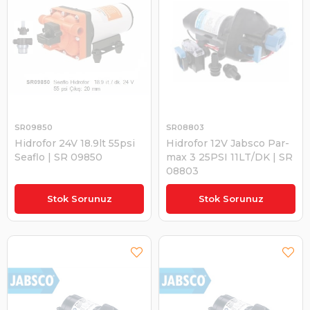
SR09850
SR08803
Hidrofor 24V 18.9lt 55psi
Hidrofor 12V Jabsco Par-
Seaflo | SR 09850
max 3 25PSI 11LT/DK | SR
08803
₺4.319,04
₺7.506,71
Stok Sorunuz
Stok Sorunuz