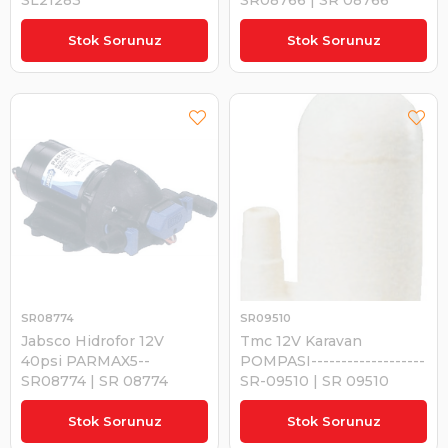
₺3.499,22
₺14.568,94
Stok Sorunuz
Stok Sorunuz
SR08774
SR09510
Jabsco Hidrofor 12V
Tmc 12V Karavan
40psi PARMAX5--
POMPASI-------------------
SR08774 | SR 08774
SR-09510 | SR 09510
₺18.080,85
₺642,71
Stok Sorunuz
Stok Sorunuz