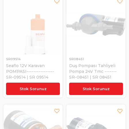
SR09514
SR08451
Seaflo 12V Karavan
Duş Pompası Tahliyeli
POMPASI----------------
Pompa 24V Tmc -------
SR-09514 | SR 09514
SR-08451 | SR 08451
₺595,11
₺10.306,29
Stok Sorunuz
Stok Sorunuz