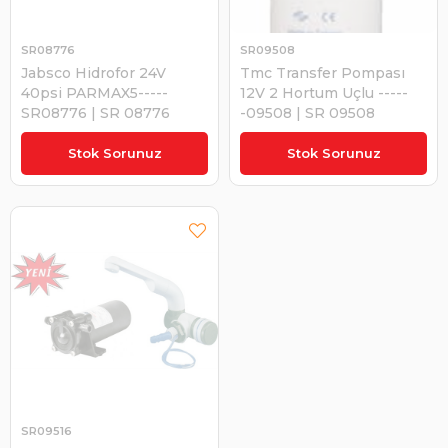
SR08776
SR09508
Jabsco Hidrofor 24V
Tmc Transfer Pompası
40psi PARMAX5-----
12V 2 Hortum Uçlu -----
SR08776 | SR 08776
-09508 | SR 09508
₺19.535,00
₺975,97
Stok Sorunuz
Stok Sorunuz
SR09516