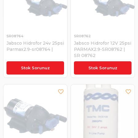
SR08764
SR08762
Jabsco Hidrofor 24v 25psi
Jabsco Hidrofor 12V 25psi
Parmax2.9-sr08764 |
PARMAX2.9-SR08762 |
SR 08762
₺8.505,41
₺8.505,41
Stok Sorunuz
Stok Sorunuz