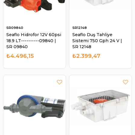
SR09840
SR12148
Seaflo Hidrofor 12V 60psi
Seaflo Duş Tahliye
18.9 LT----------09840 |
Sistemi 750 Gph 24 V |
SR 09840
SR 12148
₺4.496,15
₺2.399,47