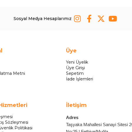
Sosyal Medya Hesaplarımız
l
Üye
Yeni Üyelik
Üye Girişi
latma Metni
Sepetim
İade İşlemleri
Hizmetleri
İletişim
eşmesi
Adres
tış Sözleşmesi
Taşyaka Mahallesi Sanayi Sitesi 
üvenlik Politikası
No:25 | Fethiye/Muğla