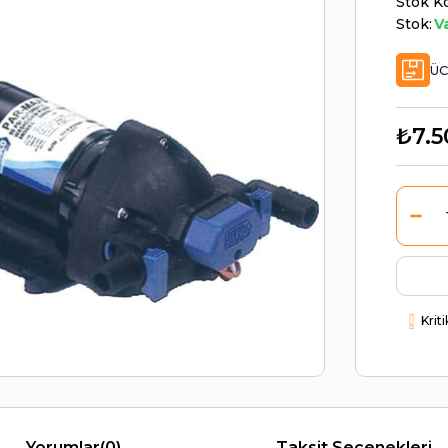
Stok K
Stok:
V
ÜC
₺7.5
Krit
Yorumlar
(0)
Taksit Seçenekleri