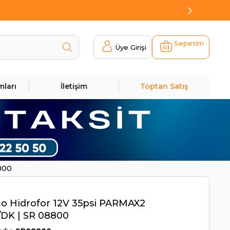
Sepetim
Üye Girişi
mları
İletişim
Toptan Satış
800
o Hidrofor 12V 35psi PARMAX2
/DK | SR 08800