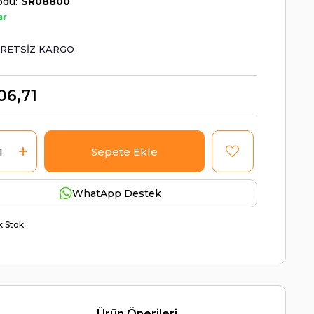
odu
SR08800
ar
RETSIZ KARGO
06,71
WhatApp Destek
ik Stok
Ürün Önerileri