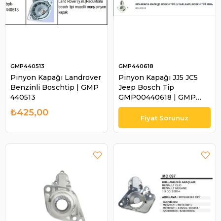
GMP440513
GMP440618
Pinyon Kapağı Landrover
Pinyon Kapağı JJ5 JC5
Benzinli Boschtip | GMP
Jeep Bosch Tip
440513
GMP00440618 | GMP
440618
₺425,00