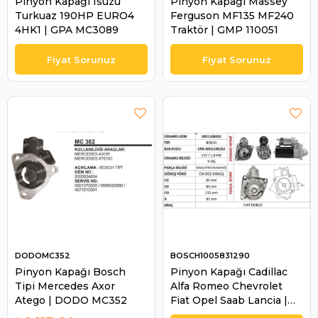
Pinyon Kapağı Isuzu
Pinyon Kapağı Massey
Turkuaz 190HP EURO4
Ferguson MF135 MF240
4HK1 | GPA MC3089
Traktör | GMP 110051
DODOMC352
BOSCH1005831290
Pinyon Kapağı Bosch
Pinyon Kapağı Cadillac
Tipi Mercedes Axor
Alfa Romeo Chevrolet
Atego | DODO MC352
Fiat Opel Saab Lancia |
BOSCH 1005831290