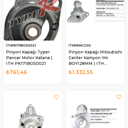
ITHPK171BOS0021
ITHPKMC200
Pinyon Kapağı Typer
Pinyon Kapağı Mitsubishi
Pancar Motor Katana |
Canter Kamyon Ym
ITH PK171BOS0021
BOY128MM | ITH
PKMC200
₺761,46
₺1.332,55