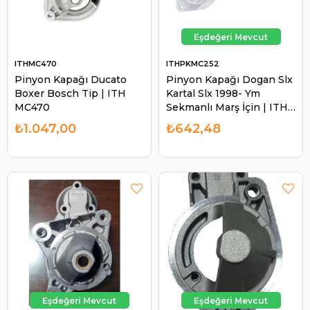
ITHMC470
ITHPKMC252
Pinyon Kapağı Ducato
Pinyon Kapağı Dogan Slx
Boxer Bosch Tip | ITH
Kartal Slx 1998- Ym
MC470
Sekmanlı Marş İçin | ITH
PKMC252
₺1.047,00
₺642,48