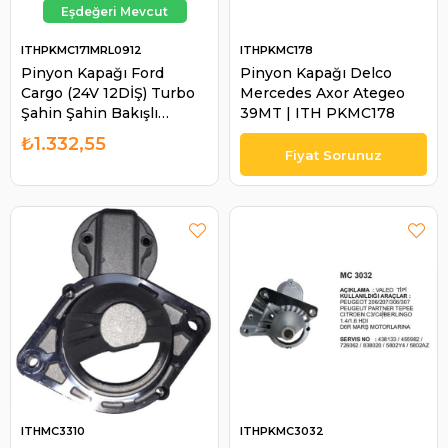
ITHPKMC171MRL0912
ITHPKMC178
Pinyon Kapağı Ford
Pinyon Kapağı Delco
Cargo (24V 12DİŞ) Turbo
Mercedes Axor Ategeo
Şahin Şahin Bakışlı
39MT | ITH PKMC178
72030356 (Komle-
₺1.332,55
63206706) | ITH
PKMC171MRL0912
ITHMC3310
ITHPKMC3032