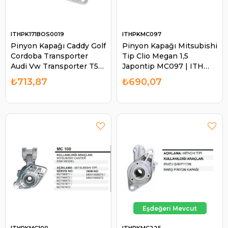
ITHPK171BOS0019
ITHPKMC097
Pinyon Kapağı Caddy Golf
Pinyon Kapağı Mitsubishi
Cordoba Transporter
Tip Clio Megan 1,5
Audi Vw Transporter T5
Japontip MC097 | ITH
Skoda Fabia Octavia | ITH
PKMC097
₺713,87
₺690,07
PK171BOS0019