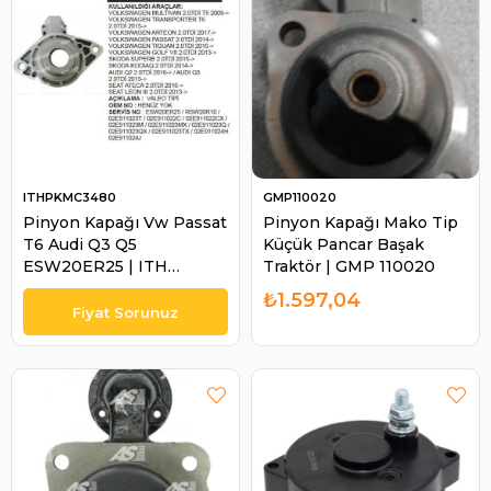
ITHPKMC3480
GMP110020
Pinyon Kapağı Vw Passat
Pinyon Kapağı Mako Tip
T6 Audi Q3 Q5
Küçük Pancar Başak
ESW20ER25 | ITH
Traktör | GMP 110020
PKMC3480
₺1.597,04