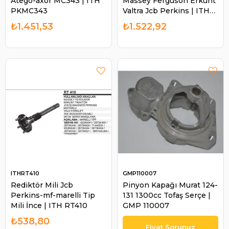
Atego-axor MC343 | ITH
Massey Ferguson Erkunt
PKMC343
Valtra Jcb Perkins | ITH
PKMC4563
₺1.451,53
₺1.522,92
ITHRT410
GMP110007
Rediktör Mili Jcb
Pinyon Kapağı Murat 124-
Perkins-mf-marelli Tip
131 1300cc Tofaş Serçe |
Mili İnce | ITH RT410
GMP 110007
₺538,80