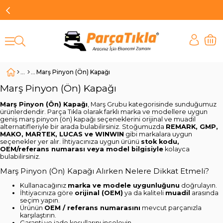
Marş Pinyon (Ön) Kapağı
Marş Pinyon (Ön) Kapağı
Marş Pinyon (Ön) Kapağı
, Marş Grubu kategorisinde sunduğumuz
ürünlerdendir. Parça Tıkla olarak farklı marka ve modellere uygun
geniş marş pinyon (ön) kapağı seçeneklerini orijinal ve muadil
alternatifleriyle bir arada bulabilirsiniz. Stoğumuzda
REMARK, GMP,
MAKO, MARTEK, LUCAS ve WINWIN
gibi markalara uygun
seçenekler yer alır. İhtiyacınıza uygun ürünü
stok kodu,
OEM/referans numarası veya model bilgisiyle
kolayca
bulabilirsiniz.
Marş Pinyon (Ön) Kapağı Alırken Nelere Dikkat Etmeli?
Kullanacağınız
marka ve modele uygunluğunu
doğrulayın.
İhtiyacınıza göre
orijinal (OEM)
ya da kaliteli
muadil
arasında
seçim yapın.
Ürünün
OEM / referans numarasını
mevcut parçanızla
karşılaştırın.
Garanti ve iade koşullarını inceleyin.