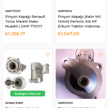
GMP770117
GMP110114
Pinyon Kapağı Renault
Pinyon Kapağı (Kalın Mil
Toros Marelli Mako
14mm) Perkins Jcb Mf
Muadili | GMP 770117
Erkunt Traktör Hidromek
Hidromek Beko Loader |
₺1.256,17
₺1.047,00
GMP 110114
GPAMC3089
GMP110051