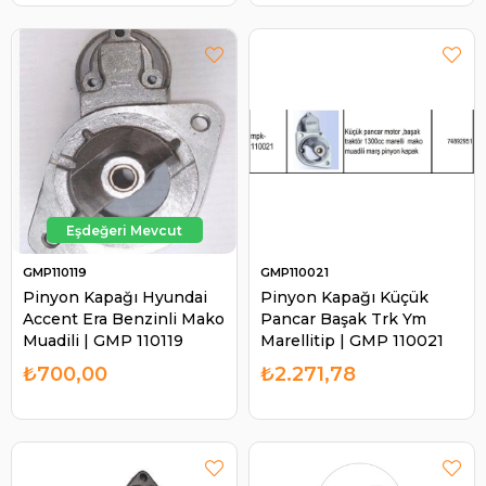
GMP110119
GMP110021
Pinyon Kapağı Hyundai
Pinyon Kapağı Küçük
Accent Era Benzinli Mako
Pancar Başak Trk Ym
Muadili | GMP 110119
Marellitip | GMP 110021
₺700,00
₺2.271,78