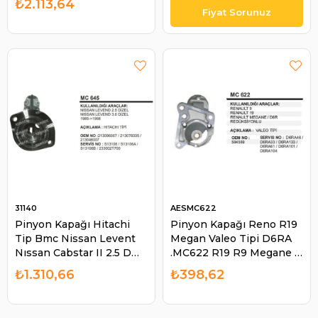
₺2.113,64
31140
AESMC622
Pinyon Kapağı Hitachi
Pinyon Kapağı Reno R19
Tip Bmc Nissan Levent
Megan Valeo Tipi D6RA
Nıssan Cabstar II 2.5 D
.MC622 R19 R9 Megane |
F22 1988-1992 2488CCM
AES MC622
₺1.310,66
₺398,62
TD25/ Nıssan King Van
2.3 D E24 1