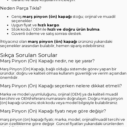
Neden Parça Tıkla?
Geniş
marş pinyon (ön) kapağı
stoğu; orijinal ve muadil
seçenekler.
Uygun fiyat ve
hızlı kargo
.
Stok kodu / OEM ile
hızlı ve doğru ürün bulma
.
Güvenli ödeme ve satış sonrası destek.
İhtiyacınız olan
marş pinyon (ön) kapağı
ürününü yukarıdaki
seçenekler arasından bulabilir, hemen sipariş edebilirsiniz.
Sıkça Sorulan Sorular
Marş Pinyon (Ön) Kapağı nedir, ne işe yarar?
Marş Pinyon (Ön) Kapağı, bağlı olduğu sistemde görev yapan bir
üründür; doğru ve kaliteli olması kullanım güvenliği ve verim açısından
önemlidir.
Marş Pinyon (Ön) Kapağı seçerken nelere dikkat etmeli?
Marka ve model uyumluluğunu, orijinal (OEM) ya da kaliteli muadil
tercihini ve OEM/referans numarasını doğrulayın. Doğru marş pinyon
(ön) kapağı ürününü stok kodu veya model bilgisiyle bulabilirsiniz.
Marş Pinyon (Ön) Kapağı fiyatı neye göre değişir?
marş pinyon (ön) kapağı fiyatı; marka, model, orijinal/muadil tercihi ve
ürün özelliklerine göre değişir. Güncel fiyatları yukarıdaki ürünlerden