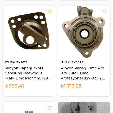
ITHPKUPK5012
ITHPKUPK5024
Pinyon Kapağı 37MT
Pinyon Kapağı Bmc Pro
Samsung Daewoo Is
827 39MT Bmc
Mak- Bmc Prof Y.m. 1993
Profesyonel 827-935 Y.m.
UPK5012 | ITH
19011 UPK5024 | ITH
₺999,41
₺1.713,28
PKUPK5012
PKUPK5024