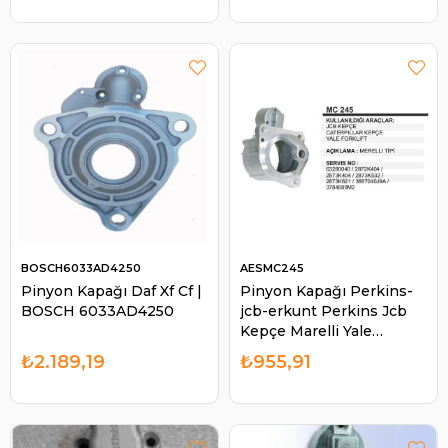
UPK5033
BOSCH6033AD4250
AESMC245
Pinyon Kapağı Daf Xf Cf |
Pinyon Kapağı Perkins-
BOSCH 6033AD4250
jcb-erkunt Perkins Jcb
Kepçe Marelli Yale
Forklift Caterpillar MC245
₺2.189,19
₺955,91
| AES MC245