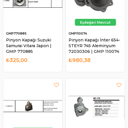
GMP770885
GMP110074
Pinyon Kapağı Suzuki
Pinyon Kapağı İnter 654-
Samurai Vitara Japon |
STEYR 745 Aleminyum
GMP 770885
72030306 | GMP 110074
₺325,00
₺980,38