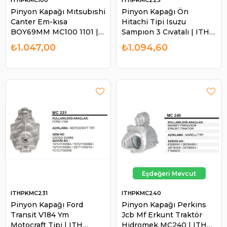
ITHPKMC100
ITHPKMC225
Pinyon Kapağı Mıtsubıshi
Pinyon Kapağı Ön
Canter Em-kısa
Hitachi Tipi Isuzu
BOY69MM MC100 1101 |
Sampıon 3 Cıvatalı | ITH
ITH PKMC100
PKMC225
₺1.047,00
₺1.094,60
ITHPKMC231
ITHPKMC240
Pinyon Kapağı Ford
Pinyon Kapağı Perkins
Transit V184 Ym
Jcb Mf Erkunt Traktör
Motocraft Tipi | ITH
Hidromek MC240 | ITH