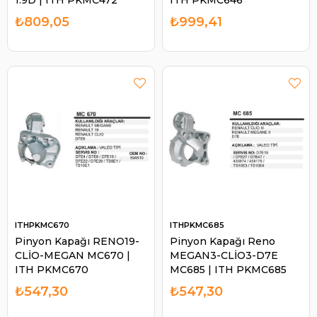
1.9D | ITH PKMC472
ITH PKMC646
₺809,05
₺999,41
ITHPKMC670
ITHPKMC685
Pinyon Kapağı RENO19-
Pinyon Kapağı Reno
CLİO-MEGAN MC670 |
MEGAN3-CLİO3-D7E
ITH PKMC670
MC685 | ITH PKMC685
₺547,30
₺547,30