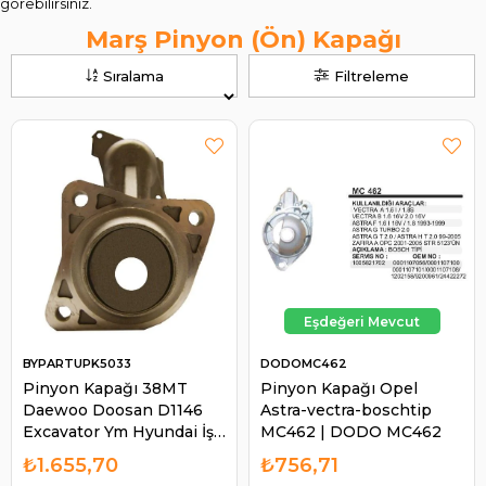
görebilirsiniz.
Marş Pinyon (Ön) Kapağı
Sıralama
Filtreleme
BYPARTUPK5033
DODOMC462
Pinyon Kapağı 38MT
Pinyon Kapağı Opel
Daewoo Doosan D1146
Astra-vectra-boschtip
Excavator Ym Hyundai İş
MC462 | DODO MC462
Makinasi 6526201
₺1.655,70
₺756,71
UMM3301 | BYPART