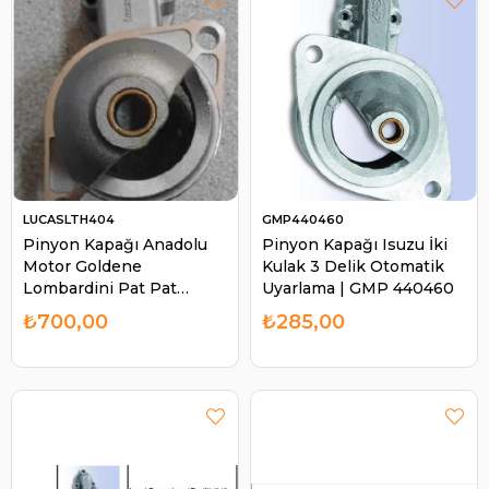
LUCASLTH404
GMP440460
Pinyon Kapağı Anadolu
Pinyon Kapağı Isuzu İki
Motor Goldene
Kulak 3 Delik Otomatik
Lombardini Pat Pat
Uyarlama | GMP 440460
Pancar | LUCAS LTH404
₺700,00
₺285,00