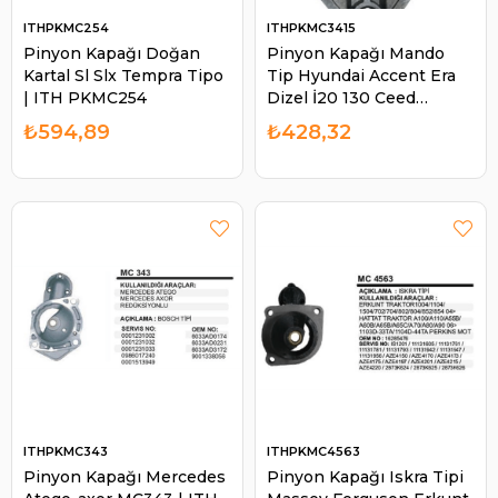
ITHPKMC254
ITHPKMC3415
Pinyon Kapağı Doğan
Pinyon Kapağı Mando
Kartal Sl Slx Tempra Tipo
Tip Hyundai Accent Era
| ITH PKMC254
Dizel İ20 130 Ceed
MC086 (Hyundai Accent
₺594,89
₺428,32
Era - İ30) | ITH PKMC3415
ITHPKMC343
ITHPKMC4563
Pinyon Kapağı Mercedes
Pinyon Kapağı Iskra Tipi