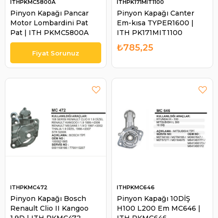
ITHPKMC5800A
ITHPK171MIT1100
Pinyon Kapağı Pancar
Pinyon Kapağı Canter
Motor Lombardini Pat
Em-kısa TYPER1600 |
Pat | ITH PKMC5800A
ITH PK171MIT1100
₺785,25
ITHPKMC472
ITHPKMC646
Pinyon Kapağı Bosch
Pinyon Kapağı 10DİŞ
Renault Clio II Kangoo
H100 L200 Em MC646 |