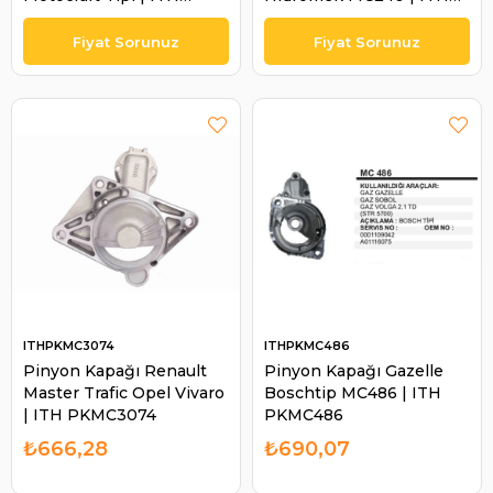
PKMC231
PKMC240
ITHPKMC3074
ITHPKMC486
Pinyon Kapağı Renault
Pinyon Kapağı Gazelle
Master Trafic Opel Vivaro
Boschtip MC486 | ITH
| ITH PKMC3074
PKMC486
₺666,28
₺690,07