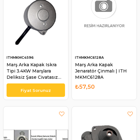
ITHMKMC4596
ITHMKMC6128A
Marş Arka Kapak Iskra
Marş Arka Kapak
Tipi 3.4KW Marşlara
Jenaratör Çinmalı | ITH
Deliksiz Şase Civatasız
MKMC6128A
MC-4552 | ITH
₺57,50
MKMC4596