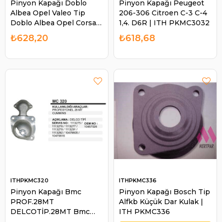
Pinyon Kapağı Doblo
Pinyon Kapağı Peugeot
Albea Opel Valeo Tip
206-306 Citroen C-3 C-4
Doblo Albea Opel Corsa
1,4. D6R | ITH PKMC3032
Combo 1.3 JTD
₺628,20
₺618,68
Güçlendırılmıs MC3162 |
ITH MC3310
ITHPKMC320
ITHPKMC336
Pinyon Kapağı Bmc
Pinyon Kapağı Bosch Tip
PROF.28MT
Alfkb Küçük Dar Kulak |
DELCOTİP.28MT Bmc
ITH PKMC336
Profesyonel 620