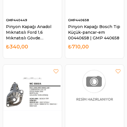
GMP440449
GMP440658
Pinyon Kapağı Anadol
Pinyon Kapağı Bosch Tip
Mıknatıslı Ford 1,6
Küçük-pancar-em
Mıknatıslı Gövde
00440658 | GMP 440658
1005821272 | GMP
₺340,00
₺710,00
440449