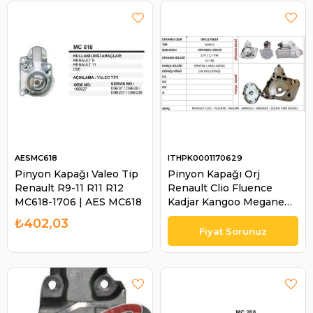
AESMC618
ITHPK0001170629
Pinyon Kapağı Valeo Tip
Pinyon Kapağı Orj
Renault R9-11 R11 R12
Renault Clio Fluence
MC618-1706 | AES MC618
Kadjar Kangoo Megane
Scenic Yeni Model | ITH
₺402,03
PK0001170629