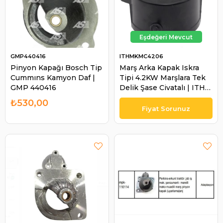
GMP440416
ITHMKMC4206
Pinyon Kapağı Bosch Tip
Marş Arka Kapak Iskra
Cummıns Kamyon Daf |
Tipi 4.2KW Marşlara Tek
GMP 440416
Delik Şase Civatalı | ITH
MKMC4206
₺530,00