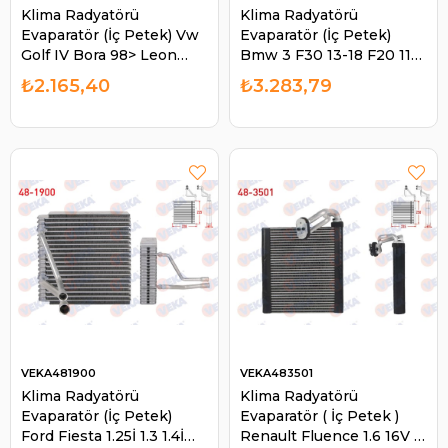
Klima Radyatörü
Klima Radyatörü
Evaparatör (İç Petek) Vw
Evaparatör (İç Petek)
Golf IV Bora 98> Leon
Bmw 3 F30 13-18 F20 11-
Toledo Skoda Octavia
19 F22 13-18 F36 13-19 |
₺2.165,40
₺3.283,79
Audi Audi | VEKA 484400
VEKA 481401
VEKA481900
VEKA483501
Klima Radyatörü
Klima Radyatörü
Evaparatör (İç Petek)
Evaparatör ( İç Petek )
Ford Fiesta 1.25İ 1.3 1.4İ
Renault Fluence 1.6 16V -