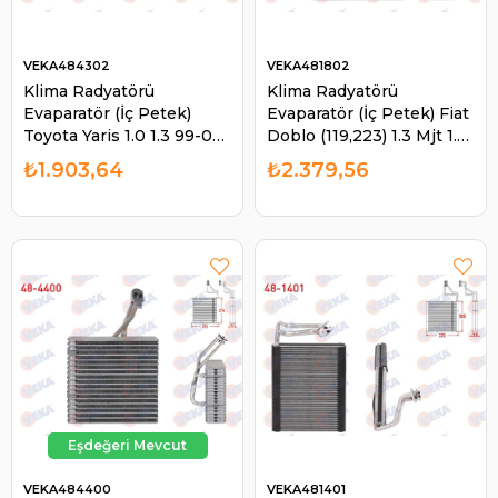
VEKA484302
VEKA481802
Klima Radyatörü
Klima Radyatörü
Evaparatör (İç Petek)
Evaparatör (İç Petek) Fiat
Toyota Yaris 1.0 1.3 99-05 |
Doblo (119,223) 1.3 Mjt 1.9
VEKA 484302
Mjt 1.4 ( Çıkış Ucunun
₺1.903,64
₺2.379,56
Birisi 15.5mm Digeri
18mm ) | VEKA 481802
VEKA484400
VEKA481401