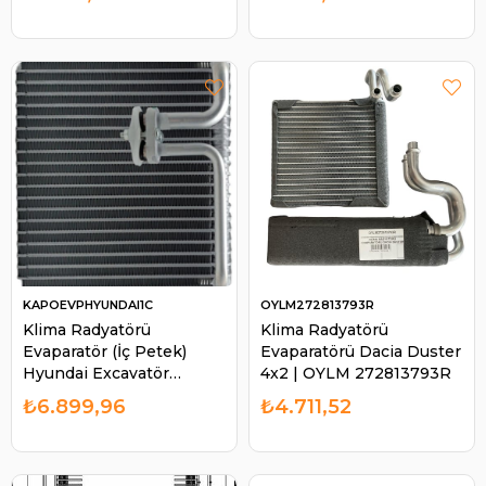
KAPOEVPHYUNDAI1C
OYLM272813793R
Klima Radyatörü
Klima Radyatörü
Evaparatör (İç Petek)
Evaparatörü Dacia Duster
Hyundai Excavatör
4x2 | OYLM 272813793R
Hidromek R140W R140LC
₺6.899,96
₺4.711,52
İş Makinası | KAPO
EVPHYUNDAI1C