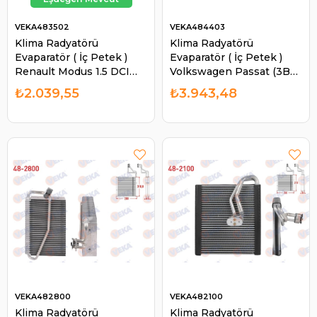
VEKA483502
VEKA484403
Klima Radyatörü
Klima Radyatörü
Evaparatör ( İç Petek )
Evaparatör ( İç Petek )
Renault Modus 1.5 DCI
Volkswagen Passat (3B2)
2004 Dacia Duster 1.5
1996-2000 / Passat
₺2.039,55
₺3.943,48
DCI 2010- Logan 1.5 DCI
Passat (3B3) | VEKA
2004-201 | VEKA 483502
484403
VEKA482800
VEKA482100
Klima Radyatörü
Klima Radyatörü