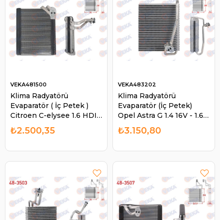
VEKA481500
VEKA483202
Klima Radyatörü
Klima Radyatörü
Evaparatör ( İç Petek )
Evaparatör (İç Petek)
Citroen C-elysee 1.6 HDI -
Opel Astra G 1.4 16V - 1.6
1.6 Vtı 2012- / Peugeot
16V 2005-2009 / Astra F
₺2.500,35
₺3.150,80
301 1.6 HDI - 1.6 Vtı 2012-
Classıc 1.4İ 1998-2002 /
| VEKA 481500
Zafır | VEKA 483202