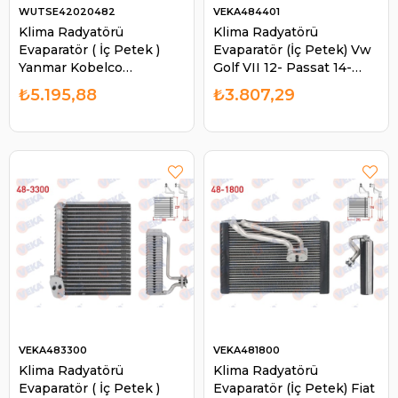
WUTSE42020482
VEKA484401
Klima Radyatörü
Klima Radyatörü
Evaparatör ( İç Petek )
Evaparatör (İç Petek) Vw
Yanmar Kobelco
Golf VII 12- Passat 14-
Excavatör | WUTSE
Tiguan Troc 16- Audi A3
₺5.195,88
₺3.807,29
42020482
12- Q2 Q3 16- Seat Leon
12- | VEKA 484401
VEKA483300
VEKA481800
Klima Radyatörü
Klima Radyatörü
Evaparatör ( İç Petek )
Evaparatör (İç Petek) Fiat