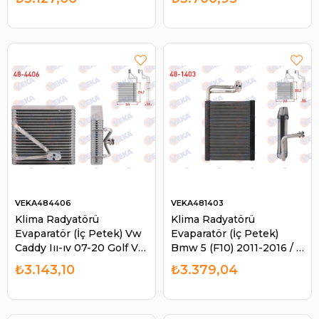
Sprinter 2006-2016 |
7L0820679 | VEKA
VEKA 484402
481300
VEKA484406
VEKA481403
Klima Radyatörü
Klima Radyatörü
Evaparatör (İç Petek) Vw
Evaparatör (İç Petek)
Caddy Iıı-ıv 07-20 Golf V-
Bmw 5 (F10) 2011-2016 / 6
vı 03-12 Jetta Iıı-ıv 06-15
(F06) 2011- 2018 / 7 (F01)
₺3.143,10
₺3.379,04
Passat 05-14 | VEKA
2008-2015 | VEKA 481403
484406