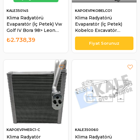
KALE350145
KAPOEVPKOBELCO1
Klima Radyatörü
Klima Radyatörü
Evaparatör (İç Petek) Vw
Evaparatör (İç Petek)
Golf IV Bora 98> Leon
Kobelco Excavatör
Toledo Skoda Octavia
Sumito Case Ih CX220
₺2.738,39
Audi Audi | KALE 350145
Caterpillar 321C İş
Makinası Ölçüler :
25X23,5X5CM | KAPO
EVPKOBELCO1
KAPOEVPMERC1-C
KALE350060
Klima Radyatör
Klima Radyatörü