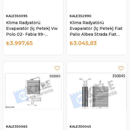
KALE350095
KALE352990
Klima Radyatörü
Klima Radyatörü
Evaparatör (İç Petek) Vw
Evaparatör (İç Petek) Fiat
Polo 02- Fabia 99-
Palio Albea Strada Fiat
Cordoba 02- Ibiza 12-
Palio | KALE 352990
₺3.997,65
₺3.045,83
Toledo IV 12- | KALE
350095
KALE350065
KALE350045