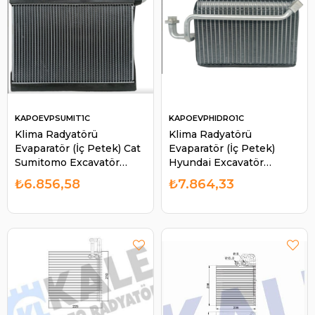
KAPOEVPSUMIT1C
KAPOEVPHIDRO1C
Klima Radyatörü
Klima Radyatörü
Evaparatör (İç Petek) Cat
Evaparatör (İç Petek)
Sumitomo Excavatör
Hyundai Excavatör
SH210F | KAPO
Hidromek İş Makinası |
₺6.856,58
₺7.864,33
EVPSUMIT1C
KAPO EVPHIDRO1C