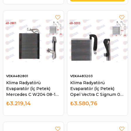
483508
VEKA482801
VEKA483203
Klima Radyatörü
Klima Radyatörü
Evaparatör (İç Petek)
Evaparatör (İç Petek)
Mercedes C W204 08-14
Opel Vectra C Signum 03-
Cls C218 11-17 E W212 09-
08 Saab 9-3 07-15 Fiat
₺3.219,14
₺3.580,76
15 Glk X204 08-15 Sl R231
Croma 05-11 Valeo 817717
12-18 | VEKA 482801
Kale 350040 | VEKA
483203