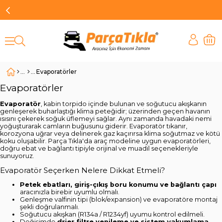
Evaporatörler
Evaporatörler
Evaporatör
, kabin torpido içinde bulunan ve soğutucu akışkanın
genleşerek buharlaştığı klima peteğidir; üzerinden geçen havanın
ısısını çekerek soğuk üflemeyi sağlar. Aynı zamanda havadaki nemi
yoğuşturarak camların buğusunu giderir. Evaporatör tıkanır,
korozyona uğrar veya delinerek gaz kaçırırsa klima soğutmaz ve kötü
koku oluşabilir. Parça Tıkla'da araç modeline uygun evaporatörleri,
doğru ebat ve bağlantı tipiyle orijinal ve muadil seçenekleriyle
sunuyoruz.
Evaporatör Seçerken Nelere Dikkat Etmeli?
Petek ebatları, giriş-çıkış boru konumu ve bağlantı çapı
aracınızla birebir uyumlu olmalı.
Genleşme valfinin tipi (blok/expansion) ve evaporatöre montaj
şekli doğrulanmalı.
Soğutucu akışkan (R134a / R1234yf) uyumu kontrol edilmeli.
Değişimde
drier filtre yenileme ve sistem vakumlama