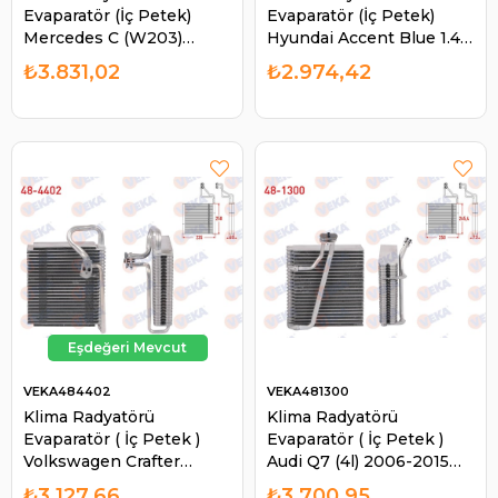
Evaparatör (İç Petek)
Evaparatör (İç Petek)
Mercedes C (W203)
Hyundai Accent Blue 1.4
2000-2007 / Clc (CL203)
Cvvt - 1.6 CRDI 2012- |
₺3.831,02
₺2.974,42
2008-2011 / Clk (C209)
VEKA 482100
2002-2009 / G | VEKA
482800
VEKA484402
VEKA481300
Klima Radyatörü
Klima Radyatörü
Evaparatör ( İç Petek )
Evaparatör ( İç Petek )
Volkswagen Crafter
Audi Q7 (4l) 2006-2015
2006-2016 / Mercedes
Vw Crafter 7H1820101A
₺3.127,66
₺3.700,95