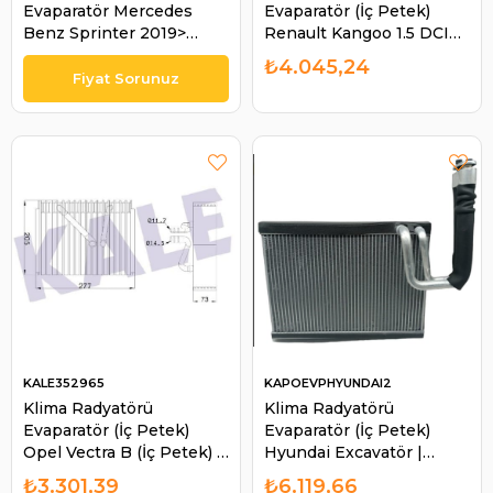
Evaparatör Mercedes
Evaparatör (İç Petek)
Benz Sprinter 2019>
Renault Kangoo 1.5 DCI
Ölçüler : 25,4 X 24,5 X 3,8
-1.6 16V 1998-2008 /
₺4.045,24
Cm | KAPO EVPMERC1-C
Kangoo 1.9 DCI 2001- /
Kangoo Express | KALE
350060
KALE352965
KAPOEVPHYUNDAI2
Klima Radyatörü
Klima Radyatörü
Evaparatör (İç Petek)
Evaparatör (İç Petek)
Opel Vectra B (İç Petek) |
Hyundai Excavatör |
KALE 352965
KAPO EVPHYUNDAI2
₺3.301,39
₺6.119,66