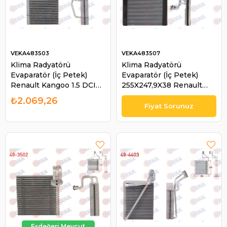
VEKA483503
VEKA483507
Klima Radyatörü
Klima Radyatörü
Evaparatör (İç Petek)
Evaparatör (İç Petek)
Renault Kangoo 1.5 DCI
255X247,9X38 Renault
-1.6 16V 1998-2008 /
Master III 2010-2019 |
₺2.069,26
Kangoo 1.9 DCI 2001- /
VEKA 483507
Kangoo Express | VEKA
483503