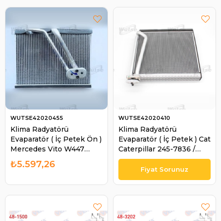
WUTSE42020455
WUTSE42020410
Klima Radyatörü
Klima Radyatörü
Evaparatör ( İç Petek Ön )
Evaparatör ( İç Petek ) Cat
Mercedes Vito W447
Caterpillar 245-7836 /
A0008304801 | WUTSE
353-5121 / 2457836 /
₺5.597,26
42020455
3535121 | WUTSE
42020410