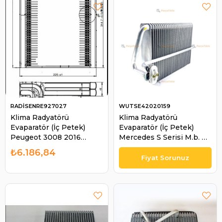
RADİSENRE927027
WUTSE42020159
Klima Radyatörü
Klima Radyatörü
Evaparatör (İç Petek)
Evaparatör (İç Petek)
Peugeot 3008 2016
Mercedes S Serisi M.b. E-
Brazed 220x316x38
class ,W220 - S280 -
₺6.186,84
1618895580 9822121780
S600* 235-306- | WUTSE
RE927027 | RADİSEN
42020159
RE927027