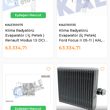
KALE350075
KALE350135
Klima Radyatörü
Klima Radyatörü
Evaparatör ( İç Petek )
Evaparatör (İç Petek)
Renault Modus 1.5 DCI
Ford Focus II 05-11 | KALE
2004 Dacia Duster 1.5
350135
₺3.334,71
₺3.334,71
DCI 2010- Logan 1.5 DCI
2004-201 | KALE 350075