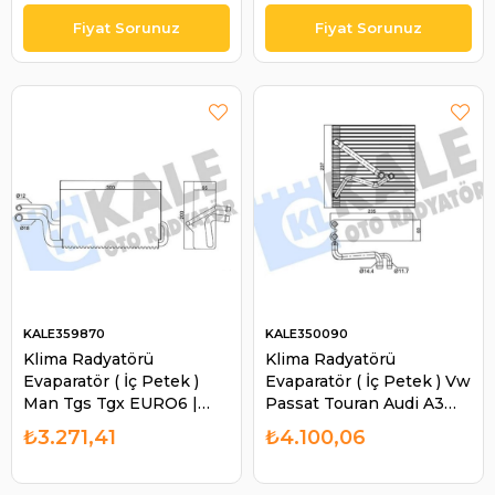
225mm 313mm 58mm |
290 Hyundai Hidromek |
KAPO EVPCASE1
KAPO EVPVOLVO1
KALE359870
KALE350090
Klima Radyatörü
Klima Radyatörü
Evaparatör ( İç Petek )
Evaparatör ( İç Petek ) Vw
Man Tgs Tgx EURO6 |
Passat Touran Audi A3
KALE 359870
Seat Leon | KALE 350090
₺3.271,41
₺4.100,06