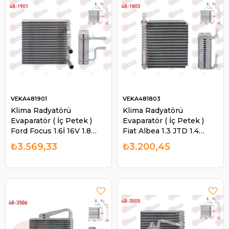
VEKA481901
VEKA481803
Klima Radyatörü
Klima Radyatörü
Evaparatör ( İç Petek )
Evaparatör ( İç Petek )
Ford Focus 1.6İ 16V 1.8
Fiat Albea 1.3 JTD 1.4
TDCI 1.8İ 16V 2.0 16V
2003-2007 Palio 1.6İ 16V
₺3.569,33
₺3.200,45
1998-2004 Transit
1.7 Td 1996-2005 | VEKA
Connect 1122802 | VEKA
481803
481901