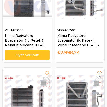
VEKA483506
VEKA483505
Klima Radyatörü
Klima Radyatörü
Evaparatör ( İç Petek )
Evaparatör (İç Petek)
Renault Megane II 1.4İ
Renault Megane I 1.4İ 16V
16V 1.5 DCI 1.9 DCI 2.0 DCI
1.6İ 16V 1.8 16V 2.0İ 96-03
₺2.998,24
2002-2008 Grand Scenic
Scenic I 1.4İ 16V 1.9 DCI
II 1.5 | VEKA 483506
99-03 | VEKA 483505