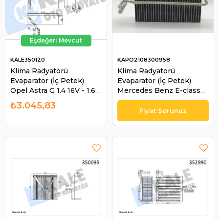
KALE350120
KAPO2108300958
Klima Radyatörü
Klima Radyatörü
Evaparatör (İç Petek)
Evaparatör (İç Petek)
Opel Astra G 1.4 16V - 1.6
Mercedes Benz E-class
16V 2005-2009 / Astra F
W210 S210 E55 | KAPO
₺3.045,83
Classıc 1.4İ 1998-2002 /
2108300958
Zafır | KALE 350120