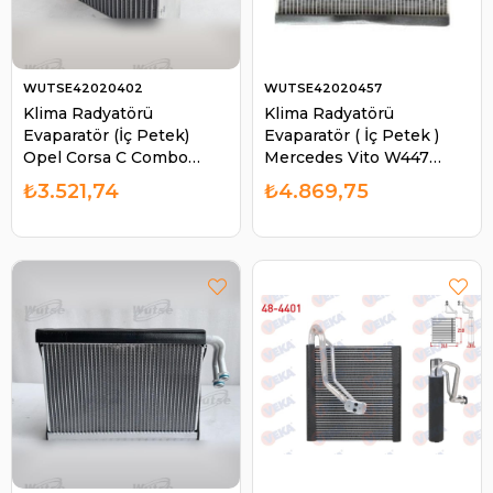
WUTSE42020402
WUTSE42020457
Klima Radyatörü
Klima Radyatörü
Evaparatör (İç Petek)
Evaparatör ( İç Petek )
Opel Corsa C Combo
Mercedes Vito W447
Chevrolet 22X20X6CM |
Viano | WUTSE 42020457
₺3.521,74
₺4.869,75
WUTSE 42020402