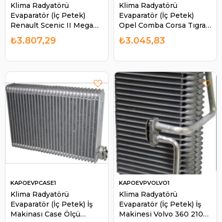
Klima Radyatörü
Klima Radyatörü
Evaparatör (İç Petek)
Evaparatör (İç Petek)
Renault Scenic II Megan |
Opel Comba Corsa Tıgra |
KALE 350065
KALE 350045
₺3.807,29
₺3.045,83
KAPOEVPCASE1
KAPOEVPVOLVO1
Klima Radyatörü
Klima Radyatörü
Evaparatör (İç Petek) İş
Evaparatör (İç Petek) İş
Makinası Case Ölçü
Makinesi Volvo 360 210