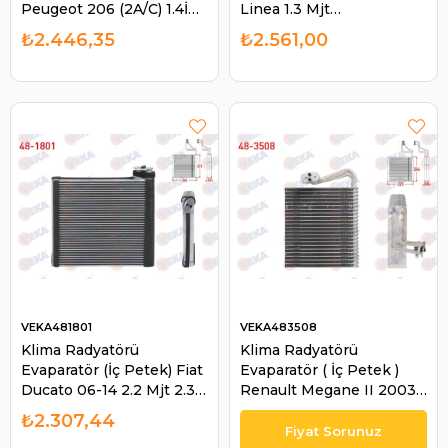
Peugeot 206 (2A/C) 1.4İ
Linea 1.3 Mjt
16V - 1.6İ 16V - 1.6 HDI
2007-/PUNTO (Grande-
₺2.446,35
₺2.561,00
1998-2006 | VEKA
evo-punto) 1.3 Mjt
483300
2012-/BRAVO II 1.6 Mjt
2006 | VEKA 481800
VEKA481801
VEKA483508
Klima Radyatörü
Klima Radyatörü
Evaparatör (İç Petek) Fiat
Evaparatör ( İç Petek )
Ducato 06-14 2.2 Mjt 2.3
Renault Megane II 2003-
Mjt 3.0 Mjt | VEKA 481801
2009 / Grand Scenic II
₺2.307,44
2004-2009 | VEKA