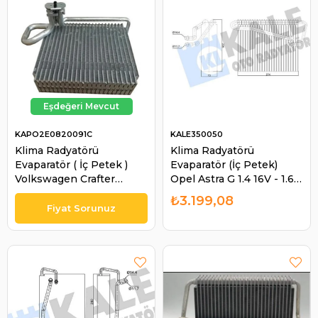
KAPO2E0820091C
KALE350050
Klima Radyatörü
Klima Radyatörü
Evaparatör ( İç Petek )
Evaparatör (İç Petek)
Volkswagen Crafter
Opel Astra G 1.4 16V - 1.6
2006-2016 / Mercedes
16V 2005-2009 / Astra F
₺3.199,08
Sprinter 2006-2016 |
Classıc 1.4İ 1998-2002 /
KAPO 2E0820091C
Zafır | KALE 350050