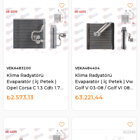
VEKA483200
VEKA484404
Klima Radyatörü
Klima Radyatörü
Evaparatör ( İç Petek )
Evaparatör ( İç Petek ) Vw
Opel Corsa C 1.3 Cdtı 1.7
Golf V 03-08 / Golf VI 08-
Cdtı - 1.4 2000-2006 /
12 / Passat 05-10 / Passat
₺2.573,13
₺3.221,44
Combo C 1.4 - 1.6 - 1.7D
10-14 / Passat CC B6 08 |
2001-20 | VEKA 483200
VEKA 484404