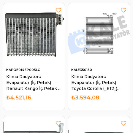
KAPOE014ZP005LC
KALE350150
Klima Radyatörü
Klima Radyatörü
Evaparatör (İç Petek)
Evaparatör (İç Petek)
Renault Kango İç Petek |
Toyota Corolla (_E12_)
KAPO E014ZP005LC
2001-2007 | KALE 350150
₺4.521,16
₺3.594,08