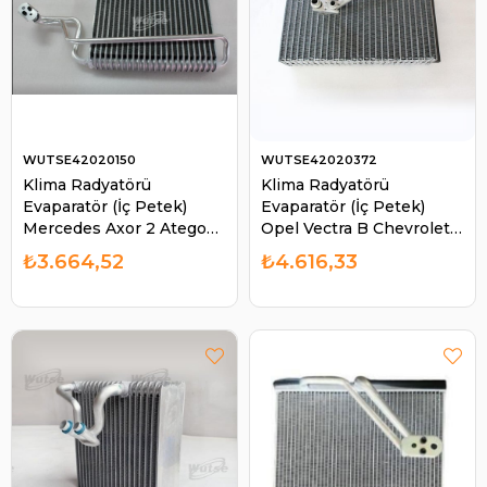
WUTSE42020150
WUTSE42020372
Klima Radyatörü
Klima Radyatörü
Evaparatör (İç Petek)
Evaparatör (İç Petek)
Mercedes Axor 2 Atego
Opel Vectra B Chevrolet
2040 2644 2533 | WUTSE
8FV351210671 42020372 |
₺3.664,52
₺4.616,33
42020150
WUTSE 42020372