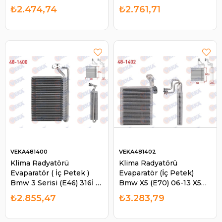
16V 1.6İ 16V 1.6 TDCI 01-
1.5 DCI 2011-2016 /
₺2.474,74
₺2.761,71
08 Fusion 1.4 TDCI 1.6 02-
Megane III 1.6 16V - 1.5
10 | VEKA 481900
DCI 2011-. | VEKA 483501
VEKA481400
VEKA481402
Klima Radyatörü
Klima Radyatörü
Evaparatör ( İç Petek )
Evaparatör (İç Petek)
Bmw 3 Serisi (E46) 316İ -
Bmw X5 (E70) 06-13 X5
320D - 330D - 330 Xd
(F15) 13-18 X6 (E71) 09-14 /
₺2.855,47
₺3.283,79
1998-2005 / X3 (E83) 3.0
X6 (E71) 09-14 X6 (F16) 14-
D - 2.0 | VEKA 481400
19 | VEKA 481402