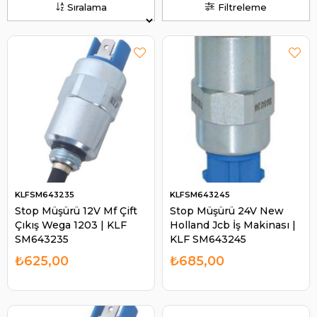
Sıralama
Filtreleme
KLFSM643235
KLFSM643245
Stop Müşürü 12V Mf Çift
Stop Müşürü 24V New
Çıkış Wega 1203 | KLF
Holland Jcb İş Makinası |
SM643235
KLF SM643245
₺625,00
₺685,00