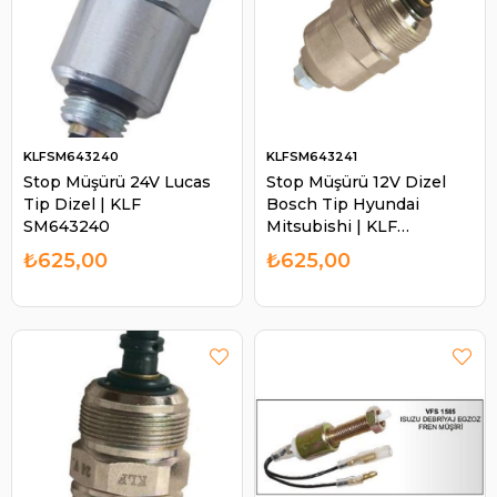
KLFSM643240
KLFSM643241
Stop Müşürü 24V Lucas
Stop Müşürü 12V Dizel
Tip Dizel | KLF
Bosch Tip Hyundai
SM643240
Mitsubishi | KLF
SM643241
₺625,00
₺625,00