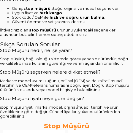
Geniş
stop müşürü
stoğu; orijinal ve muadil seçenekler.
Uygun fiyat ve
hızlı kargo
.
Stok kodu / OEM ile
hızlı ve doğru ürün bulma
.
Güvenli ödeme ve satış sonrası destek.
İhtiyacınız olan
stop müşürü
ürününü yukarıdaki seçenekler
arasından bulabilir, hemen sipariş edebilirsiniz.
Sıkça Sorulan Sorular
Stop Müşürü nedir, ne işe yarar?
Stop Müşürü, bağlı olduğu sistemde görev yapan bir üründür; doğru
ve kaliteli olması kullanım güvenliği ve verim açısından önemlidir.
Stop Müşürü seçerken nelere dikkat etmeli?
Marka ve model uyumluluğunu, orijinal (OEM) ya da kaliteli muadil
tercihini ve OEM/referans numarasını doğrulayın. Doğru stop müşürü
ürününü stok kodu veya model bilgisiyle bulabilirsiniz.
Stop Müşürü fiyatı neye göre değişir?
stop müşürü fiyatı; marka, model, orijinal/muadil tercihi ve ürün
özelliklerine göre değişir. Güncel fiyatları yukarıdaki ürünlerden
görebilirsiniz.
Stop Müşürü