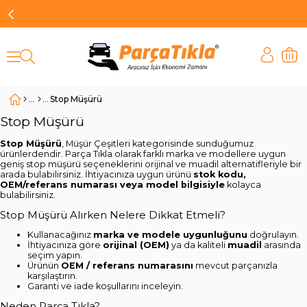
Stop Müşürü
Stop Müşürü
Stop Müşürü
, Müşür Çeşitleri kategorisinde sunduğumuz
ürünlerdendir. Parça Tıkla olarak farklı marka ve modellere uygun
geniş stop müşürü seçeneklerini orijinal ve muadil alternatifleriyle bir
arada bulabilirsiniz. İhtiyacınıza uygun ürünü
stok kodu,
OEM/referans numarası veya model bilgisiyle
kolayca
bulabilirsiniz.
Stop Müşürü Alırken Nelere Dikkat Etmeli?
Kullanacağınız
marka ve modele uygunluğunu
doğrulayın.
İhtiyacınıza göre
orijinal (OEM)
ya da kaliteli
muadil
arasında
seçim yapın.
Ürünün
OEM / referans numarasını
mevcut parçanızla
karşılaştırın.
Garanti ve iade koşullarını inceleyin.
Neden Parça Tıkla?