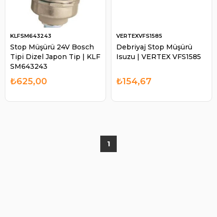
KLFSM643243
VERTEXVFS1585
Stop Müşürü 24V Bosch
Debriyaj Stop Müşürü
Tipi Dizel Japon Tip | KLF
Isuzu | VERTEX VFS1585
SM643243
₺625,00
₺154,67
1