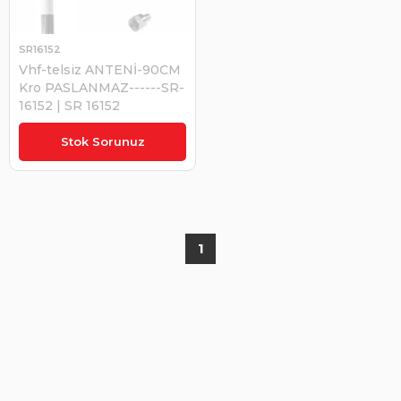
SR16152
Vhf-telsiz ANTENİ-90CM
Kro PASLANMAZ------SR-
16152 | SR 16152
₺7.141,47
Stok Sorunuz
1