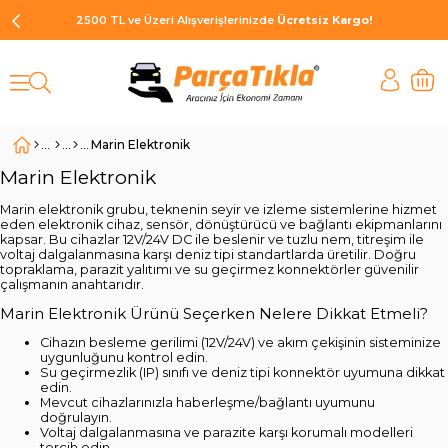
2500 TL ve Üzeri Alışverişlerinizde
Ücretsiz Kargo!
Marin Elektronik
Marin Elektronik
Marin elektronik grubu, teknenin seyir ve izleme sistemlerine hizmet
eden elektronik cihaz, sensör, dönüştürücü ve bağlantı ekipmanlarını
kapsar. Bu cihazlar 12V/24V DC ile beslenir ve tuzlu nem, titreşim ile
voltaj dalgalanmasına karşı deniz tipi standartlarda üretilir. Doğru
topraklama, parazit yalıtımı ve su geçirmez konnektörler güvenilir
çalışmanın anahtarıdır.
Marin Elektronik Ürünü Seçerken Nelere Dikkat Etmeli?
Cihazın besleme gerilimi (12V/24V) ve akım çekişinin sisteminize
uygunluğunu kontrol edin.
Su geçirmezlik (IP) sınıfı ve deniz tipi konnektör uyumuna dikkat
edin.
Mevcut cihazlarınızla haberleşme/bağlantı uyumunu
doğrulayın.
Voltaj dalgalanmasına ve parazite karşı korumalı modelleri
tercih edin.