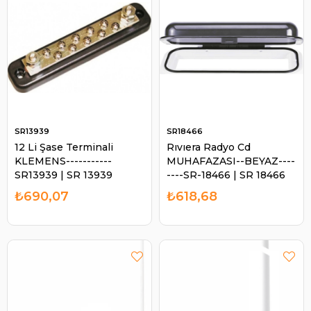
SR13939
SR18466
12 Li Şase Terminali
Rıvıera Radyo Cd
KLEMENS-----------
MUHAFAZASI--BEYAZ----
SR13939 | SR 13939
----SR-18466 | SR 18466
₺690,07
₺618,68