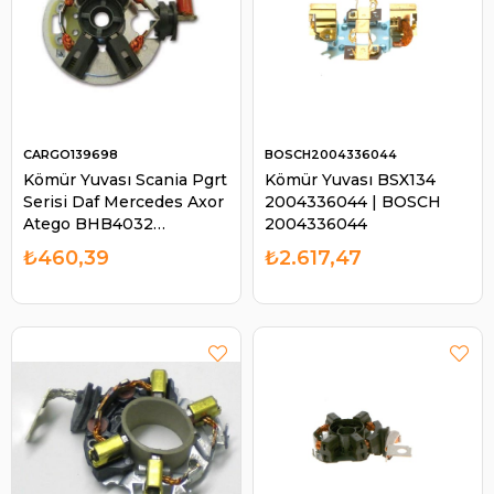
CARGO139698
BOSCH2004336044
Kömür Yuvası Scania Pgrt
Kömür Yuvası BSX134
Serisi Daf Mercedes Axor
2004336044 | BOSCH
Atego BHB4032
2004336044
6033AD4194 Mercedes
₺460,39
₺2.617,47
Actros Man Tga Daf Xf Cf
Scania Pr Deutz | CARGO
139698