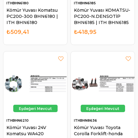
ITHBHN6180
ITHBHN6185
Kömür Yuvası Komatsu
Kömür Yuvası KOMATSU-
PC200-300 BHN6180 |
PC200-N.DENSOTİP
ITH BHN6180
BHN6185 | ITH BHN6185
₺509,41
₺418,95
ITHBHN6210
ITHBHN8636
Kömür Yuvası 24V
Kömür Yuvası Toyota
Komatsu WA420
Corolla Forklift-honda