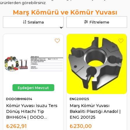
ürünlerden görebilirsiniz.
Marş Kömürü ve Kömür Yuvası
Sıralama
Filtreleme
DODOBHH6014
ENG200125
Kömür Yuvası Isuzu Ters
Marş Kömür Yuvası
Dönüş Hitachi Tip
Bakaliti Plastiği Anadol |
BHH6014 | DODO
ENG 200125
BHH6014
₺262,91
₺230,00