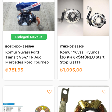
BOSCH1004336598
ITHKMDE16950K
Kömür Yuvası Ford
Kömür Yuvası Hyundai
Transit V347 11- Audi
İ30 Kia 6KÖMÜRLÜ Start
Mercedes Ford Tourneo
Stoplu | ITH
Transit Ducato Jest |
KMDE16950K
₺781,95
₺1.095,00
BOSCH 1004336598