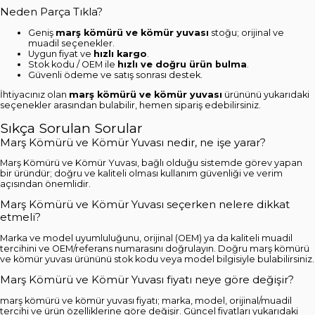
Neden Parça Tıkla?
Geniş
marş kömürü ve kömür yuvası
stoğu; orijinal ve
muadil seçenekler.
Uygun fiyat ve
hızlı kargo
.
Stok kodu / OEM ile
hızlı ve doğru ürün bulma
.
Güvenli ödeme ve satış sonrası destek.
İhtiyacınız olan
marş kömürü ve kömür yuvası
ürününü yukarıdaki
seçenekler arasından bulabilir, hemen sipariş edebilirsiniz.
Sıkça Sorulan Sorular
Marş Kömürü ve Kömür Yuvası nedir, ne işe yarar?
Marş Kömürü ve Kömür Yuvası, bağlı olduğu sistemde görev yapan
bir üründür; doğru ve kaliteli olması kullanım güvenliği ve verim
açısından önemlidir.
Marş Kömürü ve Kömür Yuvası seçerken nelere dikkat
etmeli?
Marka ve model uyumluluğunu, orijinal (OEM) ya da kaliteli muadil
tercihini ve OEM/referans numarasını doğrulayın. Doğru marş kömürü
ve kömür yuvası ürününü stok kodu veya model bilgisiyle bulabilirsiniz.
Marş Kömürü ve Kömür Yuvası fiyatı neye göre değişir?
marş kömürü ve kömür yuvası fiyatı; marka, model, orijinal/muadil
tercihi ve ürün özelliklerine göre değişir. Güncel fiyatları yukarıdaki