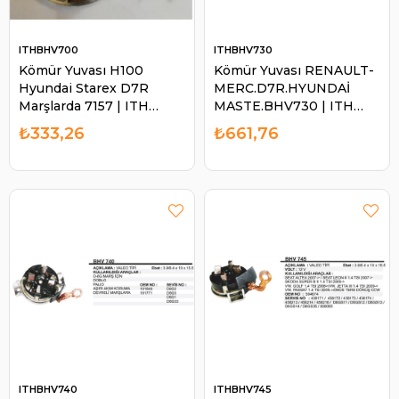
ITHBHV700
ITHBHV730
Kömür Yuvası H100
Kömür Yuvası RENAULT-
Hyundai Starex D7R
MERC.D7R.HYUNDAİ
Marşlarda 7157 | ITH
MASTE.BHV730 | ITH
BHV700
BHV730
₺333,26
₺661,76
ITHBHV740
ITHBHV745