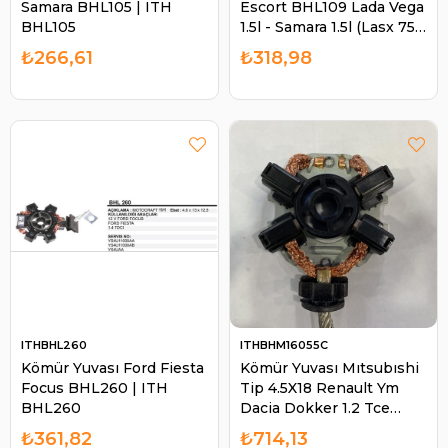
Samara BHL105 | ITH
Escort BHL109 Lada Vega
BHL105
1.5l - Samara 1.5l (Lasx 75)
(6.8 X 13.8 X 9.4) | ITH
₺266,61
₺318,98
BHL109
ITHBHL260
ITHBHM16055C
Kömür Yuvası Ford Fiesta
Kömür Yuvası Mıtsubıshi
Focus BHL260 | ITH
Tip 4.5X18 Renault Ym
BHL260
Dacia Dokker 1.2 Tce
2012- H5F4 Start-stop
₺361,82
₺714,13