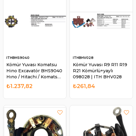
ITHBHS9040
ITHBHV028
Kömür Yuvası Komatsu
Kömür Yuvası R9 R11 R19
Hino Excavatör BHS9040
R21 Kömürlü+yaylı
Hıno / Hitachi / Komatsu /
098028 | ITH BHV028
Nıssan (10x28x21) | ITH
₺1.237,82
₺261,84
BHS9040