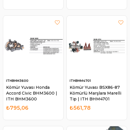
Turbo / Dacia Duster 1.2
Tce 2013- | ITH
BHM16055C
ITHBHM3600
ITHBHM4701
Kömür Yuvası Honda
Kömür Yuvası BSX86-87
Accord Civic BHM3600 |
Kömürlü Marşlara Marelli
ITH BHM3600
Tip | ITH BHM4701
₺795,06
₺561,78