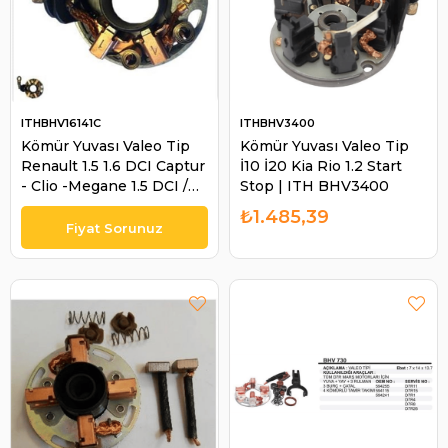
ITHBHV16141C
ITHBHV3400
Kömür Yuvası Valeo Tip
Kömür Yuvası Valeo Tip
Renault 1.5 1.6 DCI Captur
İ10 İ20 Kia Rio 1.2 Start
- Clio -Megane 1.5 DCI /
Stop | ITH BHV3400
Dacia Duster - Logan -
₺1.485,39
Dokker 1.5 DCI | ITH
BHV16141C