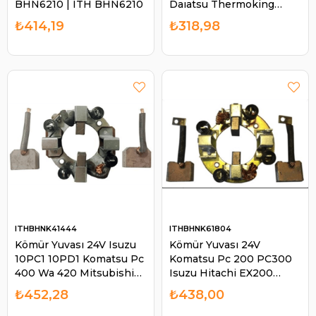
BHN6210 | ITH BHN6210
Daıatsu Thermoking
BHN8636 | ITH BHN8636
₺414,19
₺318,98
ITHBHNK41444
ITHBHNK61804
Kömür Yuvası 24V Isuzu
Kömür Yuvası 24V
10PC1 10PD1 Komatsu Pc
Komatsu Pc 200 PC300
400 Wa 420 Mitsubishi
Isuzu Hitachi EX200
S12A S12R UMM3057 9 X
EX200LC Excavator Jcb
₺452,28
₺438,00
30 X 23 | ITH BHNK41444
JS220 John Deere | ITH
BHNK61804