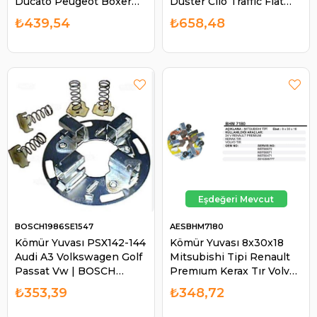
Ducato Peugeot Boxer
Duster Clio Traffıc Fiat
Jumper (7.5X18X17)
Doblo 333967 | BOSCH
₺439,54
₺658,48
(BO1511) | CARGO 134661
1004336667
BOSCH1986SE1547
AESBHM7180
Kömür Yuvası PSX142-144
Kömür Yuvası 8x30x18
Audi A3 Volkswagen Golf
Mitsubishi Tipi Renault
Passat Vw | BOSCH
Premıum Kerax Tır Volvo
1986SE1547
Tır Ford Cargo BHM7180 |
₺353,39
₺348,72
AES BHM7180