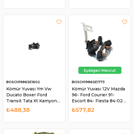
BOSCH1986SE1602
BOSCH1986SE1773
Kömür Yuvası Ym Vw
Kömür Yuvası 12V Mazda
Ducato Boxer Ford
96- Ford Courier 91-
Transit Tata Xt Kamyonet
Escort 84- Fiesta 84-02
1004336653 | BOSCH
Orion 84-93 | BOSCH
₺488,38
₺577,82
1986SE1602
1986SE1773