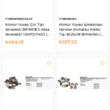
ITHBHN13NPD11403
ITHBHN6160
Kömür Yuvası Çin Tipi
Kömür Yuvası İşmakinası
Jenaratör 8X19X18.3 Aksa
Yanmar Komatsu Nikko
Jeneratör 13NPD11403 |
Tip. 8x25x18 BHN6160 |
ITH BHN13NPD11403
ITH BHN6160
₺464,18
₺557,02