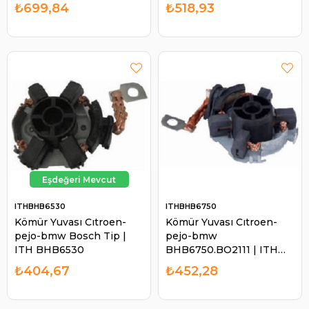
BHB4030
Johndeere Valtra
₺699,84
₺518,93
BHB60954034 | ITH
BHB4034
ITHBHB6530
ITHBHB6750
Kömür Yuvası Cıtroen-
Kömür Yuvası Cıtroen-
pejo-bmw Bosch Tip |
pejo-bmw
ITH BHB6530
BHB6750.BO2111 | ITH
BHB6750
₺404,67
₺452,28