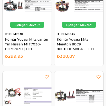
ITHBHM7030
ITHBHM8045
Kömür Yuvası Mits.canter
Kömür Yuvası Mıts
Ym Nissan MIT7030-
Maraton 80C9
BHM7030 | ITH
80C11.BHM8045 | ITH
BHM7030
BHM8045
₺299,93
₺380,87