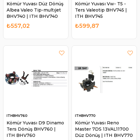
Kömür Yuvası Düz Dönüş
Kömür Yuvası Vw- T5 -
Albea Valeo Tip-multıjet
Ters Valeotip BHV745 |
BHV740 | ITH BHV740
ITH BHV745
₺557,02
₺599,87
ITHBHV760
ITHBHV770
Kömür Yuvası D9 Dinamo
Kömür Yuvası Reno
Ters Dönüş BHV760 |
Master 7DS 13VAL11700
ITH BHV760
Düz Dönüş | ITH BHV770