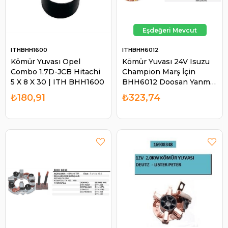
ITHBHH1600
ITHBHH6012
Kömür Yuvası Opel
Kömür Yuvası 24V Isuzu
Combo 1,7D-JCB Hitachi
Champion Marş İçin
5 X 8 X 30 | ITH BHH1600
BHH6012 Doosan Yanmar
Doasan Solar Yanmar
₺180,91
₺323,74
Thermoking | ITH
BHH6012