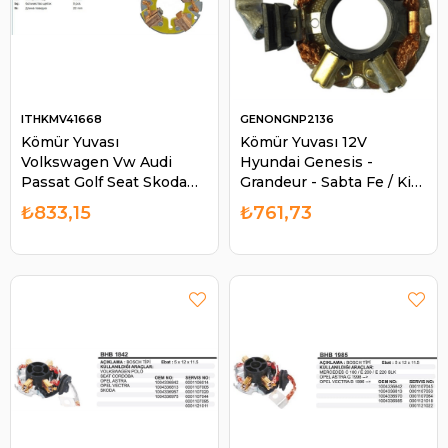
ITHKMV41668
GENONGNP2136
Kömür Yuvası
Kömür Yuvası 12V
Volkswagen Vw Audi
Hyundai Genesis -
Passat Golf Seat Skoda
Grandeur - Sabta Fe / Kia
Volvo 8 Kömürlü | ITH
Sorento - Opırus SPARK-
₺833,15
₺761,73
KMV41668
D21364 GENON-
GNP2136 | GENON
GNP2136