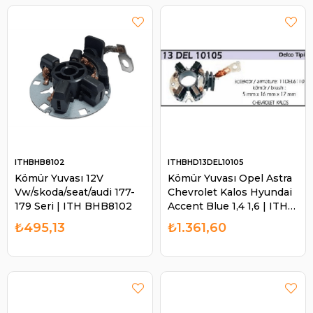
ITHBHB8102
ITHBHD13DEL10105
Kömür Yuvası 12V
Kömür Yuvası Opel Astra
Vw/skoda/seat/audi 177-
Chevrolet Kalos Hyundai
179 Seri | ITH BHB8102
Accent Blue 1,4 1,6 | ITH
BHD13DEL10105
₺495,13
₺1.361,60