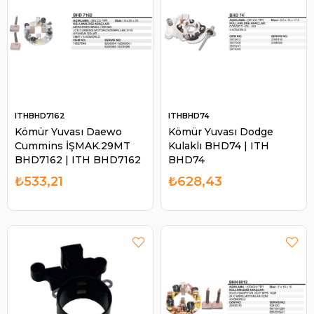
ITHBHD7162
ITHBHD74
Kömür Yuvası Daewo
Kömür Yuvası Dodge
Cummins İŞMAK.29MT
Kulaklı BHD74 | ITH
BHD7162 | ITH BHD7162
BHD74
₺533,21
₺628,43