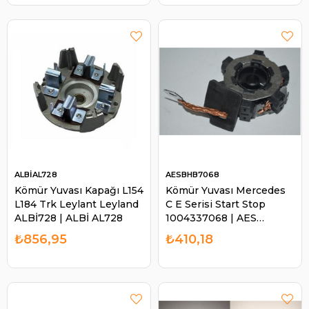
ALBİAL728
AESBHB7068
Kömür Yuvası Kapağı L154
Kömür Yuvası Mercedes
L184 Trk Leylant Leyland
C E Serisi Start Stop
ALBİ728 | ALBİ AL728
1004337068 | AES
BHB7068
₺856,95
₺410,18