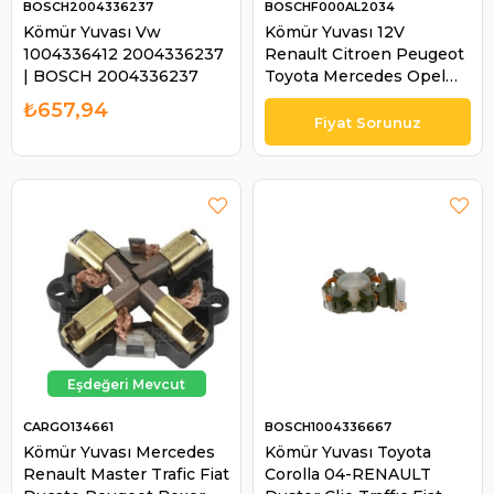
BOSCH2004336237
BOSCHF000AL2034
Kömür Yuvası Vw
Kömür Yuvası 12V
1004336412 2004336237
Renault Citroen Peugeot
| BOSCH 2004336237
Toyota Mercedes Opel
Volswagen | BOSCH
₺657,94
F000AL2034
CARGO134661
BOSCH1004336667
Kömür Yuvası Mercedes
Kömür Yuvası Toyota
Renault Master Trafic Fiat
Corolla 04-RENAULT