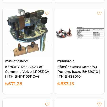
ITHBHP1105RCV4
ITHBHS9010
Kömür Yuvası 24V Cat
Kömür Yuvası Komatsu
Cummıns Volvo M105RCV
Perkins Isuzu BHS9010 |
| ITH BHP1105RCV4
ITH BHS9010
₺671,28
₺833,15