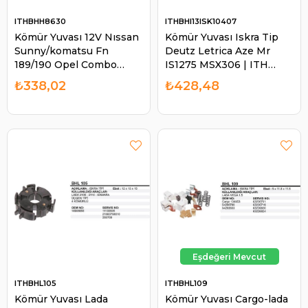
ITHBHH8630
ITHBHI13ISK10407
Kömür Yuvası 12V Nıssan
Kömür Yuvası Iskra Tip
Sunny/komatsu Fn
Deutz Letrica Aze Mr
189/190 Opel Combo
IS1275 MSX306 | ITH
Yanmar Marin Isuzu | ITH
BHI13ISK10407
₺338,02
₺428,48
BHH8630
ITHBHL105
ITHBHL109
Kömür Yuvası Lada
Kömür Yuvası Cargo-lada