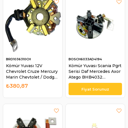
BRD1036310CH
BOSCH6033AD4194
Kömür Yuvası 12V
Kömür Yuvası Scania Pgrt
Chevrolet Cruze Mercury
Serisi Daf Mercedes Axor
Marin Chevtolet / Dodge /
Atego BHB4032
Mercurymarın Volvo
6033AD4194 Mercedes
₺380,87
Penta (Pg 260l Serisi) |
Actros Man Tga Daf Xf Cf
BRD 1036310CH
Scania Pr Deutz | BOSCH
6033AD4194