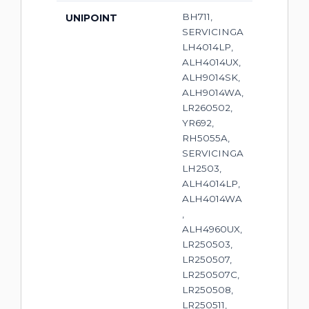
BH711,
UNIPOINT
SERVICINGA
LH4014LP,
ALH4014UX,
ALH9014SK,
ALH9014WA,
LR260502,
YR692,
RH5055A,
SERVICINGA
LH2503,
ALH4014LP,
ALH4014WA
,
ALH4960UX,
LR250503,
LR250507,
LR250507C,
LR250508,
LR250511,