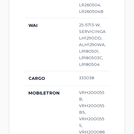
LR260504,
LR260504B
25-5713-W,
WAI
SERVICINGA
LH1290DD,
ALH1290WA,
LR180501,
LR180503C,
LR180504
333038
CARGO
VRH200055
MOBILETRON
B,
VRH200055
BS,
VRH200055
S,
VRH200086