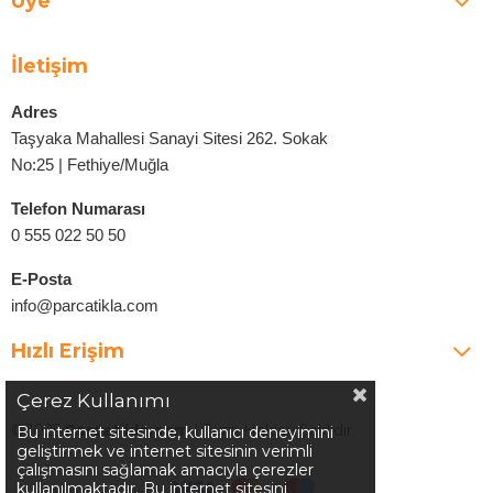
Üye
İletişim
Adres
Taşyaka Mahallesi Sanayi Sitesi 262. Sokak
No:25 | Fethiye/Muğla
Telefon Numarası
0 555 022 50 50
E-Posta
info@parcatikla.com
Hızlı Erişim
Çerez Kullanımı
©2025
Parcatikla.com
| Tüm Hakları Saklıdır.
Bu internet sitesinde, kullanıcı deneyimini
geliştirmek ve internet sitesinin verimli
çalışmasını sağlamak amacıyla çerezler
kullanılmaktadır. Bu internet sitesini