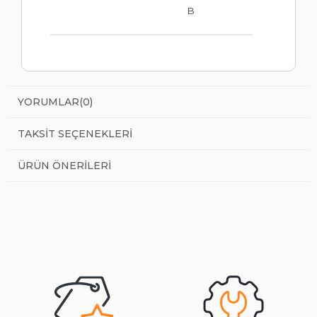
B
YORUMLAR
(0)
TAKSIT SEÇENEKLERI
ÜRÜN ÖNERILERI