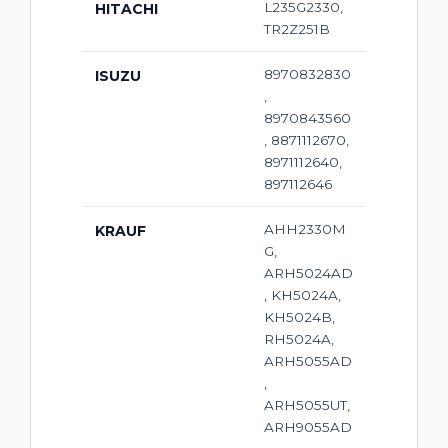
L235G2330,
HITACHI
TR2Z251B
8970832830
ISUZU
,
8970843560
, 8871112670,
8971112640,
897112646
AHH2330M
KRAUF
G,
ARH5024AD
, KH5024A,
KH5024B,
RH5024A,
ARH5055AD
,
ARH5055UT,
ARH9055AD