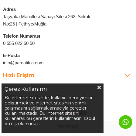
Adres
Taşyaka Mahallesi Sanayi Sitesi 262. Sokak
No:25 | Fethiye/Muğla
Telefon Numarası
0 555 022 50 50
E-Posta
info@parcatikla.com
Hızlı Erişim
Çerez Kullanımı
©2025
Parcatikla.com
| Tüm Hakları Saklıdır.
Bu internet sitesinde, kullanıcı deneyimini
geliştirmek ve internet sitesinin verimli
çalışmasını sağlamak amacıyla çerezler
kullanılmaktadır. Bu internet sitesini
kullanarak bu çerezlerin kullanılmasını kabul
etmiş olursunuz.