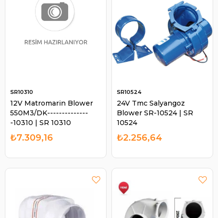
SR10310
SR10524
12V Matromarin Blower
24V Tmc Salyangoz
550M3/DK--------------
Blower SR-10524 | SR
-10310 | SR 10310
10524
₺7.309,16
₺2.256,64