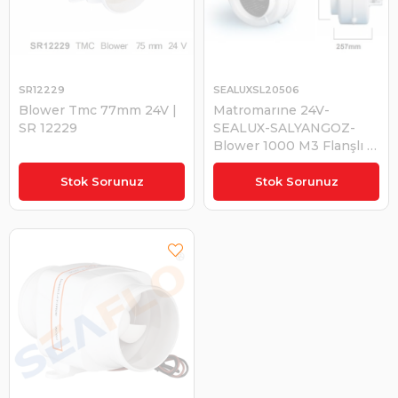
SR12229
SEALUXSL20506
Blower Tmc 77mm 24V |
Matromarıne 24V-
SR 12229
SEALUX-SALYANGOZ-
Blower 1000 M3 Flanşlı |
SEALUX SL20506
₺1.523,47
₺10.535,73
Stok Sorunuz
Stok Sorunuz