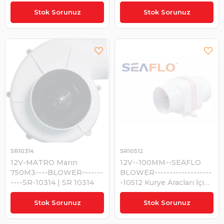
₺1.285,43
₺1.452,06
Stok Sorunuz
Stok Sorunuz
SR10314
SR10512
12V-MATRO Marin
12V--100MM--SEAFLO
750M3----BLOWER-------
BLOWER-------------------
----SR-10314 | SR 10314
-10512 Kurye Aracları İçin |
SR 10512
₺8.691,98
₺1.799,60
Stok Sorunuz
Stok Sorunuz