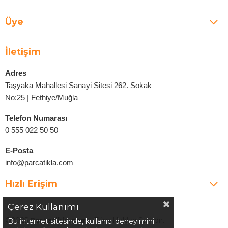
Üye
İletişim
Adres
Taşyaka Mahallesi Sanayi Sitesi 262. Sokak
No:25 | Fethiye/Muğla
Telefon Numarası
0 555 022 50 50
E-Posta
info@parcatikla.com
Hızlı Erişim
Çerez Kullanımı
©2025
Parcatikla.com
| Tüm Hakları Saklıdır.
Bu internet sitesinde, kullanıcı deneyimini