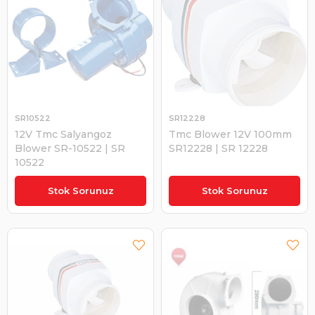
SR10522
SR12228
12V Tmc Salyangoz
Tmc Blower 12V 100mm
Blower SR-10522 | SR
SR12228 | SR 12228
10522
₺2.118,58
₺2.336,63
Stok Sorunuz
Stok Sorunuz