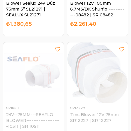
Blower Sealux 24V Düz
Blower 12V 100mm
75mm 3’’ SL21271 |
6,7M3/DK Shurflo ---------
SEALUX SL21271
---08482 | SR 08482
₺1.380,65
₺2.261,40
SR10511
SR12227
24V--75MM---SEAFLO
Tmc Blower 12V 75mm
BLOWER-------------------
SR12227 | SR 12227
-10511 | SR 10511