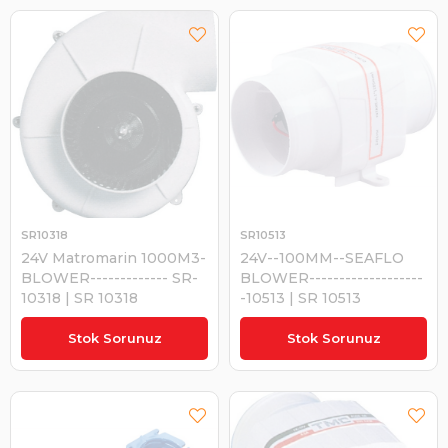
SR10318
SR10513
24V Matromarin 1000M3-
24V--100MM--SEAFLO
BLOWER------------- SR-
BLOWER-------------------
10318 | SR 10318
-10513 | SR 10513
₺11.391,76
₺1.799,60
Stok Sorunuz
Stok Sorunuz