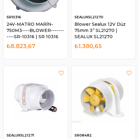
SR10316
SEALUXSL21270
24V-MATRO MARİN-
Blower Sealux 12V Düz
750M3----BLOWER-------
75mm 3’’ SL21270 |
----SR-10316 | SR 10316
SEALUX SL21270
₺8.823,67
₺1.380,65
SEALUXSL21271
SR08482