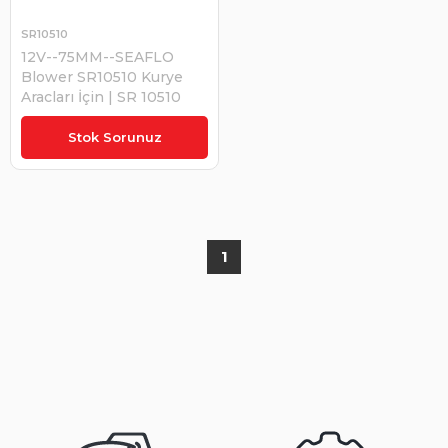
SR10510
12V--75MM--SEAFLO
Blower SR10510 Kurye
Aracları İçin | SR 10510
₺1.285,43
Stok Sorunuz
1