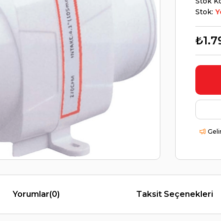
Stok K
Stok:
Y
₺1.7
Geli
Yorumlar
(0)
Taksit Seçenekleri