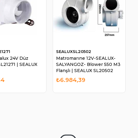
21271
SEALUXSL20502
alux 24V Düz
Matromarıne 12V-SEALUX-
SL21271 | SEALUX
SALYANGOZ- Blower 550 M3
Flanşlı | SEALUX SL20502
64
₺6.984,39