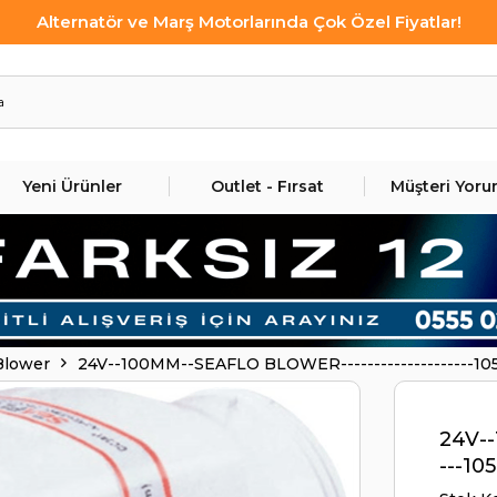
Alternatör ve Marş Motorlarında Çok Özel Fiyatlar!
Yeni Ürünler
Outlet - Fırsat
Müşteri Yoru
Blower
24V--100MM--SEAFLO BLOWER--------------------105
24V--
---105