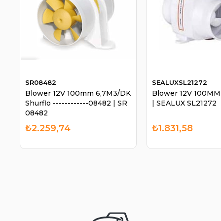
SR08482
SEALUXSL21272
Blower 12V 100mm 6,7M3/DK
Blower 12V 100MM
Shurflo ------------08482 | SR
| SEALUX SL21272
08482
₺2.259,74
₺1.831,58