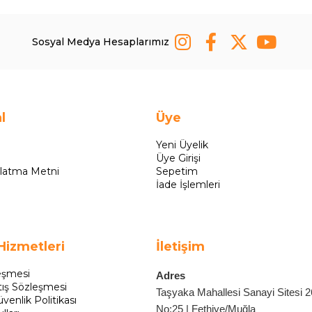
Sosyal Medya Hesaplarımız
l
Üye
Yeni Üyelik
Üye Girişi
latma Metni
Sepetim
İade İşlemleri
Hizmetleri
İletişim
eşmesi
Adres
tış Sözleşmesi
Taşyaka Mahallesi Sanayi Sitesi 
üvenlik Politikası
No:25 | Fethiye/Muğla