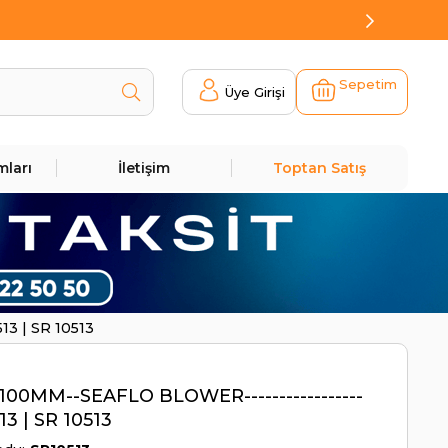
Sepetim
Üye Girişi
mları
İletişim
Toptan Satış
13 | SR 10513
100MM--SEAFLO BLOWER-----------------
13 | SR 10513