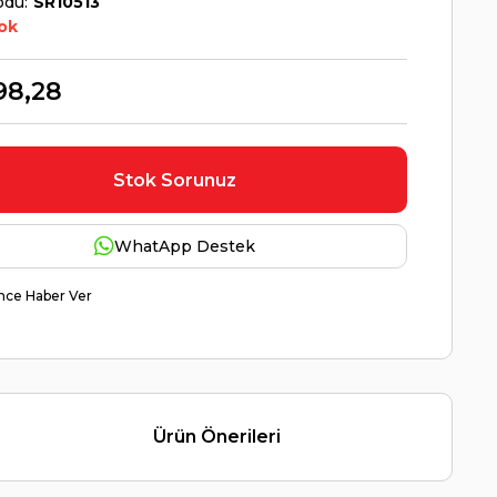
odu
SR10513
ok
98,28
Stok Sorunuz
WhatApp Destek
nce Haber Ver
Ürün Önerileri