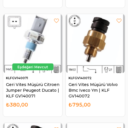
KLFGV140071
KLFGV140072
Geri Vites Müşürü Citroen
Geri Vites Müşürü Volvo
Jumper Peugeot Ducato |
Bmc Iveco Ym | KLF
KLF GV140071
GV140072
₺380,00
₺795,00