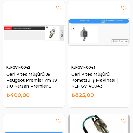
KLFGV140042
KLFGV140043
Geri Vites Müşürü J9
Geri Vites Müşürü
Peugeot Premier Ym J9
Komatsu İş Makinası |
J10 Karsan Premier
KLF GV140043
Peugeot Premier
₺400,00
₺825,00
GV140042 | KLF
GV140042