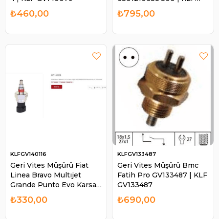
GV140075
₺460,00
₺795,00
KLFGV140116
KLFGV133487
Geri Vites Müşürü Fiat
Geri Vites Müşürü Bmc
Linea Bravo Multıjet
Fatih Pro GV133487 | KLF
Grande Punto Evo Karsan
GV133487
Jest J10 | KLF GV140116
₺330,00
₺690,00