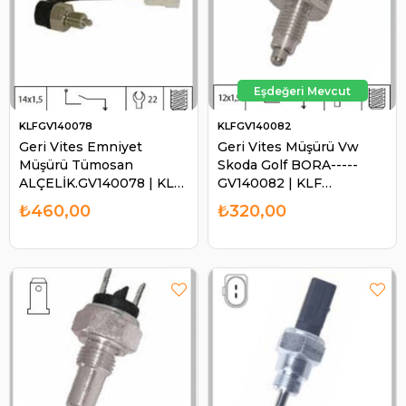
KLFGV140078
KLFGV140082
Geri Vites Emniyet
Geri Vites Müşürü Vw
Müşürü Tümosan
Skoda Golf BORA-----
ALÇELİK.GV140078 | KLF
GV140082 | KLF
GV140078
GV140082
₺460,00
₺320,00