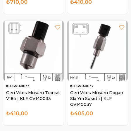
₺710,00
₺410,00
KLFGV140033
KLFGV140037
Geri Vites Müşürü Transit
Geri Vites Müşürü Dogan
V184 | KLF GV140033
Slx Ym Soketli | KLF
GV140037
₺410,00
₺405,00