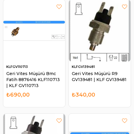
KLFGV110713
KLFGV139481
Geri Vites Müşürü Bmc
Geri Vites Müşürü R9
Fatih 8876416 KLF110713
GV139481 | KLF GV139481
| KLF GV110713
₺690,00
₺340,00