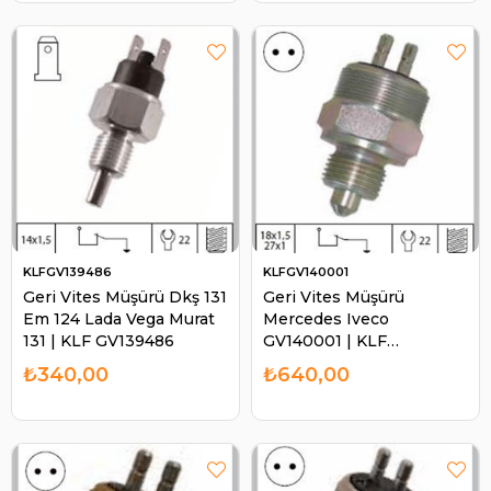
KLFGV139486
KLFGV140001
Geri Vites Müşürü Dkş 131
Geri Vites Müşürü
Em 124 Lada Vega Murat
Mercedes Iveco
131 | KLF GV139486
GV140001 | KLF
GV140001
₺340,00
₺640,00