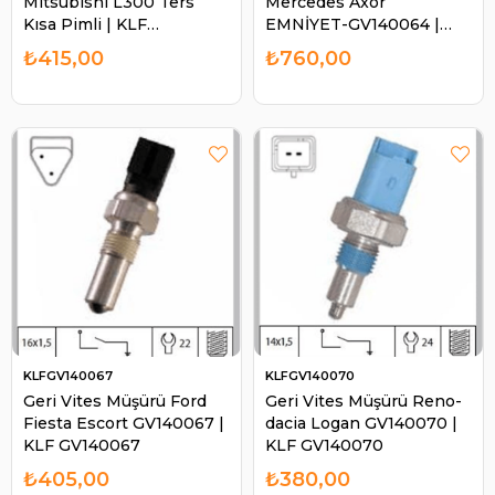
Mitsubishi L300 Ters
Mercedes Axor
Kısa Pimli | KLF
EMNİYET-GV140064 |
GV140063
KLF GV140064
₺415,00
₺760,00
KLFGV140067
KLFGV140070
Geri Vites Müşürü Ford
Geri Vites Müşürü Reno-
Fiesta Escort GV140067 |
dacia Logan GV140070 |
KLF GV140067
KLF GV140070
₺405,00
₺380,00