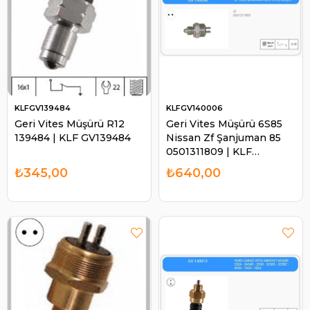
KLFGV139484
KLFGV140006
Geri Vites Müşürü R12
Geri Vites Müşürü 6S85
139484 | KLF GV139484
Nissan Zf Şanjuman 85
0501311809 | KLF
GV140006
₺345,00
₺640,00