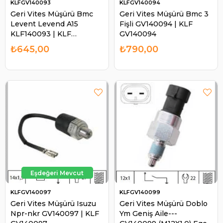
KLFGV140093
KLFGV140094
Geri Vites Müşürü Bmc
Geri Vites Müşürü Bmc 3
Levent Levend A15
Fişli GV140094 | KLF
KLF140093 | KLF
GV140094
GV140093
₺645,00
₺790,00
KLFGV140097
KLFGV140099
Geri Vites Müşürü Isuzu
Geri Vites Müşürü Doblo
Npr-nkr GV140097 | KLF
Ym Geniş Aile---