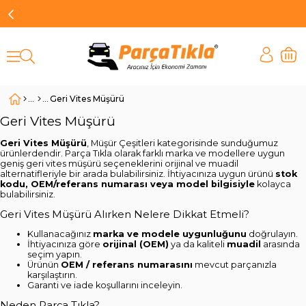
Geri Vites Müşürü
Geri Vites Müşürü
Geri Vites Müşürü
, Müşür Çeşitleri kategorisinde sunduğumuz
ürünlerdendir. Parça Tıkla olarak farklı marka ve modellere uygun
geniş geri vites müşürü seçeneklerini orijinal ve muadil
alternatifleriyle bir arada bulabilirsiniz. İhtiyacınıza uygun ürünü
stok
kodu, OEM/referans numarası veya model bilgisiyle
kolayca
bulabilirsiniz.
Geri Vites Müşürü Alırken Nelere Dikkat Etmeli?
Kullanacağınız
marka ve modele uygunluğunu
doğrulayın.
İhtiyacınıza göre
orijinal (OEM)
ya da kaliteli
muadil
arasında
seçim yapın.
Ürünün
OEM / referans numarasını
mevcut parçanızla
karşılaştırın.
Garanti ve iade koşullarını inceleyin.
Neden Parça Tıkla?