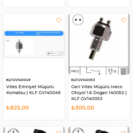
KLFGV140049
KLFGV140053
Vites Emniyet Müşürü
Geri Vites Müşürü Iveco
Komatsu | KLF GV140049
Otoyol 1.6 Dogan 140053 |
KLF GV140053
₺825,00
₺300,00