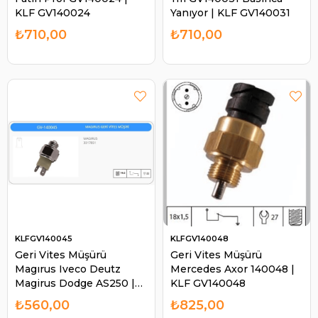
KLF GV140024
Yanıyor | KLF GV140031
₺710,00
₺710,00
KLFGV140045
KLFGV140048
Geri Vites Müşürü
Geri Vites Müşürü
Magırus Iveco Deutz
Mercedes Axor 140048 |
Magirus Dodge AS250 |
KLF GV140048
KLF GV140045
₺560,00
₺825,00