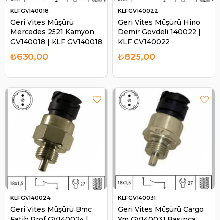
KLFGV140018
KLFGV140022
Geri Vites Müşürü
Geri Vites Müşürü Hino
Mercedes 2521 Kamyon
Demir Gövdeli 140022 |
GV140018 | KLF GV140018
KLF GV140022
₺630,00
₺825,00
KLFGV140024
KLFGV140031
Geri Vites Müşürü Bmc
Geri Vites Müşürü Cargo
Fatih Prof GV140024 |
Ym GV140031 Basınca