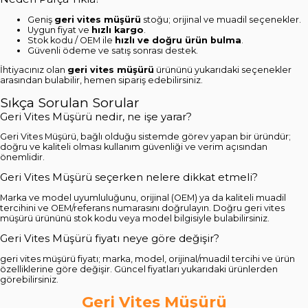
Geniş
geri vites müşürü
stoğu; orijinal ve muadil seçenekler.
Uygun fiyat ve
hızlı kargo
.
Stok kodu / OEM ile
hızlı ve doğru ürün bulma
.
Güvenli ödeme ve satış sonrası destek.
İhtiyacınız olan
geri vites müşürü
ürününü yukarıdaki seçenekler
arasından bulabilir, hemen sipariş edebilirsiniz.
Sıkça Sorulan Sorular
Geri Vites Müşürü nedir, ne işe yarar?
Geri Vites Müşürü, bağlı olduğu sistemde görev yapan bir üründür;
doğru ve kaliteli olması kullanım güvenliği ve verim açısından
önemlidir.
Geri Vites Müşürü seçerken nelere dikkat etmeli?
Marka ve model uyumluluğunu, orijinal (OEM) ya da kaliteli muadil
tercihini ve OEM/referans numarasını doğrulayın. Doğru geri vites
müşürü ürününü stok kodu veya model bilgisiyle bulabilirsiniz.
Geri Vites Müşürü fiyatı neye göre değişir?
geri vites müşürü fiyatı; marka, model, orijinal/muadil tercihi ve ürün
özelliklerine göre değişir. Güncel fiyatları yukarıdaki ürünlerden
görebilirsiniz.
Geri Vites Müşürü