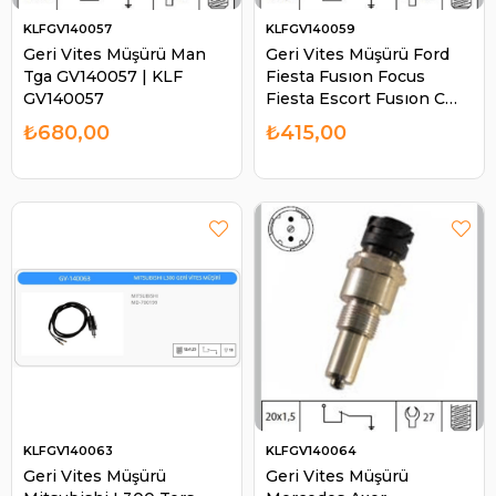
KLFGV140057
KLFGV140059
Geri Vites Müşürü Man
Geri Vites Müşürü Ford
Tga GV140057 | KLF
Fiesta Fusıon Focus
GV140057
Fiesta Escort Fusıon C
Max Ford Ka Volvo C30
₺680,00
₺415,00
GV140059 | KLF
GV140059
KLFGV140063
KLFGV140064
Geri Vites Müşürü
Geri Vites Müşürü