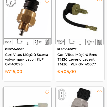
KLFGV140076
KLFGV140077
Geri Vites Müşürü Scanıa-
Geri Vites Müşürü Bmc
volvo-man-ıveco | KLF
TM30 Levend Levent
GV140076
TM30 | KLF GV140077
₺715,00
₺405,00