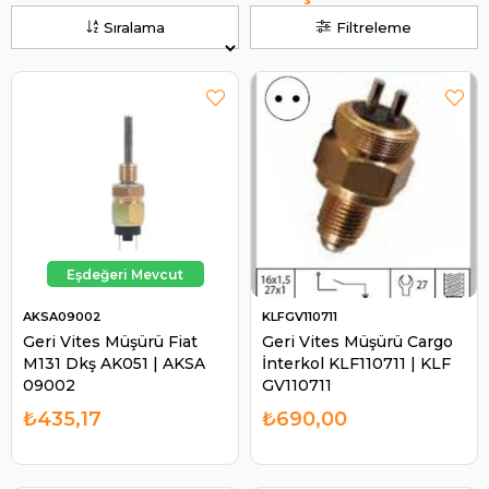
Sıralama
Filtreleme
AKSA09002
KLFGV110711
Geri Vites Müşürü Fiat
Geri Vites Müşürü Cargo
M131 Dkş AK051 | AKSA
İnterkol KLF110711 | KLF
09002
GV110711
₺435,17
₺690,00