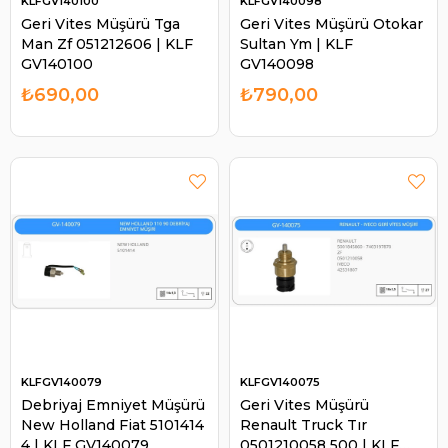
KLFGV140100
KLFGV140098
Geri Vites Müşürü Tga
Geri Vites Müşürü Otokar
Man Zf 051212606 | KLF
Sultan Ym | KLF
GV140100
GV140098
₺690,00
₺790,00
KLFGV140079
KLFGV140075
Debriyaj Emniyet Müşürü
Geri Vites Müşürü
New Holland Fiat 5101414
Renault Truck Tır
4 | KLF GV140079
0501210058 500 | KLF