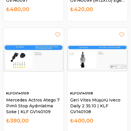
GV140097
GV140099 (M12X1.0) Egea
1.6D-1.4-DOBLO Opel
₺480,00
₺420,00
Combo 1.6DMTJ-FIAT
500X 1.4-1.6DMTJ-
2.0DMT | KLF GV140099
KLFGV140109
KLFGV140108
Mercedes Actros Atego 7
Geri Vites Müşürü Iveco
Pimli Stop Aydınlatma
Daily 2 35.10 | KLF
Soke | KLF GV140109
GV140108
₺380,00
₺400,00