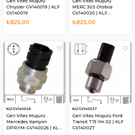
Geri Vites Müşürü
Geri Vites Müşürü
Chrysler GV140019 | KLF
MERC.303 Otobüs
GV140019
GV140020 | KLF
GV140020
₺825,00
₺825,00
KLFGV140026
KLFGV140027
Geri Vites Müşürü
Geri Vites Müşürü Ford
Mercedes Kamyon
Transit T15 Ym 02 | KLF
DİFR.YM-GV140026 | KLF
GV140027
GV140026