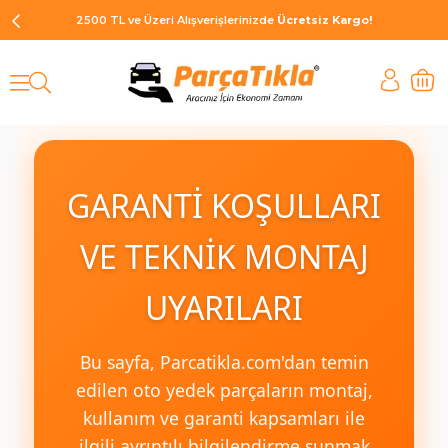
2500 TL ve Üzeri Alışverişlerinizde
Ücretsiz Kargo!
GARANTİ KOŞULLARI
VE TEKNİK MONTAJ
UYARILARI
Bu sayfa, Parcatikla.com'dan temin
edilen oto yedek parçaların montaj,
kullanım ve garanti kapsamları ile
ilgili ayrıntılı bilgilendirme sunmak