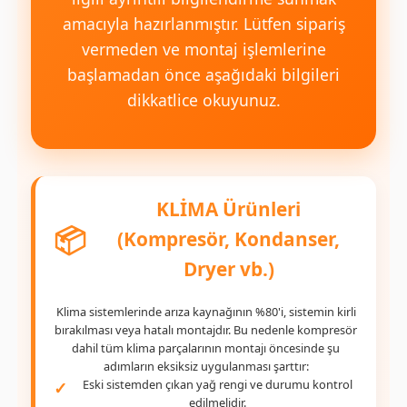
amacıyla hazırlanmıştır. Lütfen sipariş
vermeden ve montaj işlemlerine
başlamadan önce aşağıdaki bilgileri
dikkatlice okuyunuz.
KLİMA Ürünleri
📦
(Kompresör, Kondanser,
Dryer vb.)
Klima sistemlerinde arıza kaynağının %80'i, sistemin kirli
bırakılması veya hatalı montajdır. Bu nedenle kompresör
dahil tüm klima parçalarının montajı öncesinde şu
adımların eksiksiz uygulanması şarttır:
Eski sistemden çıkan yağ rengi ve durumu kontrol
edilmelidir.