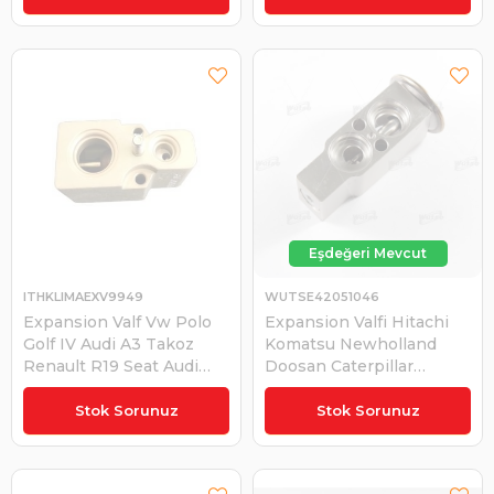
Saab 9- | KAPO
EBV38670
ITHKLIMAEXV9949
WUTSE42051046
Expansion Valf Vw Polo
Expansion Valfi Hitachi
Golf IV Audi A3 Takoz
Komatsu Newholland
Renault R19 Seat Audi
Doosan Caterpillar
Skoda Renault Safrane -
Caterpillar Cat Toyota
Rover 200, 400, 25, 45 -
Corolla Efsane Kasa |
Stok Sorunuz
Stok Sorunuz
Saab 9-5 - | ITH
WUTSE 42051046
KLIMAEXV9949