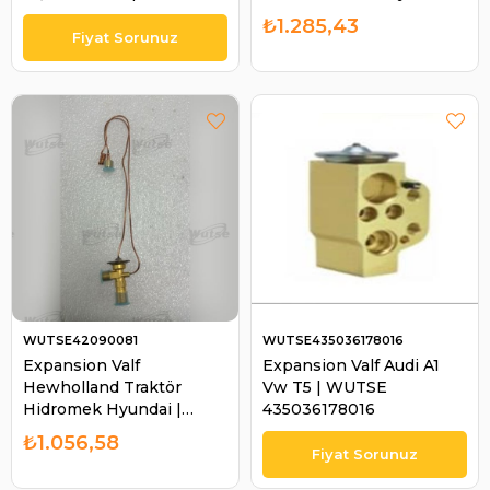
42051216
WUTSE 42090006
₺1.285,43
WUTSE42090081
WUTSE435036178016
Expansion Valf
Expansion Valf Audi A1
Hewholland Traktör
Vw T5 | WUTSE
Hidromek Hyundai |
435036178016
WUTSE 42090081
₺1.056,58