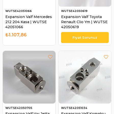
WUTSE42051066
WUTSE42050619
Expansion Valf Mercedes
Expansion Valf Toyota
212 204 Kasa | WUTSE
Renault Clio Ym | WUTSE
42051066
42050619
₺1.107,86
WUTSE42050705
WUTSE42051034
Expansion Valf Vw Jetta
Expansion Valf Komatsu