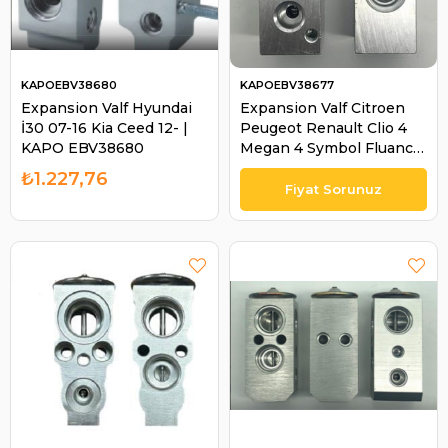
KAPOEBV38680
KAPOEBV38677
Expansion Valf Hyundai
Expansion Valf Citroen
İ30 07-16 Kia Ceed 12- |
Peugeot Renault Clio 4
KAPO EBV38680
Megan 4 Symbol Fluance
Delikleri Dar | KAPO
₺1.227,76
EBV38677