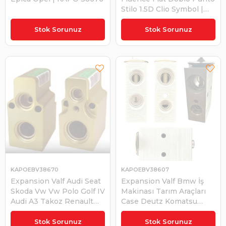
Stilo 1.5D Clio Symbol |
KAPO EBV38675
Stok Sorunuz
Stok Sorunuz
KAPOEBV38670
KAPOEBV38607
Expansion Valf Audi Seat
Expansion Valf Bmw İş
Skoda Vw Vw Polo Golf IV
Makinası Tarım Araçları
Audi A3 Takoz Renault
Case Deutz Komatsu
R19 Renault Safrane -
Valtra Bobcat Jcb | KAPO
Rover 200, 400, 25, 45 -
EBV38607
Stok Sorunuz
Stok Sorunuz