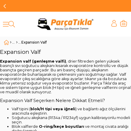
Expansion Valf
Expansion Valf
Expansion valf (genleşme valfi)
, drier filtreden gelen yüksek
basınçlı sıvı soğutucu akışkanı kısarak evaporatöre kontrollü ve düşük
basınçta geçiren parçadır. Bu ani basınç düşüşü, akışkanın
evaporatörde buharlaşarak ısı çekmesini yani soğutmayı sağlar. Valf
evaporatör çıkış sıcaklığına göre akışı ayarlar; tıkanır ya da bozulursa
klima yetersiz soğutur veya evaporatör buzlanır. Parça Tıkla'da araç
ve sistem tipine uygun blok (H tipi) ve iğneli genleşme valflerini orijinal
ve muadil olarak sunuyoruz.
Expansion Valf Seçerken Nelere Dikkat Etmeli?
Valf tipini (
blok/H tipi veya iğneli
) ve bağlantı ağız ölçülerini
aracınızla eşleştirin.
Soğutucu akışkana (R134a / R1234yf) uygun kalibrasyonlu modeli
seçin.
Blok valflerde
O-ring/keçe boyutları
ve montaj civata aralığı
doğrulanmalı.