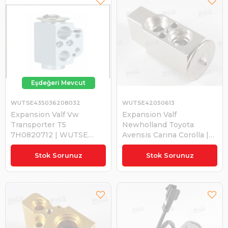
WUTSE435036208032
WUTSE42050613
Expansion Valf Vw
Expansion Valf
Transporter T5
Newholland Toyota
7H0820712 | WUTSE
Avensis Carına Corolla |
435036208032
WUTSE 42050613
Stok Sorunuz
Stok Sorunuz