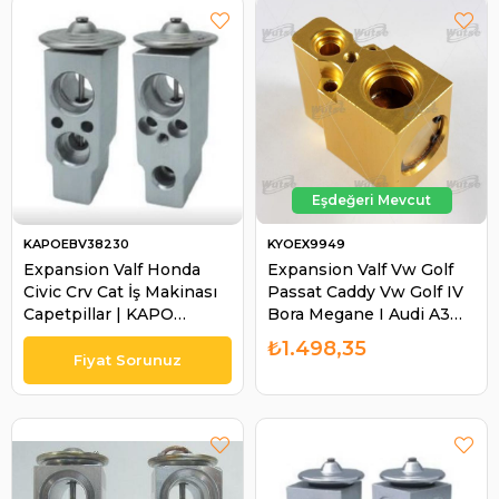
KAPOEBV38230
KYOEX9949
Expansion Valf Honda
Expansion Valf Vw Golf
Civic Crv Cat İş Makinası
Passat Caddy Vw Golf IV
Capetpillar | KAPO
Bora Megane I Audi A3
EBV38230
96-03 6N0820679A
₺1.498,35
Renault Safrane - Rover
200, 400, 25, 45 | KYO
EX9949