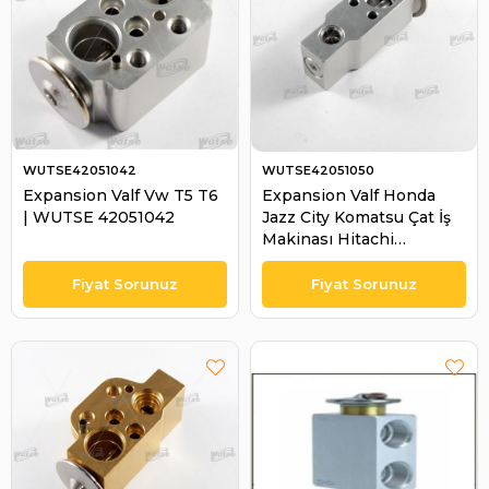
WUTSE42051042
WUTSE42051050
Expansion Valf Vw T5 T6
Expansion Valf Honda
| WUTSE 42051042
Jazz City Komatsu Çat İş
Makinası Hitachi
Caterpillar | WUTSE
42051050