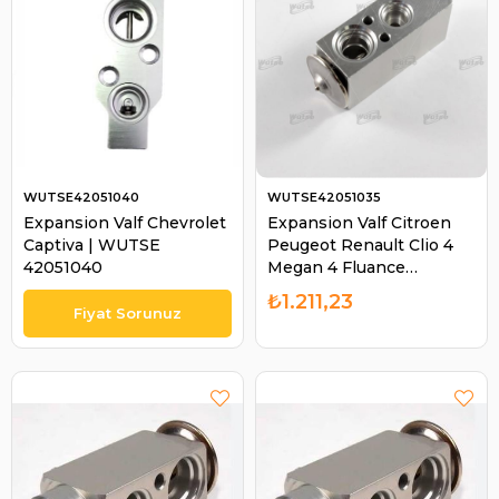
WUTSE42051040
WUTSE42051035
Expansion Valf Chevrolet
Expansion Valf Citroen
Captiva | WUTSE
Peugeot Renault Clio 4
42051040
Megan 4 Fluance
Delikleri Dar | WUTSE
₺1.211,23
42051035