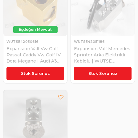
WUTSE42050616
WUTSE42051186
Expansion Valf Vw Golf
Expansion Valf Mercedes
Passat Caddy Vw Golf IV
Sprinter Arka Elektrikli
Bora Megane I Audi A3
Kablolu | WUTSE
96-03 6N0820679A |
42051186
WUTSE 42050616
Stok Sorunuz
Stok Sorunuz