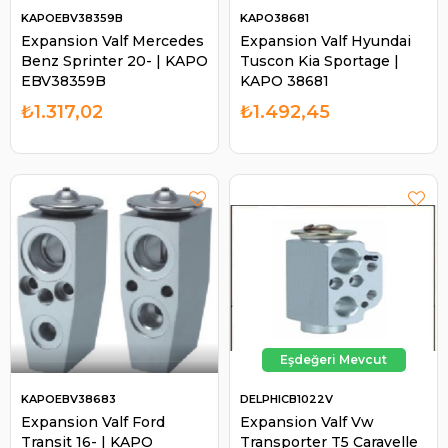
KAPOEBV38359B
KAPO38681
Expansion Valf Mercedes
Expansion Valf Hyundai
Benz Sprinter 20- | KAPO
Tuscon Kia Sportage |
EBV38359B
KAPO 38681
₺1.317,02
₺1.492,45
KAPOEBV38683
DELPHICB1022V
Expansion Valf Ford
Expansion Valf Vw
Transit 16- | KAPO
Transporter T5 Caravelle