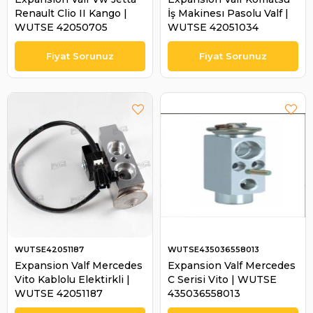
Renault Clio II Kango |
İş Makinesı Pasolu Valf |
WUTSE 42050705
WUTSE 42051034
WUTSE42051187
WUTSE435036558013
Expansion Valf Mercedes
Expansion Valf Mercedes
Vito Kablolu Elektirkli |
C Serisi Vito | WUTSE
WUTSE 42051187
435036558013