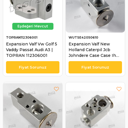
TOPRAN112306001
WUTSE42050610
Expansion Valf Vw Golf 5
Expansion Valf New
Vaddy Passat Audi A3 |
Holland Caterpil Jcb
TOPRAN 112306001
Johndere Case Case Ih
Caterpillar 320 322 325
Class Fendt Farmer-
favorit John New Holla |
WUTSE 42050610