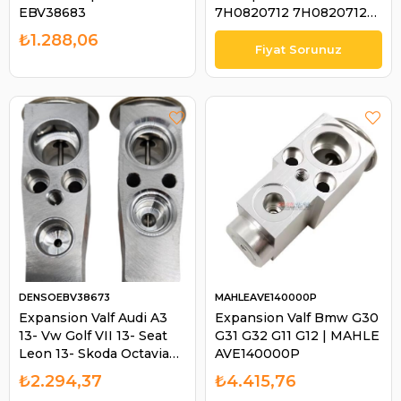
EBV38683
7H0820712 7H0820712B
16476703 | DELPHI
₺1.288,06
CB1022V
DENSOEBV38673
MAHLEAVE140000P
Expansion Valf Audi A3
Expansion Valf Bmw G30
13- Vw Golf VII 13- Seat
G31 G32 G11 G12 | MAHLE
Leon 13- Skoda Octavia
AVE140000P
13- Crafter 17- | DENSO
₺2.294,37
₺4.415,76
EBV38673