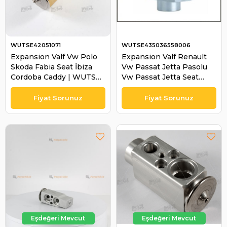
WUTSE42051071
WUTSE435036558006
Expansion Valf Vw Polo
Expansion Valf Renault
Skoda Fabia Seat İbiza
Vw Passat Jetta Pasolu
Cordoba Caddy | WUTSE
Vw Passat Jetta Seat
42051071
Toledo Citroen | WUTSE
435036558006