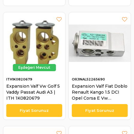
ITH1K0820679
ORJINAL52265690
Expansion Valf Vw Golf 5
Expansion Valf Fiat Doblo
Vaddy Passat Audi A3 |
Renault Kango 1.5 DCI
ITH 1K0820679
Opel Corsa E Vw
Caravelle | ORJINAL
52265690