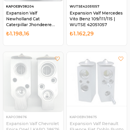
KAPOEBV38204
WUTSE42051057
Expansion Valf
Expansion Valf Mercedes
Newholland Cat
Vito Benz 109/111/115 |
Caterpillar Jhondeere
WUTSE 42051057
Case Hitachi İş Makinası
₺1.198,16
₺1.162,29
20 Ton Doosan Komatsu
| KAPO EBV38204
KAPO38676
KAPOEBV38675
Expansion Valf Chevrolet
Expansion Valf Renault
Epica Opel | KAPO 38676
Fluence Fiat Doblo Punto