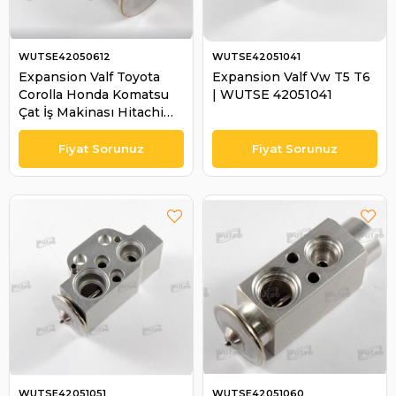
WUTSE42050612
WUTSE42051041
Expansion Valf Toyota
Expansion Valf Vw T5 T6
Corolla Honda Komatsu
| WUTSE 42051041
Çat İş Makinası Hitachi
Caterpillar 4475001610 |
WUTSE 42050612
WUTSE42051051
WUTSE42051060