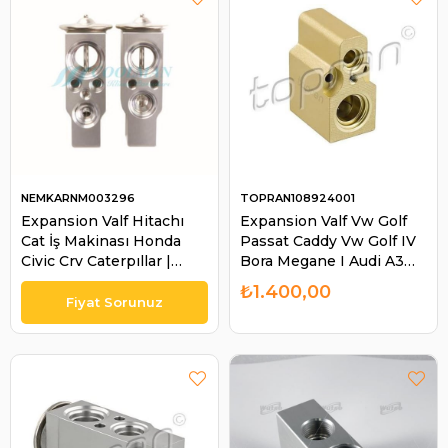
NEMKARNM003296
TOPRAN108924001
Expansion Valf Hitachı
Expansion Valf Vw Golf
Cat İş Makinası Honda
Passat Caddy Vw Golf IV
Civic Crv Caterpıllar |
Bora Megane I Audi A3
NEMKAR NM003296
96-03 6N0820679A |
₺1.400,00
TOPRAN 108924001