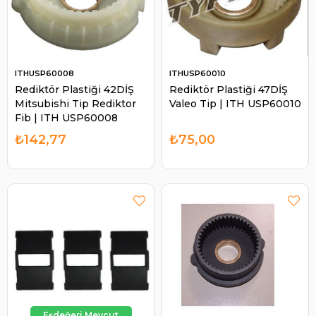
ITHUSP60008
ITHUSP60010
Rediktör Plastiği 42DİŞ
Rediktör Plastiği 47DİŞ
Mitsubishi Tip Rediktor
Valeo Tip | ITH USP60010
Fib | ITH USP60008
₺142,77
₺75,00