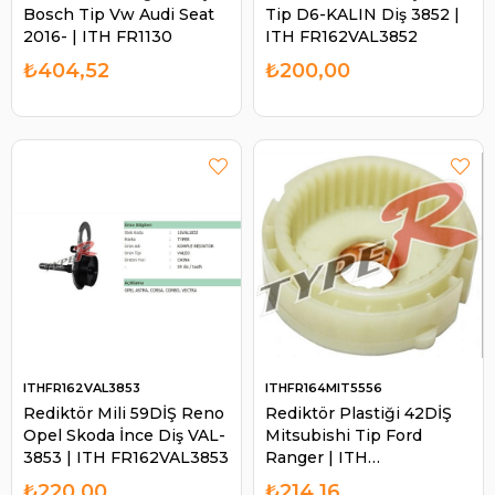
Bosch Tip Vw Audi Seat
Tip D6-KALIN Diş 3852 |
2016- | ITH FR1130
ITH FR162VAL3852
₺404,52
₺200,00
ITHFR162VAL3853
ITHFR164MIT5556
Rediktör Mili 59DİŞ Reno
Rediktör Plastiği 42DİŞ
Opel Skoda İnce Diş VAL-
Mitsubishi Tip Ford
3853 | ITH FR162VAL3853
Ranger | ITH
FR164MIT5556
₺220,00
₺214,16