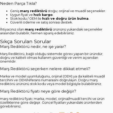
Neden Parça Tıkla?
Geniş
marş rediktörü
stoğu; orijinal ve muadil seçenekler.
Uygun fiyat ve
hızlı kargo
.
Stok kodu / OEM ile
hızlı ve doğru ürün bulma
.
Güvenli ödeme ve satış sonrası destek.
İhtiyacınız olan
marş rediktörü
ürününü yukarıdaki seçenekler
arasından bulabilir, hemen sipariş edebilirsiniz.
Sıkça Sorulan Sorular
Marş Rediktörü nedir, ne işe yarar?
Marş Rediktörü, bağlı olduğu sistemde görev yapan bir üründür;
doğru ve kaliteli olması kullanım güvenliği ve verim açısından
önemlidir.
Marş Rediktörü seçerken nelere dikkat etmeli?
Marka ve model uyumluluğunu, orijinal (OEM) ya da kaliteli muadil
tercihini ve OEM/referans numarasını doğrulayın. Doğru marş
rediktörü ürününü stok kodu veya model bilgisiyle bulabilirsiniz.
Marş Rediktörü fiyatı neye göre değişir?
marş rediktörü fiyatı; marka, model, orijinal/muadil tercihi ve ürün
özelliklerine göre değişir. Güncel fiyatları yukarıdaki ürünlerden
görebilirsiniz.