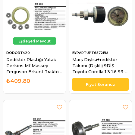
DODORT420
BYPARTUPT6572EM
Rediktör Plastiği Yatak
Marş Dişlisi+rediktör
Perkins Mf Massey
Takımı (Dişlili) 9DİŞ
Ferguson Erkunt Traktör
Toyota Corolla 1.3 1.6 93-
Jcb İş Makinası Yale
97 Dişli İle Birlikte |
₺409,80
Forklift RT420 | DODO
BYPART UPT6572EM
RT420