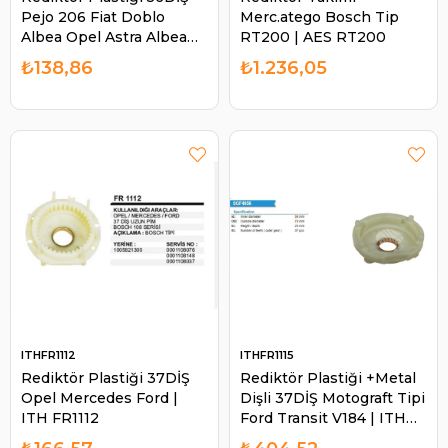
Pejo 206 Fiat Doblo
Merc.atego Bosch Tip
Albea Opel Astra Albea
RT200 | AES RT200
Master Ym Renault | AES
₺138,86
₺1.236,05
FR1780
ITHFR1112
ITHFR1115
Rediktör Plastiği 37DİŞ
Rediktör Plastiği +Metal
Opel Mercedes Ford |
Dişli 37DİŞ Motograft Tipi
ITH FR1112
Ford Transit V184 | ITH
FR1115