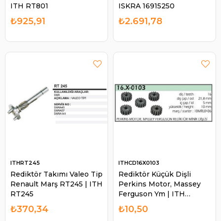
ITH RT801
ISKRA 16915250
₺925,91
₺2.691,78
ITHRT245
ITHCD16X0103
Rediktör Takımı Valeo Tip
Rediktör Küçük Dişli
Renault Marş RT245 | ITH
Perkins Motor, Massey
RT245
Ferguson Ym | ITH
CD16X0103
₺370,34
₺10,50