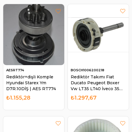
AESRT774
BOSCH1006200218
Rediktör+dişli Komple
Rediktör Takımı Fiat
Hyundai Starex Ym
Ducato Peugeot Boxer
D7R.10DİŞ | AES RT774
Vw LT35 LT40 İveco 35
40 50 60C | BOSCH
₺1.155,28
₺1.297,67
1006200218