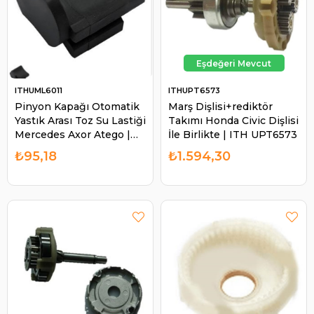
ITHUML6011
ITHUPT6573
Pinyon Kapağı Otomatik
Marş Dişlisi+rediktör
Yastık Arası Toz Su Lastiği
Takımı Honda Civic Dişlisi
Mercedes Axor Atego |
İle Birlikte | ITH UPT6573
ITH UML6011
₺95,18
₺1.594,30