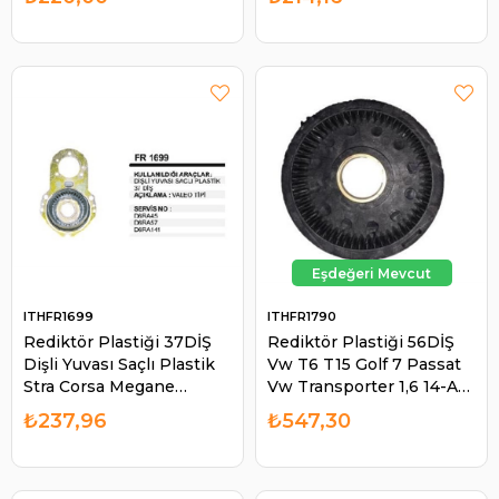
ITHFR1699
ITHFR1790
Rediktör Plastiği 37DİŞ
Rediktör Plastiği 56DİŞ
Dişli Yuvası Saçlı Plastik
Vw T6 T15 Golf 7 Passat
Stra Corsa Megane
Vw Transporter 1,6 14-A3-
Partner 206 | ITH FR1699
SEAT III 13- TS18E | ITH
₺237,96
₺547,30
FR1790