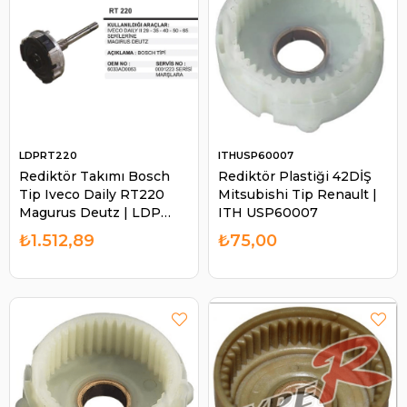
LDPRT220
ITHUSP60007
Rediktör Takımı Bosch
Rediktör Plastiği 42DİŞ
Tip Iveco Daily RT220
Mitsubishi Tip Renault |
Magurus Deutz | LDP
ITH USP60007
RT220
₺1.512,89
₺75,00