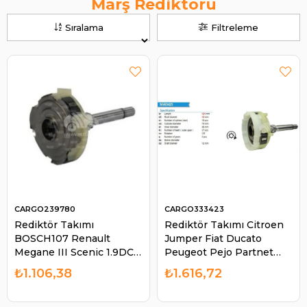
Marş Rediktörü
Sıralama
Filtreleme
CARGO239780
CARGO333423
Rediktör Takımı
Rediktör Takımı Citroen
BOSCH107 Renault
Jumper Fiat Ducato
Megane III Scenic 1.9DC
Peugeot Pejo Partnet
Laguna II Dacia Duster
Boxer | CARGO 333423
₺1.106,38
₺1.616,72
Clio Megan III Toyota
Corolla | CARGO 239780