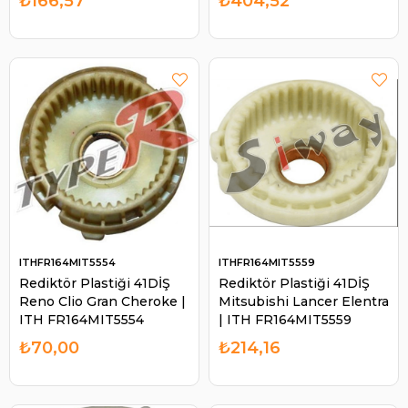
₺166,57
₺404,52
ITHFR164MIT5554
ITHFR164MIT5559
Rediktör Plastiği 41DİŞ
Rediktör Plastiği 41DİŞ
Reno Clio Gran Cheroke |
Mitsubishi Lancer Elentra
ITH FR164MIT5554
| ITH FR164MIT5559
₺70,00
₺214,16