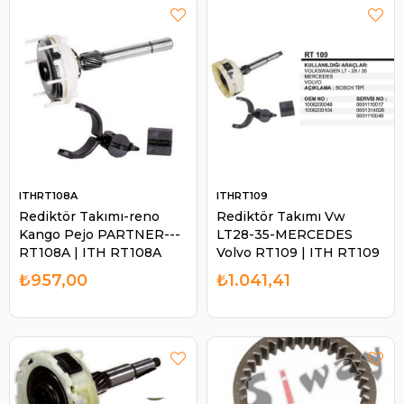
ITHRT108A
ITHRT109
Rediktör Takımı-reno
Rediktör Takımı Vw
Kango Pejo PARTNER---
LT28-35-MERCEDES
RT108A | ITH RT108A
Volvo RT109 | ITH RT109
₺957,00
₺1.041,41