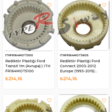
ITHFR164MOT5100
ITHFR164MOT5605
Rediktör Plastiği Ford
Rediktör Plastiği Ford
Transit Ym (Avrupa) | ITH
Connect 2003-2012
FR164MOT5100
Europe (1993-2015)
Jaguar (2000-2004)
₺214,16
₺214,16
Lincoln (2000-2005)
Mazda (2005-2011)
Mercury ( | ITH
FR164MOT5605