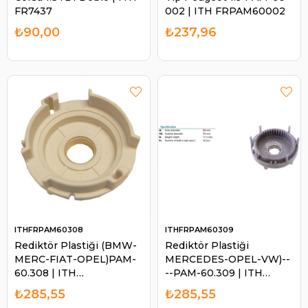
FR7437
002 | ITH FRPAM60002
₺90,00
₺237,96
ITHFRPAM60308
ITHFRPAM60309
Rediktör Plastiği (BMW-
Rediktör Plastiği
MERC-FIAT-OPEL)PAM-
MERCEDES-OPEL-VW)--
60.308 | ITH
--PAM-60.309 | ITH
FRPAM60308
FRPAM60309
₺285,55
₺285,55