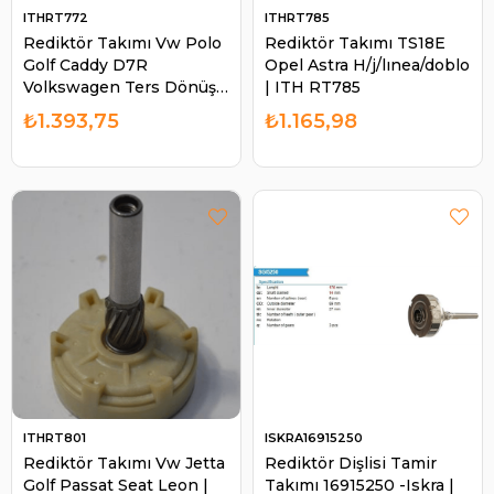
ITHRT772
ITHRT785
Rediktör Takımı Vw Polo
Rediktör Takımı TS18E
Golf Caddy D7R
Opel Astra H/j/lınea/doblo
Volkswagen Ters Dönüş |
| ITH RT785
ITH RT772
₺1.393,75
₺1.165,98
ITHRT801
ISKRA16915250
Rediktör Takımı Vw Jetta
Rediktör Dişlisi Tamir
Golf Passat Seat Leon |
Takımı 16915250 -Iskra |