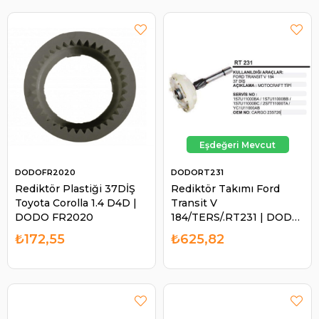
DODOFR2020
DODORT231
Rediktör Plastiği 37DİŞ
Rediktör Takımı Ford
Toyota Corolla 1.4 D4D |
Transit V
DODO FR2020
184/TERS/.RT231 | DODO
RT231
₺172,55
₺625,82