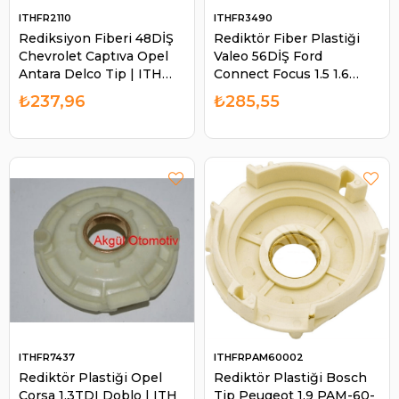
ITHFR2110
ITHFR3490
Rediksiyon Fiberi 48DİŞ
Rediktör Fiber Plastiği
Chevrolet Captıva Opel
Valeo 56DİŞ Ford
Antara Delco Tip | ITH
Connect Focus 1.5 1.6
FR2110
TDCI Vw ESW20E11 | ITH
₺237,96
₺285,55
FR3490
ITHFR7437
ITHFRPAM60002
Rediktör Plastiği Opel
Rediktör Plastiği Bosch
Corsa 1.3TDI Doblo | ITH
Tip Peugeot 1.9 PAM-60-