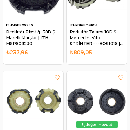
ITHMSP809230
ITHFR16BOS1016
Rediktör Plastiği 38DİŞ
Rediktör Takımı 10DİŞ
Marelli Marşlar | ITH
Mercedes Vito
MSP809230
SPRİNTER----BOS1016 |
ITH FR16BOS1016
₺237,96
₺809,05