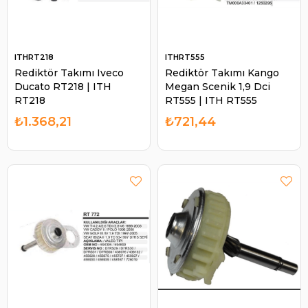
ITHRT218
ITHRT555
Rediktör Takımı Iveco
Rediktör Takımı Kango
Ducato RT218 | ITH
Megan Scenik 1,9 Dci
RT218
RT555 | ITH RT555
₺1.368,21
₺721,44