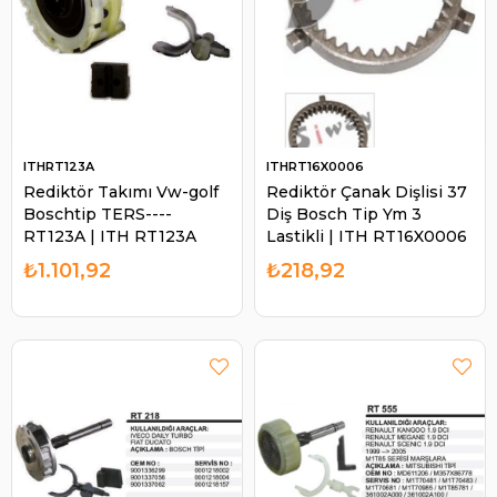
ITHRT123A
ITHRT16X0006
Rediktör Takımı Vw-golf
Rediktör Çanak Dişlisi 37
Boschtip TERS----
Diş Bosch Tip Ym 3
RT123A | ITH RT123A
Lastikli | ITH RT16X0006
₺1.101,92
₺218,92