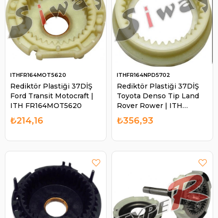
ITHFR164MOT5620
ITHFR164NPD5702
Rediktör Plastiği 37DİŞ
Rediktör Plastiği 37DİŞ
Ford Transit Motocraft |
Toyota Denso Tip Land
ITH FR164MOT5620
Rover Rower | ITH
FR164NPD5702
₺214,16
₺356,93