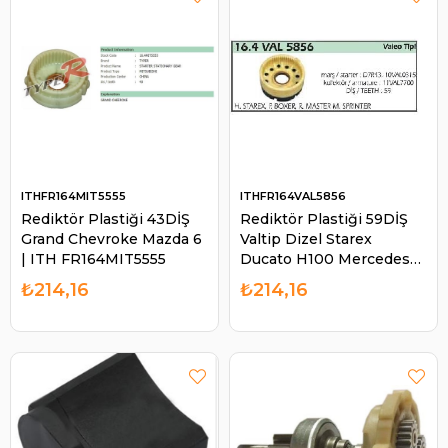
ITHFR164MIT5555
ITHFR164VAL5856
Rediktör Plastiği 43DİŞ
Rediktör Plastiği 59DİŞ
Grand Chevroke Mazda 6
Valtip Dizel Starex
| ITH FR164MIT5555
Ducato H100 Mercedes
Sprinter Boxer 5856 | ITH
₺214,16
₺214,16
FR164VAL5856