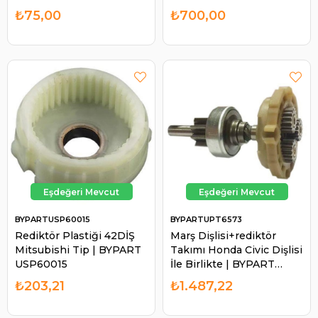
₺75,00
₺700,00
BYPARTUSP60015
BYPARTUPT6573
Rediktör Plastiği 42DİŞ
Marş Dişlisi+rediktör
Mitsubishi Tip | BYPART
Takımı Honda Civic Dişlisi
USP60015
İle Birlikte | BYPART
UPT6573
₺203,21
₺1.487,22