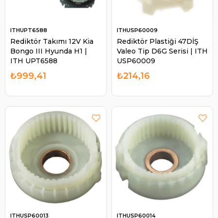
ITHUPT6588
ITHUSP60009
Rediktör Takımı 12V Kia
Rediktör Plastiği 47DİŞ
Bongo III Hyunda H1 |
Valeo Tip D6G Serisi | ITH
ITH UPT6588
USP60009
₺999,41
₺214,16
ITHUSP60013
ITHUSP60014