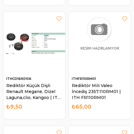
ITHCD16X0106
ITHFR110RM01
Rediktör Küçük Dişli
Rediktör Mili Valeo
Renault Megane, Dizel
İncediş 2357.110RM01 |
Laguna,clıo, Kangoo | ITH
ITH FR110RM01
CD16X0106
₺9,50
₺65,00