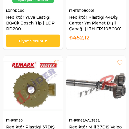
LDPRD200
ITHFR110BC001
Rediktör Yuva Lastiği
Rediktör Plastiği 44DİŞ
Büyük Bosch Tip | LDP
Canter Ym Planet Dişli
RD200
Çanağı | ITH FR110BC001
₺452,12
ITHFR1130
ITHFR162VAL3852
Rediktör Plastiği 37DİŞ
Rediktör Mili 37DİŞ Valeo