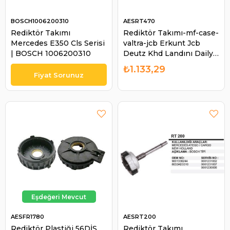
BOSCH1006200310
AESRT470
Rediktör Takımı
Rediktör Takımı-mf-case-
Mercedes E350 Cls Serisi
valtra-jcb Erkunt Jcb
| BOSCH 1006200310
Deutz Khd Landını Daily
Mascott Perkins | AES
₺1.133,29
RT470
AESFR1780
AESRT200
Rediktör Plastiği 56DİŞ
Rediktör Takımı