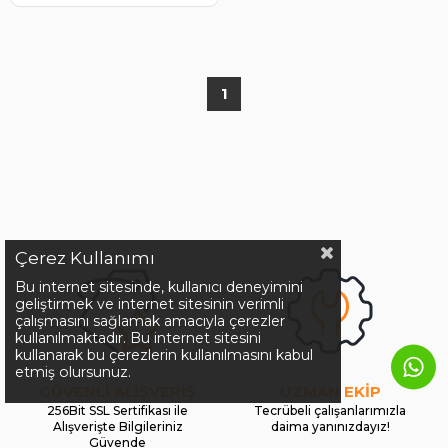
1
Çerez Kullanımı
Bu internet sitesinde, kullanıcı deneyimini
geliştirmek ve internet sitesinin verimli
çalışmasını sağlamak amacıyla çerezler
kullanılmaktadır. Bu internet sitesini
kullanarak bu çerezlerin kullanılmasını kabul
etmiş olursunuz.
GÜVENLİ ALIŞVERİŞ
UZMAN EKİP
256Bit SSL Sertifikası ile
Tecrübeli çalışanlarımızla
Alışverişte Bilgileriniz
daima yanınızdayız!
Güvende