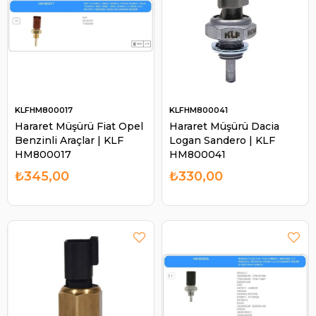
KLFHM800017
KLFHM800041
Hararet Müşürü Fiat Opel
Hararet Müşürü Dacia
Benzinli Araçlar | KLF
Logan Sandero | KLF
HM800017
HM800041
₺345,00
₺330,00