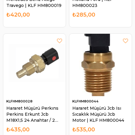
Travego | KLF HM800019
HM800023
₺420,00
₺285,00
KLFHM800028
KLFHM800044
Hararet Müşürü Perkıns
Hararet Müşürü Jcb Isı
Perkins Erkunt Jcb
Sıcaklık Müşürü Jcb
M18X1,5 24 Anahtar / 2
Motor | KLF HM800044
Fişli / MF14-3055
₺435,00
₺535,00
MF143055 | KLF