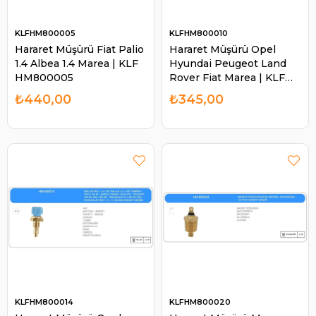
KLFHM800005
KLFHM800010
Hararet Müşürü Fiat Palio
Hararet Müşürü Opel
1.4 Albea 1.4 Marea | KLF
Hyundai Peugeot Land
HM800005
Rover Fiat Marea | KLF
HM800010
₺440,00
₺345,00
KLFHM800014
KLFHM800020