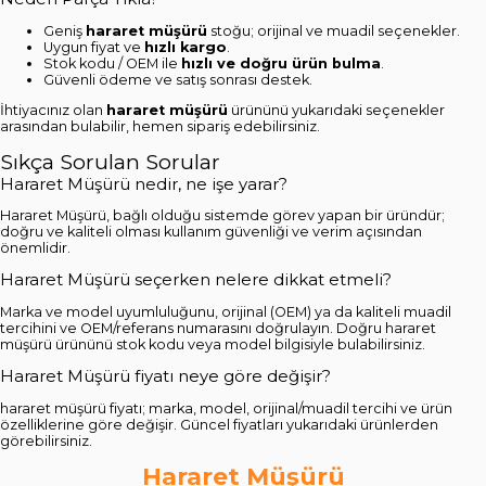
Geniş
hararet müşürü
stoğu; orijinal ve muadil seçenekler.
Uygun fiyat ve
hızlı kargo
.
Stok kodu / OEM ile
hızlı ve doğru ürün bulma
.
Güvenli ödeme ve satış sonrası destek.
İhtiyacınız olan
hararet müşürü
ürününü yukarıdaki seçenekler
arasından bulabilir, hemen sipariş edebilirsiniz.
Sıkça Sorulan Sorular
Hararet Müşürü nedir, ne işe yarar?
Hararet Müşürü, bağlı olduğu sistemde görev yapan bir üründür;
doğru ve kaliteli olması kullanım güvenliği ve verim açısından
önemlidir.
Hararet Müşürü seçerken nelere dikkat etmeli?
Marka ve model uyumluluğunu, orijinal (OEM) ya da kaliteli muadil
tercihini ve OEM/referans numarasını doğrulayın. Doğru hararet
müşürü ürününü stok kodu veya model bilgisiyle bulabilirsiniz.
Hararet Müşürü fiyatı neye göre değişir?
hararet müşürü fiyatı; marka, model, orijinal/muadil tercihi ve ürün
özelliklerine göre değişir. Güncel fiyatları yukarıdaki ürünlerden
görebilirsiniz.
Hararet Müşürü