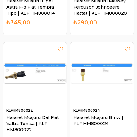
Hararet Müşürü Opel
Hararet Müşürü Massey
Astra F-g Fiat Tempra
Ferguson Johndeere
Tipo | KLF HM800014
Hattat | KLF HM800020
₺345,00
₺290,00
KLFHM800022
KLFHM800024
Hararet Müşürü Daf Fiat
Hararet Müşürü Bmw |
Valtra Temsa | KLF
KLF HM800024
HM800022