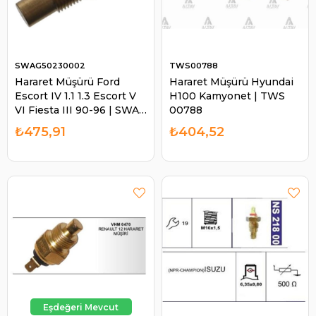
SWAG50230002
TWS00788
Hararet Müşürü Ford
Hararet Müşürü Hyundai
Escort IV 1.1 1.3 Escort V
H100 Kamyonet | TWS
VI Fiesta III 90-96 | SWAG
00788
50230002
₺475,91
₺404,52