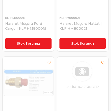
KLFHM800015
KLFHM800021
Hararet Müşürü Ford
Hararet Müşürü Hattat |
Cargo | KLF HM800015
KLF HM800021
₺250,00
₺285,00
Stok Sorunuz
Stok Sorunuz