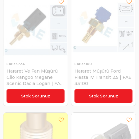
FAE33724
FAE33100
Hararet Ve Fan Müşürü
Hararet Müşürü Ford
Clio Kangoo Megane
Fiesta IV Transit 2.5 | FAE
Scenic Dacia Logan | FAE
33100
33724
₺497,30
₺331,20
Stok Sorunuz
Stok Sorunuz