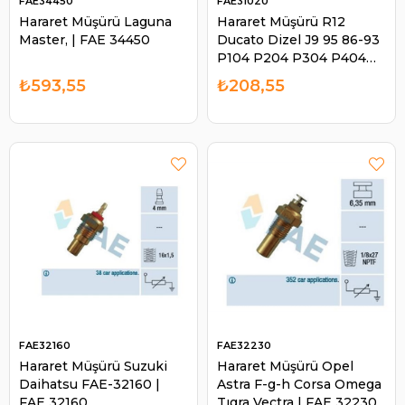
FAE34450
FAE31020
Hararet Müşürü Laguna
Hararet Müşürü R12
Master, | FAE 34450
Ducato Dizel J9 95 86-93
P104 P204 P304 P404
P504 | FAE 31020
₺593,55
₺208,55
FAE32160
FAE32230
Hararet Müşürü Suzuki
Hararet Müşürü Opel
Daihatsu FAE-32160 |
Astra F-g-h Corsa Omega
FAE 32160
Tıgra Vectra | FAE 32230