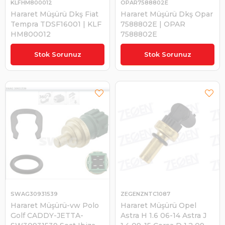
KLFHM800012
OPAR7588802E
Hararet Müşürü Dkş Fiat
Hararet Müşürü Dkş Opar
Tempra TDSF16001 | KLF
7588802E | OPAR
HM800012
7588802E
₺300,00
Stok Sorunuz
Stok Sorunuz
SWAG30931539
ZEGENZNTC1087
Hararet Müşürü-vw Polo
Hararet Müşürü Opel
Golf CADDY-JETTA-
Astra H 1.6 06-14 Astra J