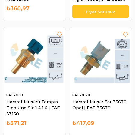
₺368,97
FAE33150
FAE33670
Hararet Müşürü Tempra
Hararet Müşür Far 33670
Tipo Uno Slx 1.4 1.6 | FAE
Opel | FAE 33670
33150
₺371,21
₺417,09