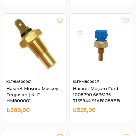
HM800028
KLFHM800001
KLFHM800027
Hararet Müşürü Massey
Hararet Müşürü Ford
Ferguson | KLF
1008790 6635175
HM800001
7165944 91AB1088BB
92VB10884AA
₺300,00
₺355,00
96FB10884AA | KLF
HM800027