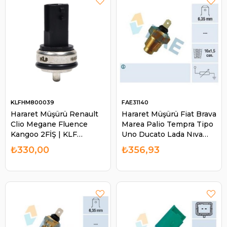
KLFHM800039
FAE31140
Hararet Müşürü Renault
Hararet Müşürü Fiat Brava
Clio Megane Fluence
Marea Palio Tempra Tipo
Kangoo 2FİŞ | KLF
Uno Ducato Lada Nıva
HM800039
Seat Ibiza | FAE 31140
₺330,00
₺356,93