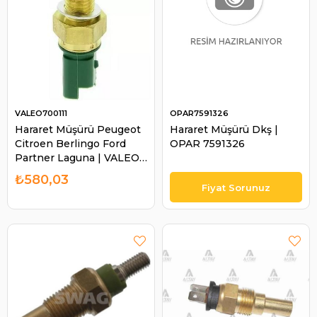
VALEO700111
OPAR7591326
Hararet Müşürü Peugeot
Hararet Müşürü Dkş |
Citroen Berlingo Ford
OPAR 7591326
Partner Laguna | VALEO
700111
₺580,03