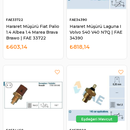
FAE33722
FAE34390
Hararet Müşürü Fiat Palio
Hararet Müşürü Laguna I
1.4 Albea 1.4 Marea Brava
Volvo S40 V40 N7Q | FAE
Brawo | FAE 33722
34390
₺603,14
₺818,14