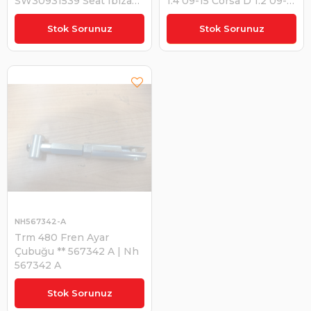
SW30931539 Seat Ibiza
1.4 09-15 Corsa D 1.2 09-
Iıı-volkswagen Bora-golf
14 İnsignia A 1.6 08-12 |
₺618,68
Iv-caddy-passat-polo-
ZEGEN ZNTC1087
Stok Sorunuz
Stok Sorunuz
transporter (97-11) |
SWAG 30931539
NH567342-A
Trm 480 Fren Ayar
Çubuğu ** 567342 A | Nh
567342 A
₺1.040,00
Stok Sorunuz