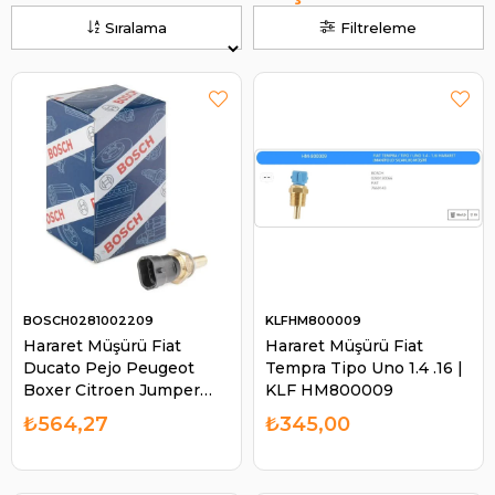
Sıralama
Filtreleme
BOSCH0281002209
KLFHM800009
Hararet Müşürü Fiat
Hararet Müşürü Fiat
Ducato Pejo Peugeot
Tempra Tipo Uno 1.4 .16 |
Boxer Citroen Jumper
KLF HM800009
02- Opel Astra Corsa
₺564,27
₺345,00
Omega | BOSCH
0281002209