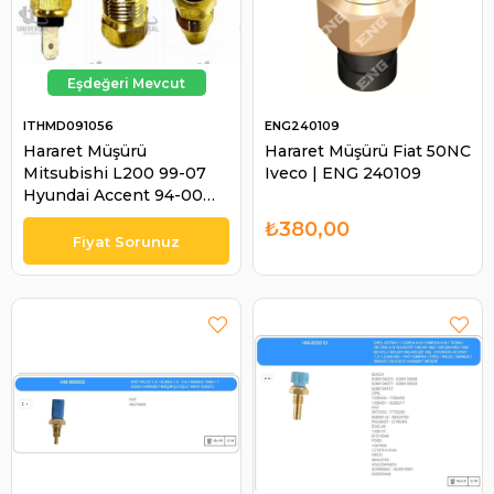
ITHMD091056
ENG240109
Hararet Müşürü
Hararet Müşürü Fiat 50NC
Mitsubishi L200 99-07
Iveco | ENG 240109
Hyundai Accent 94-00
Kia Besta Mazda E2200
₺380,00
95- Pregio 04- Frontera |
ITH MD091056