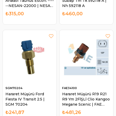
Anadol Taunus Escort ----
Subap Tm Tk 592118 A |
--NESAN-22000 | NESAN
Nh 592118 A
NS22000
₺315,00
₺460,00
SGM70204
FAE34100
Hararet Müşürü Ford
Hararet Müşürü R19 R21
Fiesta IV Transit 2.5 |
R9 Ym 2FİŞLİ Clio Kangoo
SGM 70204
Megane Scenic | FAE
34100
₺241,87
₺481,26