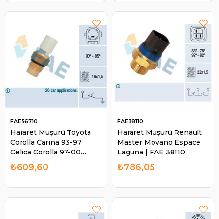
FAE36710
FAE38110
Hararet Müşürü Toyota
Hararet Müşürü Renault
Corolla Carına 93-97
Master Movano Espace
Celıca Corolla 97-00
Laguna | FAE 38110
Beyaz Soket | FAE 36710
₺609,60
₺786,05