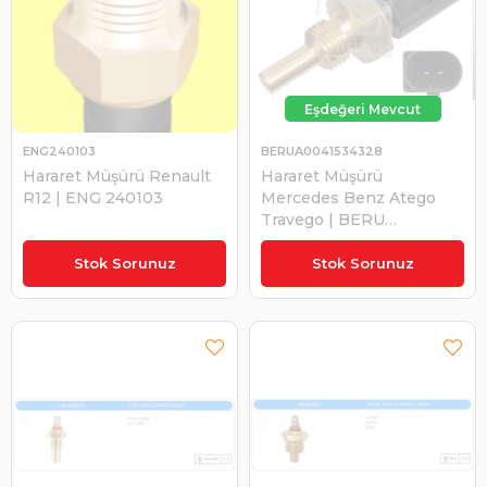
ENG240103
BERUA0041534328
Hararet Müşürü Renault
Hararet Müşürü
R12 | ENG 240103
Mercedes Benz Atego
Travego | BERU
A0041534328
₺380,00
Stok Sorunuz
Stok Sorunuz