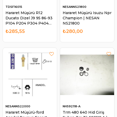
TDSF16015
NESANNS21800
Hararet Müşürü R12
Hararet Müşürü Isuzu Npr
Ducato Dizel J9 95 86-93
Champion | NESAN
P104 P204 P304 P404
NS21800
P504 | TDS F16015
₺285,55
₺280,00
NESANNS22000
NH592118-A
Hararet Müşürü-ford
Trm 480 640 Hid Giriş