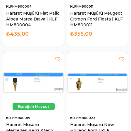
KLFHM800004
KLFHM800011
Hararet Müşürü Fiat Palio
Hararet Müşürü Peugeot
Albea Marea Brava | KLF
Citroen Ford Fiesta | KLF
HM800004
HM800011
₺435,00
₺355,00
KLFHM800019
KLFHM800023
Hararet Müşürü
Hararet Müşürü New
Mercedes Benz Atego
Holland Ford | KLF