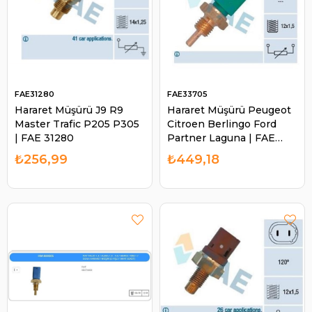
FAE31280
FAE33705
Hararet Müşürü J9 R9
Hararet Müşürü Peugeot
Master Trafic P205 P305
Citroen Berlingo Ford
| FAE 31280
Partner Laguna | FAE
33705
₺256,99
₺449,18