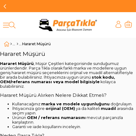
Hararet Müşürü
Hararet Müşürü
Hararet Müşürü
, Müşür Çeşitleri kategorisinde sunduğumuz
ürünlerdendir. Parça Tıkla olarak farklı marka ve modellere uygun
geniş hararet müşürü seçeneklerini orijinal ve muadil alternatifleriyle
bir arada bulabilirsiniz. İhtiyacınıza uygun ürünü
stok kodu,
OEM/referans numarası veya model bilgisiyle
kolayca
bulabilirsiniz.
Hararet Müşürü Alırken Nelere Dikkat Etmeli?
Kullanacağınız
marka ve modele uygunluğunu
doğrulayın.
İhtiyacınıza göre
orijinal (OEM)
ya da kaliteli
muadil
arasında
seçim yapın.
Ürünün
OEM / referans numarasını
mevcut parçanızla
karşılaştırın.
Garanti ve iade koşullarını inceleyin.
Neden Parça Tıkla?