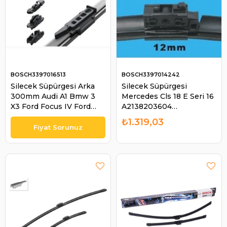
BOSCH3397016513
BOSCH3397014242
Silecek Süpürgesi Arka
Silecek Süpürgesi
300mm Audi A1 Bmw 3
Mercedes Cls 18 E Seri 16
X3 Ford Focus IV Ford
A2138203604
Puma Mercedes E GLS
A2138205701 | BOSCH
₺1.319,03
Serisi Skoda Fabia II Vw
3397014242
Golf Touran | BOSCH
3397016513