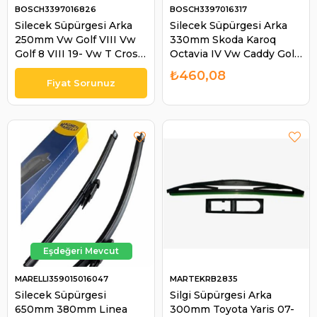
BOSCH3397016826
BOSCH3397016317
Silecek Süpürgesi Arka
Silecek Süpürgesi Arka
250mm Vw Golf VIII Vw
330mm Skoda Karoq
Golf 8 VIII 19- Vw T Cross
Octavia IV Vw Caddy Golf
23- Uzun Pimli | BOSCH
T-roc | BOSCH
₺460,08
3397016826
3397016317
MARELLI359015016047
MARTEKRB2835
Silecek Süpürgesi
Silgi Süpürgesi Arka
650mm 380mm Linea
300mm Toyota Yaris 07-