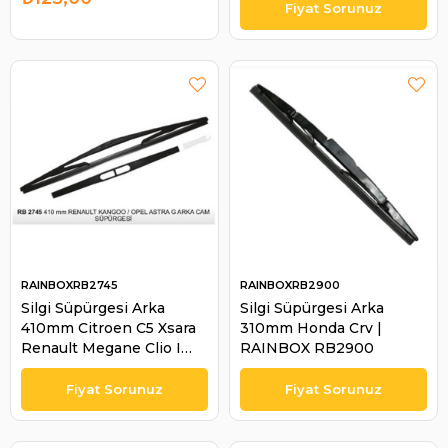
RB2728
RAINBOXRB2745
RAINBOXRB2900
Silgi Süpürgesi Arka
Silgi Süpürgesi Arka
410mm Citroen C5 Xsara
310mm Honda Crv |
Renault Megane Clio I
RAINBOX RB2900
Nıssan Opel Astrag
Corsac Vectra | RAINBOX
RB2745