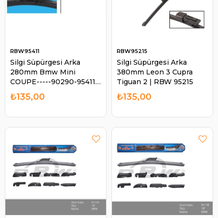
RBW95411
RBW95215
Silgi Süpürgesi Arka
Silgi Süpürgesi Arka
280mm Bmw Mini
380mm Leon 3 Cupra
COUPE-----90290-95411 |
Tiguan 2 | RBW 95215
RBW 95411
₺135,00
₺135,00