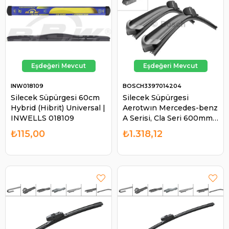
INW018109
BOSCH3397014204
Silecek Süpürgesi 60cm
Silecek Süpürgesi
Hybrid (Hibrit) Universal |
Aerotwın Mercedes-benz
INWELLS 018109
A Serisi, Cla Seri 600mm
60cm 400mm 48cm
₺115,00
₺1.318,12
12108519 A1768204300 |
BOSCH 3397014204