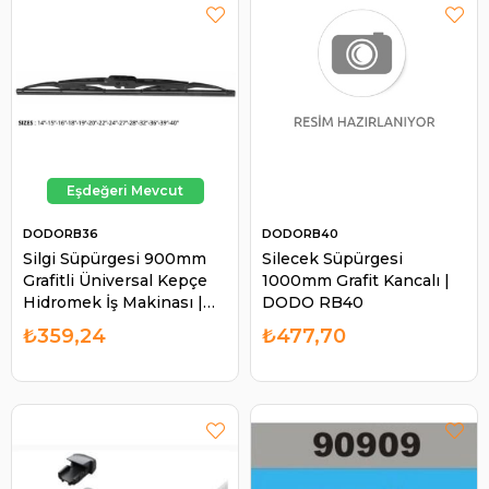
DODORB36
DODORB40
Silgi Süpürgesi 900mm
Silecek Süpürgesi
Grafitli Üniversal Kepçe
1000mm Grafit Kancalı |
Hidromek İş Makinası |
DODO RB40
DODO RB36
₺359,24
₺477,70