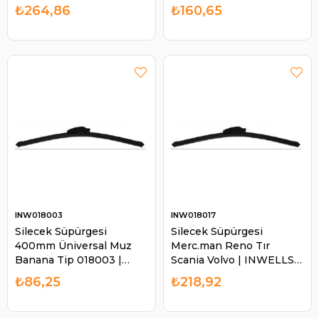
Avensis RAV4 Grande
RB3700
₺264,86
₺160,65
Vitara Discovery Auris
Yaris Kia Rio | BOSCH
3397011630
INW018003
INW018017
Silecek Süpürgesi
Silecek Süpürgesi
400mm Üniversal Muz
Merc.man Reno Tır
Banana Tip 018003 |
Scania Volvo | INWELLS
INWELLS 018003
018017
₺86,25
₺218,92