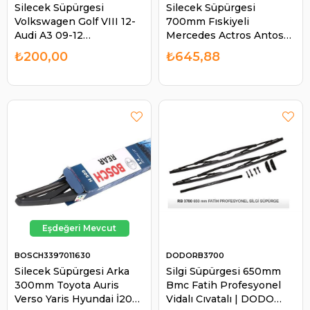
Silecek Süpürgesi
Silecek Süpürgesi
Volkswagen Golf VIII 12-
700mm Fıskiyeli
Audi A3 09-12
Mercedes Actros Antos
GRATVG4565 650mm
Arocs | BOSCH
₺200,00
₺645,88
450mm | GRAT VG4565
3397015453
BOSCH3397011630
DODORB3700
Silecek Süpürgesi Arka
Silgi Süpürgesi 650mm
300mm Toyota Auris
Bmc Fatih Profesyonel
Verso Yaris Hyundai İ20
Vidalı Cıvatalı | DODO