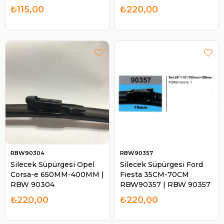
018040
₺115,00
₺220,00
RBW90304
RBW90357
Silecek Süpürgesi Opel
Silecek Süpürgesi Ford
Corsa-e 650MM-400MM |
Fiesta 35CM-70CM
RBW 90304
RBW90357 | RBW 90357
₺220,00
₺220,00