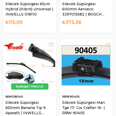
Silecek Süpürgesi 65cm
Silecek Süpürgesi
Hybrid (Hibrit) Universal |
600mm Aeroeco
INWELLS 018110
3397015582 | BOSCH
3397015582
₺115,00
₺375,56
INW018040
RBW90405
Silecek Süpürgesi
Silecek Süpürgesi Man
650mm Banana Tip 9
Tge 17- Cw Crafter 16- |
Aparatlı | INWELLS
RBW 90405