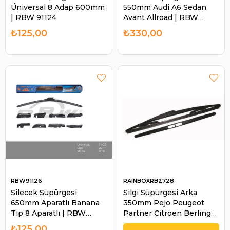
Üniversal 8 Adap 600mm
550mm Audi A6 Sedan
| RBW 91124
Avant Allroad | RBW
90703
₺125,00
₺330,00
RBW91126
RAINBOXRB2728
Silecek Süpürgesi
Silgi Süpürgesi Arka
650mm Aparatlı Banana
350mm Pejo Peugeot
Tip 8 Aparatlı | RBW
Partner Citroen Berlingo
91126
206 307 | RAINBOX
₺125,00