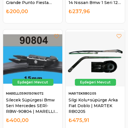
Grande Punto Fiesta
14 Nıssan Bmw 1 Seri 12- |
Opel Corsa Astra |
MARTEK RB2835
₺200,00
₺237,96
MARELLI 359015016047
MARELLI359015016072
MARTEKRB0205
Silecek Süpürgesi Bmw
Silgi Kolu+süpürge Arka
Seri Mercedes SERİ-
Fiat Doblo | MARTEK
RBW-90804 | MARELLI
RB0205
359015016072
₺400,00
₺475,91