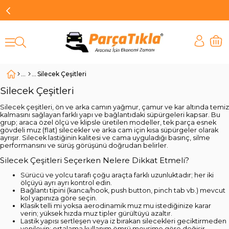
Silecek Çeşitleri
Silecek Çeşitleri
Silecek çeşitleri, ön ve arka camın yağmur, çamur ve kar altında temiz
kalmasını sağlayan farklı yapı ve bağlantıdaki süpürgeleri kapsar. Bu
grup; araca özel ölçü ve klipsle üretilen modeller, tek parça esnek
gövdeli muz (flat) silecekler ve arka cam için kısa süpürgeler olarak
ayrışır. Silecek lastiğinin kalitesi ve cama uyguladığı basınç, silme
performansını ve sürüş görüşünü doğrudan belirler.
Silecek Çeşitleri Seçerken Nelere Dikkat Etmeli?
Sürücü ve yolcu tarafı çoğu araçta farklı uzunluktadır; her iki
ölçüyü ayrı ayrı kontrol edin.
Bağlantı tipini (kanca/hook, push button, pinch tab vb.) mevcut
kol yapınıza göre seçin.
Klasik telli mi yoksa aerodinamik muz mu istediğinize karar
verin; yüksek hızda muz tipler gürültüyü azaltır.
Lastik yapısı sertleşen veya iz bırakan silecekleri geciktirmeden
yenileyin; ortalama kullanım ömrü mevsime göre değişir.