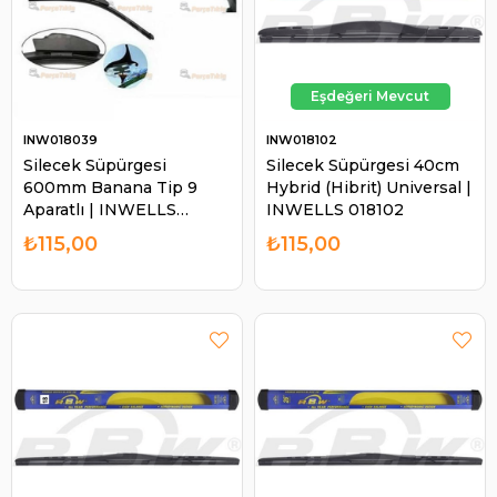
INW018039
INW018102
Silecek Süpürgesi
Silecek Süpürgesi 40cm
600mm Banana Tip 9
Hybrid (Hibrit) Universal |
Aparatlı | INWELLS
INWELLS 018102
018039
₺115,00
₺115,00