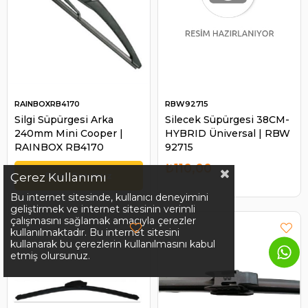
RAINBOXRB4170
RBW92715
Silgi Süpürgesi Arka
Silecek Süpürgesi 38CM-
240mm Mini Cooper |
HYBRID Üniversal | RBW
RAINBOX RB4170
92715
₺110,00
Çerez Kullanımı
Bu internet sitesinde, kullanıcı deneyimini
geliştirmek ve internet sitesinin verimli
çalışmasını sağlamak amacıyla çerezler
kullanılmaktadır. Bu internet sitesini
kullanarak bu çerezlerin kullanılmasını kabul
etmiş olursunuz.