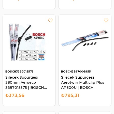
BOSCH3397015575
BOSCH3397006955
Silecek Süpürgesi
Silecek Süpürgesi
380mm Aeroeco
Aerotwın Multıclıp Plus
3397015575 | BOSCH
AP800U | BOSCH
3397015575
3397006955
₺373,56
₺795,31