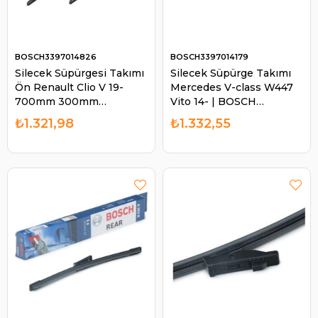
BOSCH3397014826
BOSCH3397014179
Silecek Süpürgesi Takımı
Silecek Süpürge Takımı
Ön Renault Clio V 19-
Mercedes V-class W447
700mm 300mm
Vito 14- | BOSCH
Aerotwin | BOSCH
3397014179
₺1.321,98
₺1.332,55
3397014826