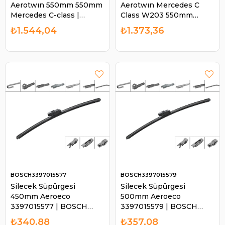
Aerotwın 550mm 550mm
Aerotwın Mercedes C
Mercedes C-class |
Class W203 550mm
BOSCH 3397009843
550mm | BOSCH
₺1.544,04
₺1.373,36
3397118933
BOSCH3397015577
BOSCH3397015579
Silecek Süpürgesi
Silecek Süpürgesi
450mm Aeroeco
500mm Aeroeco
3397015577 | BOSCH
3397015579 | BOSCH
3397015577
3397015579
₺340,88
₺357,08