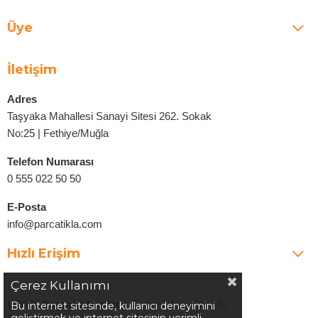
Üye
İletişim
Adres
Taşyaka Mahallesi Sanayi Sitesi 262. Sokak
No:25 | Fethiye/Muğla
Telefon Numarası
0 555 022 50 50
E-Posta
info@parcatikla.com
Hızlı Erişim
Çerez Kullanımı
©2025
Parcatikla.com
| Tüm Hakları Saklıdır.
Bu internet sitesinde, kullanıcı deneyimini