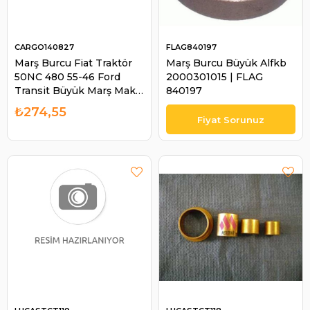
CARGO140827
FLAG840197
Marş Burcu Fiat Traktör
Marş Burcu Büyük Alfkb
50NC 480 55-46 Ford
2000301015 | FLAG
Transit Büyük Marş Mako
840197
Tip | CARGO 140827
₺274,55