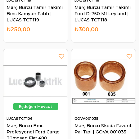
LUCASTCT119
LUCASTCT118
Marş Burcu Tamir Takımı
Marş Burcu Tamir Takımı
Bmc Kamyon Fatih |
Ford D-750 Mf Leyland |
LUCAS TCT119
LUCAS TCT118
₺250,00
₺300,00
LUCASTCT106
GOVA001035
Marş Burcu Bmc
Marş Burcu Skoda Favorit
Profesyonel Ford Cargo
Pal Tipi | GOVA 001035
Tümosan Fiat 480