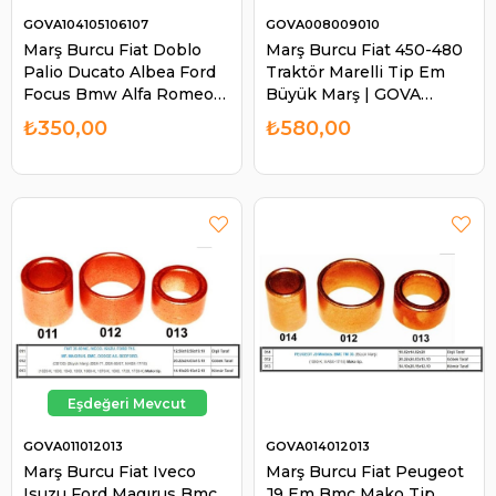
GOVA104105106107
GOVA008009010
Marş Burcu Fiat Doblo
Marş Burcu Fiat 450-480
Palio Ducato Albea Ford
Traktör Marelli Tip Em
Focus Bmw Alfa Romeo
Büyük Marş | GOVA
Marelli Tip | GOVA
008009010
₺350,00
₺580,00
104105106107
GOVA011012013
GOVA014012013
Marş Burcu Fiat Iveco
Marş Burcu Fiat Peugeot
Isuzu Ford Magırus Bmc
J9 Em Bmc Mako Tip