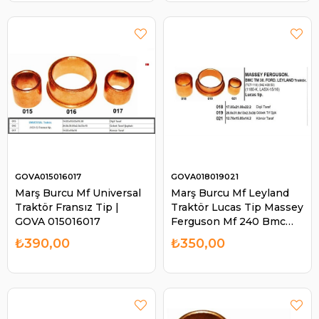
GOVA015016017
GOVA018019021
Marş Burcu Mf Universal
Marş Burcu Mf Leyland
Traktör Fransız Tip |
Traktör Lucas Tip Massey
GOVA 015016017
Ferguson Mf 240 Bmc
TM30 Ford Leyland
₺390,00
₺350,00
Traktör | GOVA 018019021