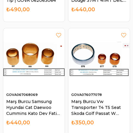
Tip | GOVA 062063064
Dodge 37MT 41MT Delco
Tip | GOVA 062068069
₺490,00
₺440,00
GOVA067068069
GOVA076077078
Marş Burcu Samsung
Marş Burcu Vw
Hyundai Cat Daewoo
Transporter T4 T5 Seat
Cummins Kato Dev Fatih
Skoda Golf Passat W
37MT | GOVA 067068069
Transporter T4 T5 Seat
₺440,00
₺350,00
Skoda Audi Mercedes
(Reduktörlü MARS)(C-