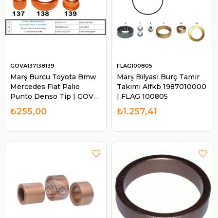
GOVA137138139
FLAG100805
Marş Burcu Toyota Bmw
Marş Bilyası Burç Tamir
Mercedes Fiat Palio
Takımı Alfkb 1987010000
Punto Denso Tip | GOVA
| FLAG 100805
137138139
₺255,00
₺1.257,41