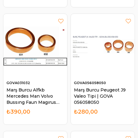
GOVA031032
GOVA056058050
Marş Burcu Alfkb
Marş Burcu Peugeot J9
Mercedes Man Volvo
Valeo Tipi | GOVA
Bussıng Faun Magırus
056058050
Daf Scania | GOVA
₺390,00
₺280,00
031032