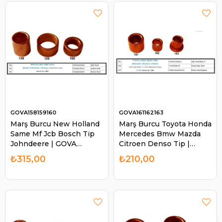
GOVA158159160
GOVA161162163
Marş Burcu New Holland
Marş Burcu Toyota Honda
Same Mf Jcb Bosch Tip
Mercedes Bmw Mazda
Johndeere | GOVA
Citroen Denso Tip |
158159160
GOVA 161162163
₺315,00
₺210,00