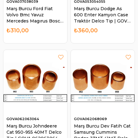
GOVA037038039
GOVA053054055
Marş Burcu Ford Fiat
Marş Burcu Dodge As
Volvo Bmc Yavuz
600 Enter Kamyon Case
Mercedes Magırus Bosch
Traktör Delco Tip | GOVA
Tip | GOVA 037038039
053054055
₺310,00
₺360,00
GOVA062063064
GOVA062068069
Marş Burcu Johndeere
Marş Burcu Dev Fatih Cat
Cat 950-955 40MT Delco
Samsung Cummins