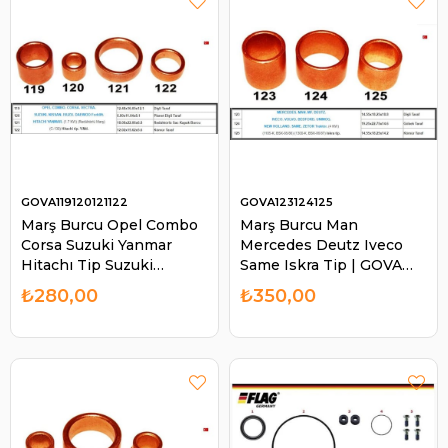
GOVA119120121122
GOVA123124125
Marş Burcu Opel Combo
Marş Burcu Man
Corsa Suzuki Yanmar
Mercedes Deutz Iveco
Hitachı Tip Suzuki
Same Iskra Tip | GOVA
Forklift Nissan Isuzu |
123124125
₺280,00
₺350,00
GOVA 119120121122