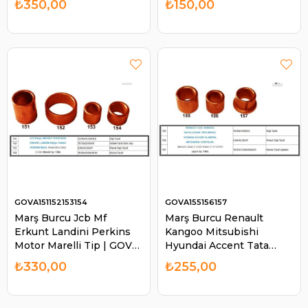
₺350,00
₺150,00
GOVA151152153154
GOVA155156157
Marş Burcu Jcb Mf
Marş Burcu Renault
Erkunt Landini Perkins
Kangoo Mitsubishi
Motor Marelli Tip | GOVA
Hyundai Accent Tata
151152153154
Dacia Japon Tip | GOVA
₺330,00
₺255,00
155156157