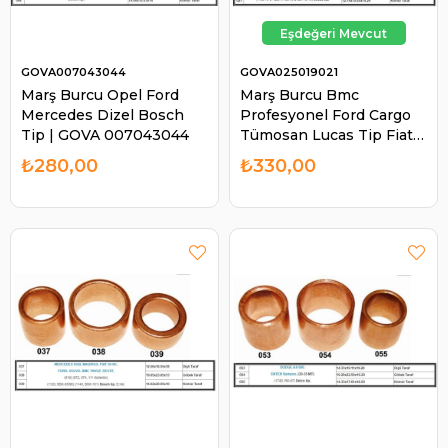
GOVA007043044
GOVA025019021
Marş Burcu Opel Ford
Marş Burcu Bmc
Mercedes Dizel Bosch
Profesyonel Ford Cargo
Tip | GOVA 007043044
Tümosan Lucas Tip Fiat
480 TCT106 | GOVA
₺280,00
₺330,00
025019021