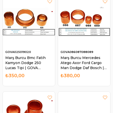
GOVA025019020
GOVA086087088089
Marş Burcu Bmc Fatih
Marş Burcu Mercedes
Kamyon Dodge 250
Atego Axor Ford Cargo
Lucas Tipi | GOVA
Man Dodge Daf Bosch |
025019020
GOVA 086087088089
₺350,00
₺380,00