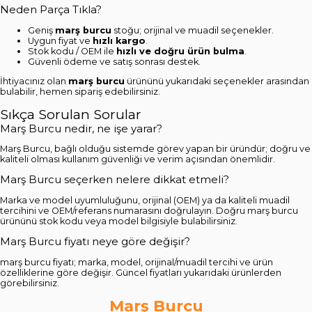
Neden Parça Tıkla?
Geniş
marş burcu
stoğu; orijinal ve muadil seçenekler.
Uygun fiyat ve
hızlı kargo
.
Stok kodu / OEM ile
hızlı ve doğru ürün bulma
.
Güvenli ödeme ve satış sonrası destek.
İhtiyacınız olan
marş burcu
ürününü yukarıdaki seçenekler arasından
bulabilir, hemen sipariş edebilirsiniz.
Sıkça Sorulan Sorular
Marş Burcu nedir, ne işe yarar?
Marş Burcu, bağlı olduğu sistemde görev yapan bir üründür; doğru ve
kaliteli olması kullanım güvenliği ve verim açısından önemlidir.
Marş Burcu seçerken nelere dikkat etmeli?
Marka ve model uyumluluğunu, orijinal (OEM) ya da kaliteli muadil
tercihini ve OEM/referans numarasını doğrulayın. Doğru marş burcu
ürününü stok kodu veya model bilgisiyle bulabilirsiniz.
Marş Burcu fiyatı neye göre değişir?
marş burcu fiyatı; marka, model, orijinal/muadil tercihi ve ürün
özelliklerine göre değişir. Güncel fiyatları yukarıdaki ürünlerden
görebilirsiniz.
Marş Burcu