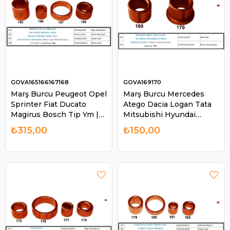
GOVA165166167168
GOVA169170
Marş Burcu Peugeot Opel
Marş Burcu Mercedes
Sprinter Fiat Ducato
Atego Dacia Logan Tata
Magirus Bosch Tip Ym |
Mitsubishi Hyundai
GOVA 165166167168
Laguna | GOVA 169170
₺315,00
₺150,00