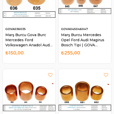
GOVA036035
GOVA045046047
Marş Burcu Gova Burc
Marş Burcu Mercedes
Mercedes Ford
Opel Ford Audi Magirus
Volkswagen Anadol Audi
Bosch Tipi | GOVA
Bosch Escort ( Fiat Uno
045046047
₺150,00
₺255,00
Bosch Tip Dinamo ) |
GOVA 036035