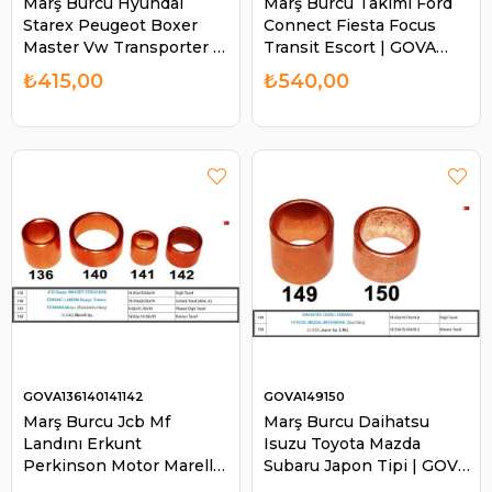
Marş Burcu Hyundai
Marş Burcu Takımı Ford
Starex Peugeot Boxer
Connect Fiesta Focus
Master Vw Transporter |
Transit Escort | GOVA
GOVA 108109110111
127128129130
₺415,00
₺540,00
GOVA136140141142
GOVA149150
Marş Burcu Jcb Mf
Marş Burcu Daihatsu
Landını Erkunt
Isuzu Toyota Mazda
Perkinson Motor Marelli |
Subaru Japon Tipi | GOVA
GOVA 136140141142
149150