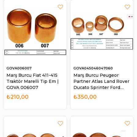
GOVA006007
GOVA045046047060
Marş Burcu Fiat 411-415
Marş Burcu Peugeor
Traktör Marelli Tip Em |
Partner Atlas Land Rover
GOVA 006007
Ducato Sprinter Ford
Magirus Bosch Tip |
₺210,00
₺350,00
GOVA 045046047060