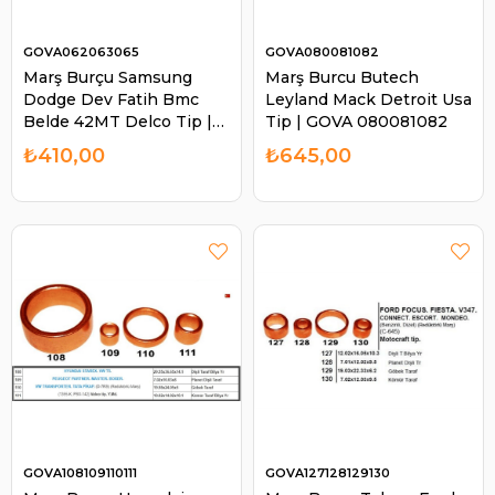
GOVA062063065
GOVA080081082
Marş Burçu Samsung
Marş Burcu Butech
Dodge Dev Fatih Bmc
Leyland Mack Detroit Usa
Belde 42MT Delco Tip |
Tip | GOVA 080081082
GOVA 062063065
₺410,00
₺645,00
GOVA108109110111
GOVA127128129130