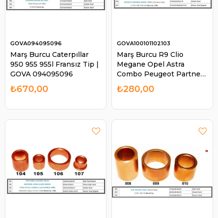
GOVA094095096
GOVA100101102103
Marş Burcu Caterpıllar
Marş Burcu R9 Clio
950 955 955l Fransız Tip |
Megane Opel Astra
GOVA 094095096
Combo Peugeot Partner
Mıknatıslı Mars Valeo Tip
₺670,00
₺280,00
| GOVA 100101102103