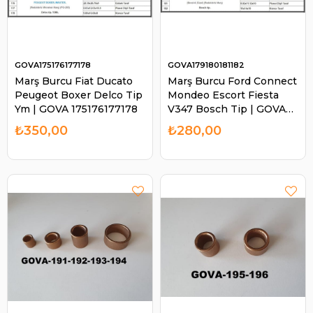
GOVA175176177178
GOVA179180181182
Marş Burcu Fiat Ducato
Marş Burcu Ford Connect
Peugeot Boxer Delco Tip
Mondeo Escort Fiesta
Ym | GOVA 175176177178
V347 Bosch Tip | GOVA
179180181182
₺350,00
₺280,00