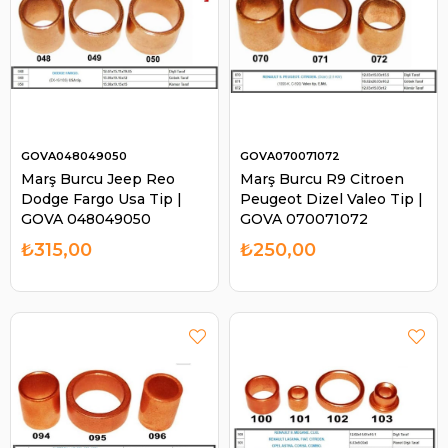
GOVA048049050
GOVA070071072
Marş Burcu Jeep Reo
Marş Burcu R9 Citroen
Dodge Fargo Usa Tip |
Peugeot Dizel Valeo Tip |
GOVA 048049050
GOVA 070071072
₺315,00
₺250,00