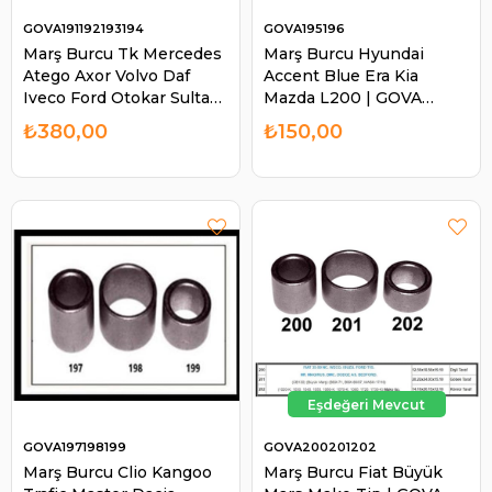
GOVA191192193194
GOVA195196
Marş Burcu Tk Mercedes
Marş Burcu Hyundai
Atego Axor Volvo Daf
Accent Blue Era Kia
Iveco Ford Otokar Sultan
Mazda L200 | GOVA
| GOVA 191192193194
195196
₺380,00
₺150,00
GOVA197198199
GOVA200201202
Marş Burcu Clio Kangoo
Marş Burcu Fiat Büyük