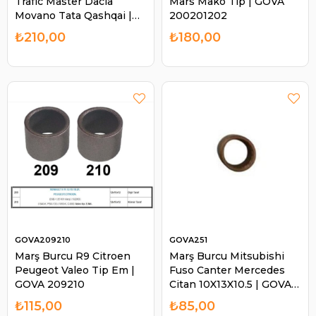
Trafic Master Dacia
Mars Mako Tip | GOVA
Movano Tata Qashqai |
200201202
GOVA 197198199
₺210,00
₺180,00
GOVA209210
GOVA251
Marş Burcu R9 Citroen
Marş Burcu Mitsubishi
Peugeot Valeo Tip Em |
Fuso Canter Mercedes
GOVA 209210
Citan 10X13X10.5 | GOVA
251
₺115,00
₺85,00