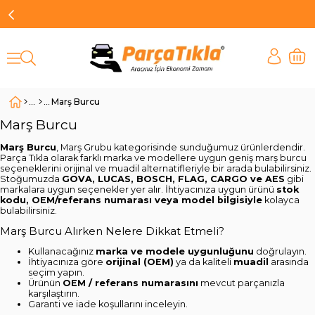
Marş Burcu
Marş Burcu
Marş Burcu
, Marş Grubu kategorisinde sunduğumuz ürünlerdendir.
Parça Tıkla olarak farklı marka ve modellere uygun geniş marş burcu
seçeneklerini orijinal ve muadil alternatifleriyle bir arada bulabilirsiniz.
Stoğumuzda
GOVA, LUCAS, BOSCH, FLAG, CARGO ve AES
gibi
markalara uygun seçenekler yer alır. İhtiyacınıza uygun ürünü
stok
kodu, OEM/referans numarası veya model bilgisiyle
kolayca
bulabilirsiniz.
Marş Burcu Alırken Nelere Dikkat Etmeli?
Kullanacağınız
marka ve modele uygunluğunu
doğrulayın.
İhtiyacınıza göre
orijinal (OEM)
ya da kaliteli
muadil
arasında
seçim yapın.
Ürünün
OEM / referans numarasını
mevcut parçanızla
karşılaştırın.
Garanti ve iade koşullarını inceleyin.