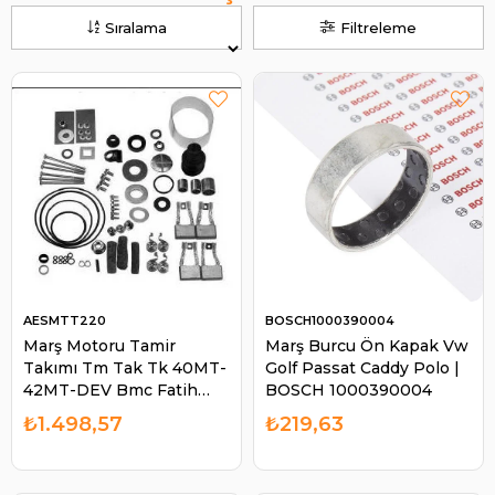
Sıralama
Filtreleme
AESMTT220
BOSCH1000390004
Marş Motoru Tamir
Marş Burcu Ön Kapak Vw
Takımı Tm Tak Tk 40MT-
Golf Passat Caddy Polo |
42MT-DEV Bmc Fatih
BOSCH 1000390004
Marş Tm Tk UTT6538-
₺1.498,57
₺219,63
MTT220 | AES MTT220