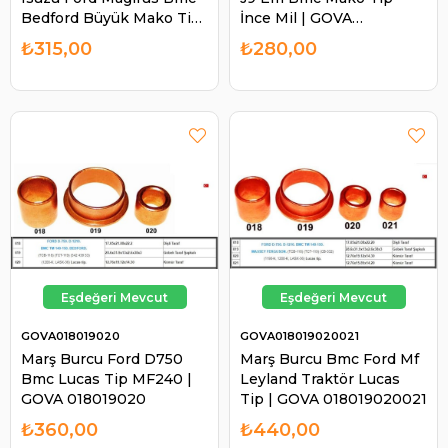
Bedford Büyük Mako Tip
İnce Mil | GOVA
| GOVA 011012013
014012013
₺315,00
₺280,00
GOVA018019020
GOVA018019020021
Marş Burcu Ford D750
Marş Burcu Bmc Ford Mf
Bmc Lucas Tip MF240 |
Leyland Traktör Lucas
GOVA 018019020
Tip | GOVA 018019020021
₺360,00
₺440,00