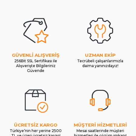
GÜVENLİ ALIŞVERİŞ
UZMAN EKİP
256Bit SSL Sertifikası ile
Tecrübeli çalışanlarımızla
Alışverişte Bilgileriniz
daima yanınızdayız!
Güvende
ÜCRETSİZ KARGO
MÜŞTERİ HİZMETLERİ
Türkiye’nin her yerine 2500
Mesai saatlerinde müşteri
TL ve üzeri ücretsiz kargo!
hizmetleri ile çözüm imkanı!