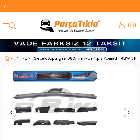
Siecek Süpürgesi 380mm Muz Tip 8 Aparatlı | RBW 91115
‹
›