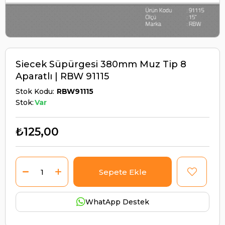
Siecek Süpürgesi 380mm Muz Tip 8
Aparatlı | RBW 91115
Stok Kodu
RBW91115
Stok:
Var
₺125,00
WhatApp Destek