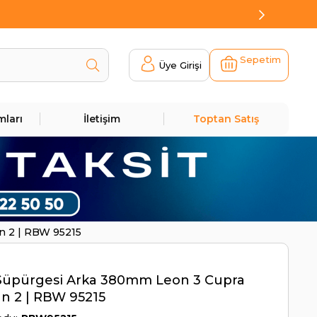
Sepetim
Üye Girişi
mları
İletişim
Toptan Satış
n 2 | RBW 95215
 Süpürgesi Arka 380mm Leon 3 Cupra
n 2 | RBW 95215