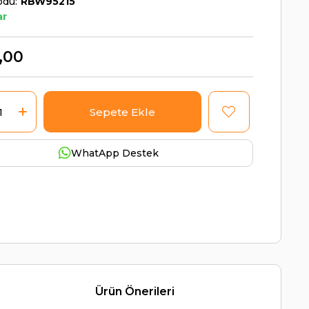
odu
RBW95215
ar
,00
WhatApp Destek
Ürün Önerileri