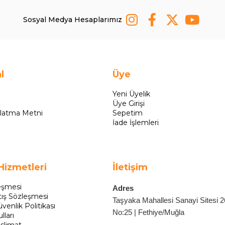
Sosyal Medya Hesaplarımız
l
Üye
Yeni Üyelik
Üye Girişi
latma Metni
Sepetim
İade İşlemleri
Hizmetleri
İletişim
eşmesi
Adres
tış Sözleşmesi
Taşyaka Mahallesi Sanayi Sitesi 
üvenlik Politikası
No:25 | Fethiye/Muğla
lları
slimat