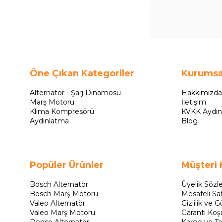
Öne Çıkan Kategoriler
Kurumsa
Alternatör - Şarj Dinamosu
Hakkımızda
Marş Motoru
İletişim
Klima Kompresörü
KVKK Aydın
Aydınlatma
Blog
Popüler Ürünler
Müşteri 
Bosch Alternatör
Üyelik Sözl
Bosch Marş Motoru
Mesafeli Sa
Valeo Alternatör
Gizlilik ve G
Valeo Marş Motoru
Garanti Koşu
Denso Alternatör
Kargo ve Te