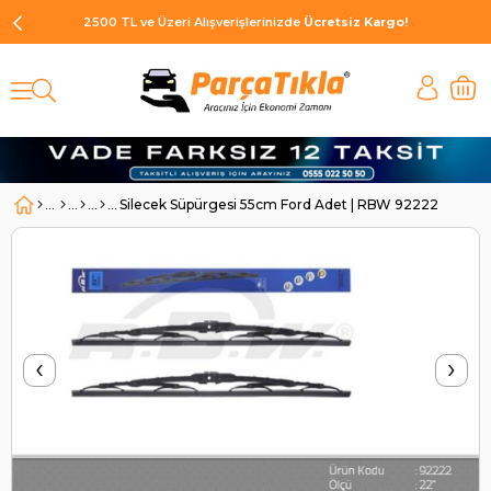
2500 TL ve Üzeri Alışverişlerinizde
Ücretsiz Kargo!
Silecek Süpürgesi 55cm Ford Adet | RBW 92222
‹
›