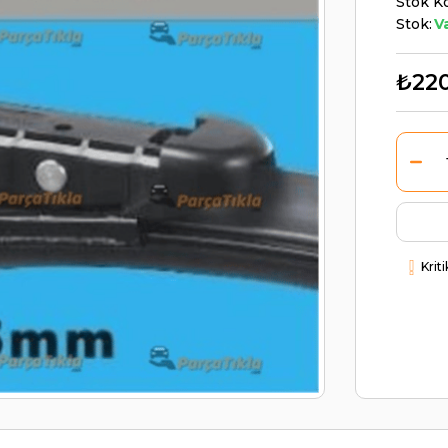
Stok K
Stok:
V
₺22
Krit