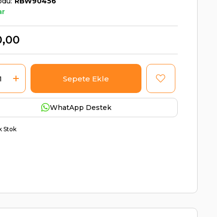
odu
RBW90456
ar
0,00
WhatApp Destek
ik Stok