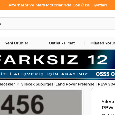
Alternatör ve Marş Motorlarında Çok Özel Fiyatlar!
Yeni Ürünler
Outlet - Fırsat
Müşteri Yoru
ilecekler
Silecek Süpürgesi Land Rover Frelende | RBW 90
Silec
RBW 