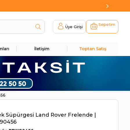
Sepetim
Üye Girişi
mları
İletişim
Toptan Satış
456
ek Süpürgesi Land Rover Frelende |
90456