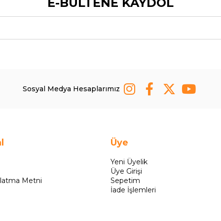
E-BÜLTENE KAYDOL
Sosyal Medya Hesaplarımız
l
Üye
Yeni Üyelik
Üye Girişi
latma Metni
Sepetim
İade İşlemleri