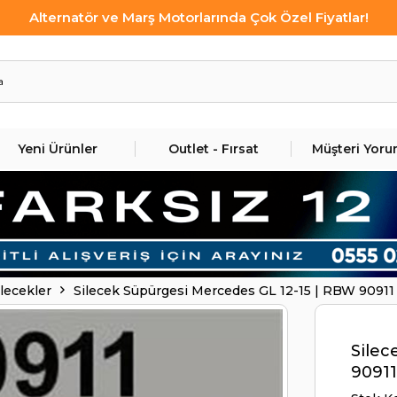
Alternatör ve Marş Motorlarında Çok Özel Fiyatlar!
Yeni Ürünler
Outlet - Fırsat
Müşteri Yoru
ilecekler
Silecek Süpürgesi Mercedes GL 12-15 | RBW 90911
Silec
9091