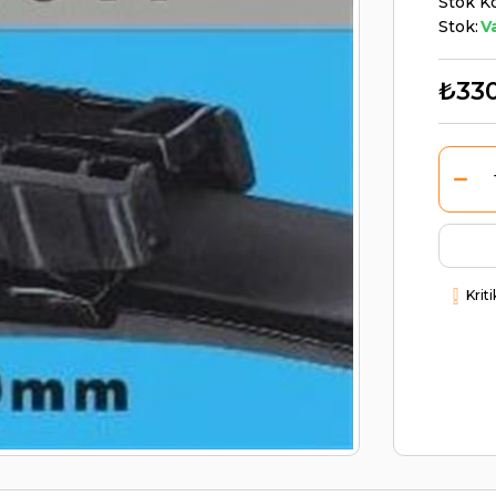
Stok K
Stok:
V
₺33
Krit