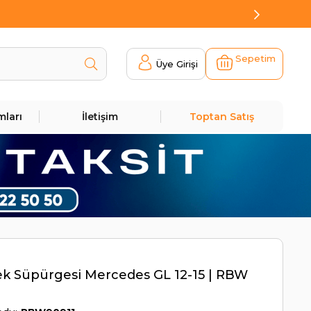
Sepetim
Üye Girişi
mları
İletişim
Toptan Satış
ek Süpürgesi Mercedes GL 12-15 | RBW
1