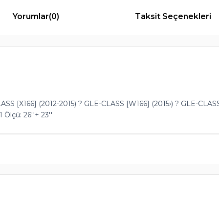
Yorumlar
(0)
Taksit Seçenekleri
X166] (2012-2015) ? GLE-CLASS [W166] (2015›) ? GLE-CLASS C
Ölçü: 26''+ 23''