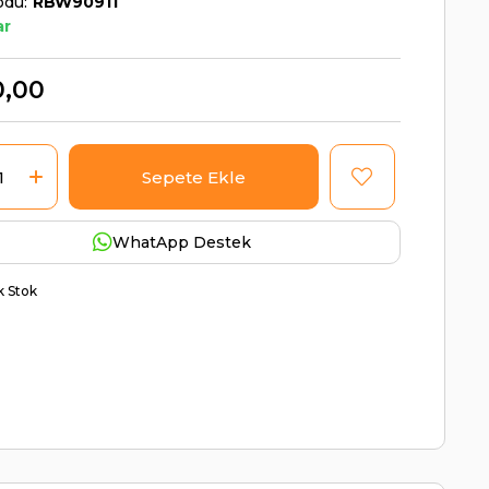
odu
RBW90911
ar
0,00
WhatApp Destek
ik Stok