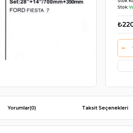
Stok K
Stok:
V
₺22
Yorumlar
(0)
Taksit Seçenekleri