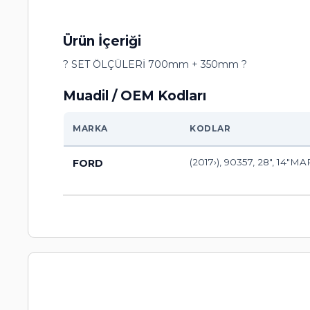
Ürün İçeriği
? SET ÖLÇÜLERİ 700mm + 350mm ?
Muadil / OEM Kodları
MARKA
KODLAR
(2017›), 90357, 28", 14"M
FORD