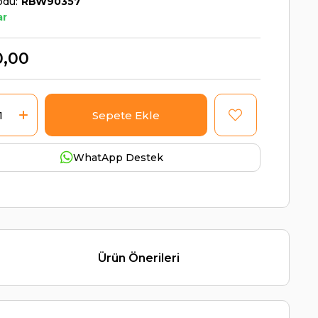
odu
RBW90357
ar
0,00
WhatApp Destek
Ürün Önerileri