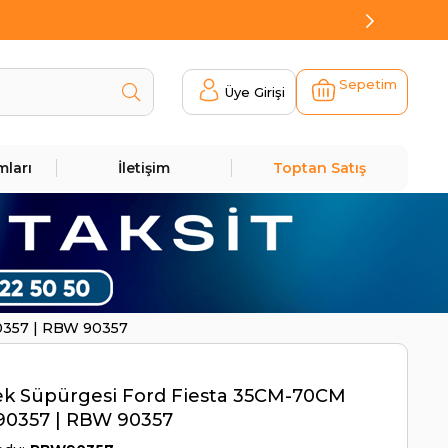
Sepetim
Üye Girişi
mları
İletişim
Toptan Satış
0357 | RBW 90357
ek Süpürgesi Ford Fiesta 35CM-70CM
0357 | RBW 90357