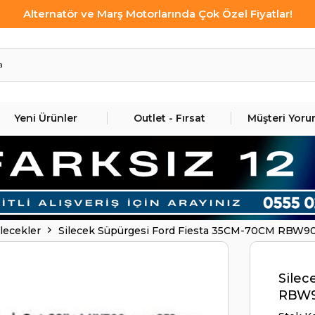
Alternatör ve Marş Motorlarında Çok Özel Fiyatlar!
Yeni Ürünler
Outlet - Fırsat
Müşteri Yoru
ilecekler
Silecek Süpürgesi Ford Fiesta 35CM-70CM RBW9
Silec
RBW9