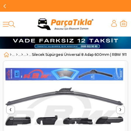
Silecek Süpürgesi Üniversal 8 Adap 600mm | RBW 9112
‹
›