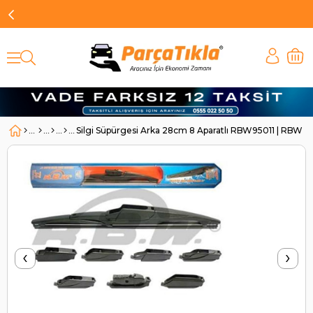
Silgi Süpürgesi Arka 28cm 8 Aparatlı RBW95011 | RBW 9
‹
›