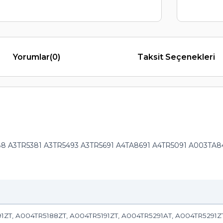
Yorumlar
(0)
Taksit Seçenekleri
8 A3TR5381 A3TR5493 A3TR5691 A4TA8691 A4TR5091 A003TA8
ZT, A004TR5188ZT, A004TR5191ZT, A004TR5291AT, A004TR5291ZT