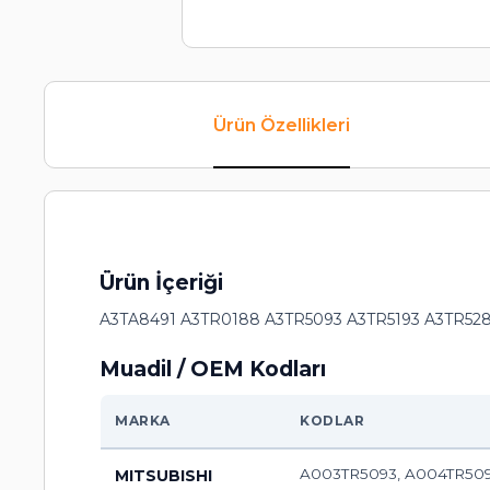
Ürün Özellikleri
Ürün İçeriği
A3TA8491 A3TR0188 A3TR5093 A3TR5193 A3TR528
Muadil / OEM Kodları
MARKA
KODLAR
A003TR5093, A004TR5091
MITSUBISHI