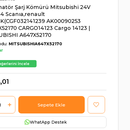
natör Şarj Kömürü Mitsubishi 24V
4 Scanıa,renault
K(CGF032141239 AK00090253
52170 CARGO14123 Cargo 14123 |
UBISHI A647X52170
odu
MITSUBISHIA647X52170
ar
ğerlerini İncele
,01
WhatApp Destek