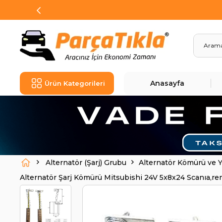
Anasayfa
Ürün Kategorileri
Alternatör (Şarj) Grubu
Alternatör Kömürü ve 
Alternatör Şarj Kömürü Mitsubishi 24V 5x8x24 Scanıa
CARGO14123 Cargo 14123 | MITSUBISHI A647X52170