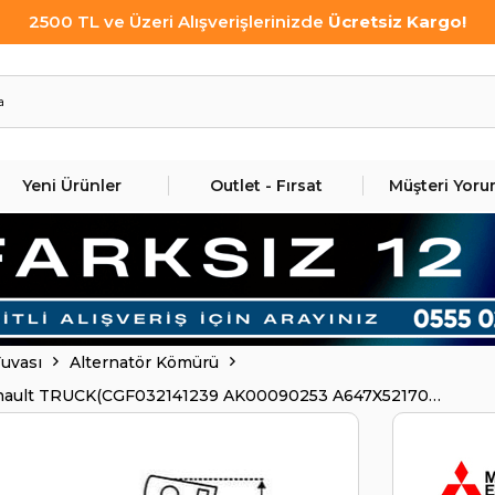
2500 TL ve Üzeri Alışverişlerinizde
Ücretsiz Kargo!
Yeni Ürünler
Outlet - Fırsat
Müşteri Yoru
Yuvası
Alternatör Kömürü
,renault TRUCK(CGF032141239 AK00090253 A647X52170