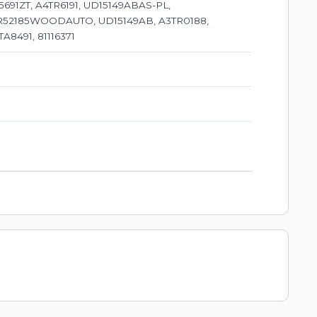
5691ZT, A4TR6191, UD15149ABAS-PL,
R52185WOODAUTO, UD15149AB, A3TR0188,
A8491, 81116371