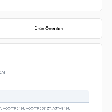
Ürün Önerileri
491
, A004TR5491, A004TR5691ZT, A3TA8491,