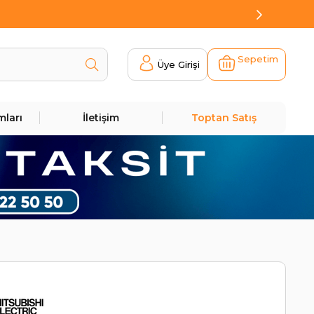
Sepetim
Üye Girişi
mları
İletişim
Toptan Satış