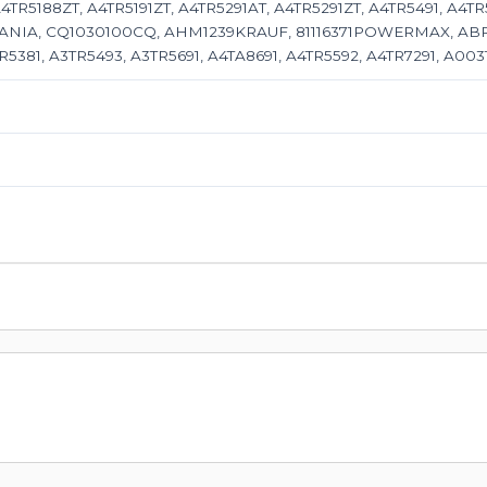
4TR5188ZT, A4TR5191ZT, A4TR5291AT, A4TR5291ZT, A4TR5491, A4TR
CANIA, CQ1030100CQ, AHM1239KRAUF, 81116371POWERMAX, AB
R5381, A3TR5493, A3TR5691, A4TA8691, A4TR5592, A4TR7291, A003T