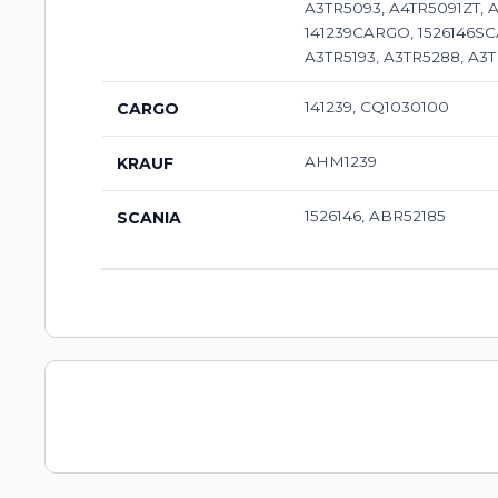
A3TR5093, A4TR5091ZT, A
141239CARGO, 1526146S
A3TR5193, A3TR5288, A3T
141239, CQ1030100
CARGO
AHM1239
KRAUF
1526146, ABR52185
SCANIA