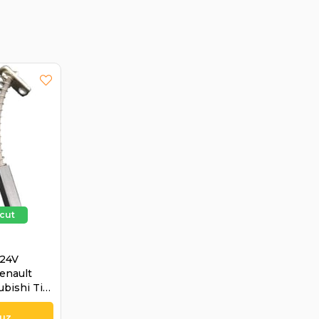
 24V
Renault
ubishi Tip