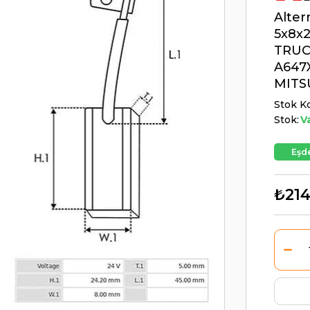
Alter
5x8x2
TRUC
A647X
MITS
Stok K
Stok:
V
Eşde
₺214