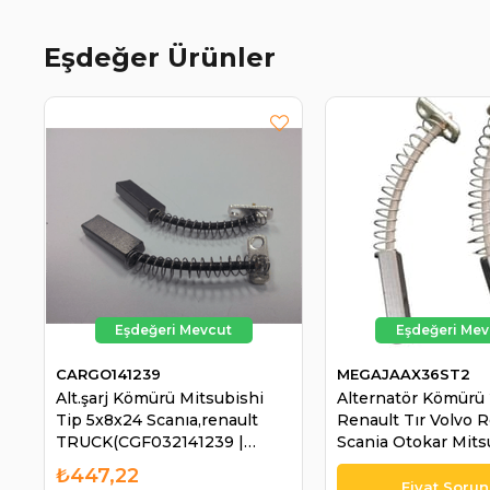
Eşdeğer Ürünler
CARGO141239
MEGAJAAX36ST2
Alt.şarj Kömürü Mitsubishi
Alternatör Kömürü
Tip 5x8x24 Scanıa,renault
Renault Tır Volvo 
TRUCK(CGF032141239 |
Scania Otokar Mits
CARGO 141239
| MEGA JAAX36ST2
₺447,22