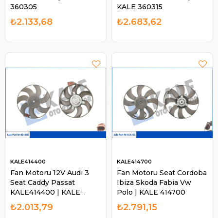
360305
KALE 360315
₺2.133,68
₺2.683,62
KALE414400
KALE414700
Fan Motoru 12V Audi 3
Fan Motoru Seat Cordoba
Seat Caddy Passat
Ibiza Skoda Fabia Vw
KALE414400 | KALE
Polo | KALE 414700
414400
₺2.013,79
₺2.791,15