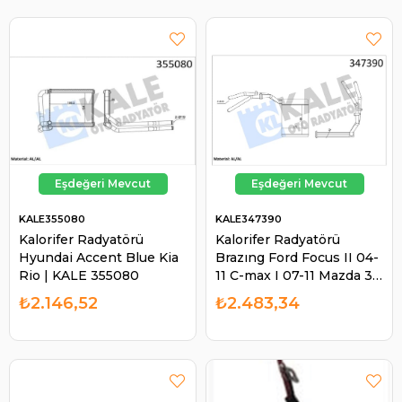
KALE355080
KALE347390
Kalorifer Radyatörü
Kalorifer Radyatörü
Hyundai Accent Blue Kia
Brazıng Ford Focus II 04-
Rio | KALE 355080
11 C-max I 07-11 Mazda 3
03-09 Volvo S40 II C30
₺2.146,52
₺2.483,34
04-12 | KALE 347390