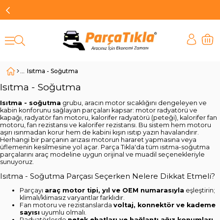
Isıtma - Soğutma
Isıtma - Soğutma
Isıtma - soğutma
grubu, aracın motor sıcaklığını dengeleyen ve
kabin konforunu sağlayan parçaları kapsar: motor radyatörü ve
kapağı, radyatör fan motoru, kalorifer radyatörü (peteği), kalorifer fan
motoru, fan rezistansı ve kalorifer rezistansı. Bu sistem hem motoru
aşırı ısınmadan korur hem de kabini kışın ısıtıp yazın havalandırır.
Herhangi bir parçanın arızası motorun hararet yapmasına veya
üflemenin kesilmesine yol açar. Parça Tıkla'da tüm ısıtma-soğutma
parçalarını araç modeline uygun orijinal ve muadil seçenekleriyle
sunuyoruz.
Isıtma - Soğutma Parçası Seçerken Nelere Dikkat Etmeli?
Parçayı
araç motor tipi, yıl ve OEM numarasıyla
eşleştirin;
klimalı/klimasız varyantlar farklıdır.
Fan motoru ve rezistanslarda
voltaj, konnektör ve kademe
sayısı
uyumlu olmalı.
Radyatörlerde
petek ebatları ve bağlantı ağız konumları