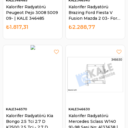
KALE346485
KALE346540
Kalorifer Radyatörü
Kalorifer Radyatörü
Peugeot Pejo 3008 5009
Brazing Ford Fiesta V
09- | KALE 346485
Fusion Mazda 2 03- Ford
Fiesta V Fusıon Mazda 2 |
₺1.817,31
₺2.288,77
KALE 346540
KALE346570
KALE346630
Kalorifer Radyatörü Kia
Kalorifer Radyatörü
Bongo 2.5 Tci 2.7 D
Mercedes Sclass W140
K2500 2.5 Tci - 2.7 D
91-98 Şasi No: A133638 |