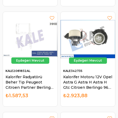
KALE2081832AL
KALE342735
Kalorifer Radyatörü
Kalorifer Motoru 12V Opel
Beher Tip Peugeot
Astra G Astra H Astra H
Citroen Partner Berlingo
Gtc Citroen Berlingo 96-
1.9 2. 306 Xsara Xantıa |
08 ZX 91-97 Peugeot 306
₺1.587,53
₺2.923,88
KALE 2081832AL
93-02 Partner | KALE
342735