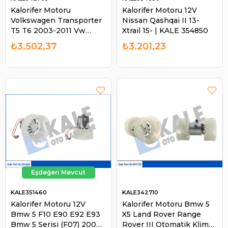
Kalorifer Motoru
Kalorifer Motoru 12V
Volkswagen Transporter
Nissan Qashqai II 13-
T5 T6 2003-2011 Vw
Xtrail 15- | KALE 354850
Transporter | KALE
₺3.502,37
₺3.201,23
342705
KALE351460
KALE342710
Kalorifer Motoru 12V
Kalorifer Motoru Bmw 5
Bmw 5 F10 E90 E92 E93
X5 Land Rover Range
Bmw 5 Serisi (F07) 2009-
Rover III Otomatik Klimalı