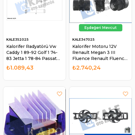
KALE352025
KALE347025
Kalorifer Radyatörü Vw
Kalorifer Motoru 12V
Caddy 1 89-92 Golf 1 74-
Renault Megan 3 III
83 Jetta 1 78-84 Passat
Fluence Renault Fluence
80-88 | KALE 352025
2009- / Megane III 2008-
₺1.089,43
₺2.740,24
2015 | KALE 347025