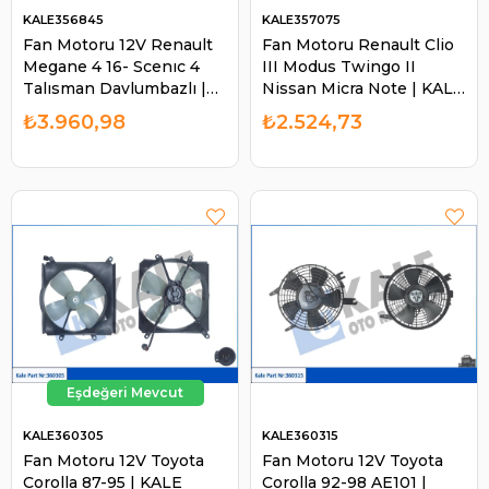
KALE356845
KALE357075
Fan Motoru 12V Renault
Fan Motoru Renault Clio
Megane 4 16- Scenıc 4
III Modus Twingo II
Talısman Davlumbazlı |
Nissan Micra Note | KALE
KALE 356845
357075
₺3.960,98
₺2.524,73
KALE360305
KALE360315
Fan Motoru 12V Toyota
Fan Motoru 12V Toyota
Corolla 87-95 | KALE
Corolla 92-98 AE101 |