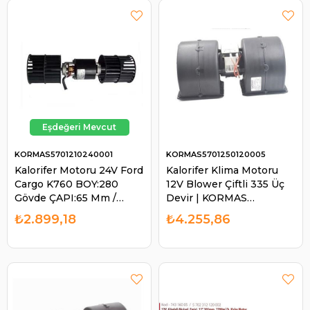
KORMAS5701210240001
KORMAS5701250120005
Kalorifer Motoru 24V Ford
Kalorifer Klima Motoru
Cargo K760 BOY:280
12V Blower Çiftli 335 Üç
Gövde ÇAPI:65 Mm /
Devir | KORMAS
Pervane ÇAPI:105 Mm |
5701250120005
₺2.899,18
₺4.255,86
KORMAS 5701210240001