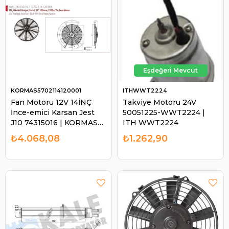
KORMAS5702114120001
ITHWWT2224
Fan Motoru 12V 14İNÇ
Takviye Motoru 24V
İnce-emici Karsan Jest
50051225-WWT2224 |
J10 74315016 | KORMAS
ITH WWT2224
5702114120001
₺4.068,08
₺1.262,90