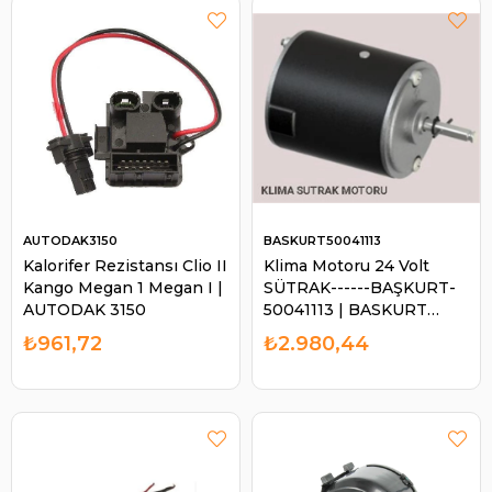
AUTODAK3150
BASKURT50041113
Kalorifer Rezistansı Clio II
Klima Motoru 24 Volt
Kango Megan 1 Megan I |
SÜTRAK------BAŞKURT-
AUTODAK 3150
50041113 | BASKURT
50041113
₺961,72
₺2.980,44