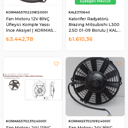
KORMAS5702208120001
KALE370640
Fan Motoru 12V 8İNÇ
Kalorifer Radyatörü
Üfleyici Komple Yassı
Brazıng Mitsubishi L300
İnce Aksiyel | KORMAS
2.5D 01-09 Borulu | KALE
5702208120001
370640
₺3.442,78
₺1.610,36
KORMAS5702311240001
KORMAS5702109240001
Fan Motoru 24V 11İNÇ
Fan Motoru 24V 9İNÇ