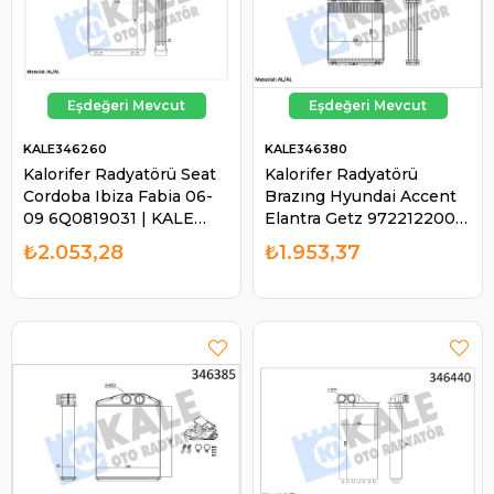
KALE346260
KALE346380
Kalorifer Radyatörü Seat
Kalorifer Radyatörü
Cordoba Ibiza Fabia 06-
Brazıng Hyundai Accent
09 6Q0819031 | KALE
Elantra Getz 9722122000
346260
| KALE 346380
₺2.053,28
₺1.953,37