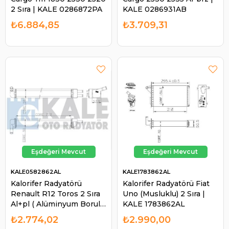
2 Sıra | KALE 0286872PA
KALE 0286931AB
₺6.884,85
₺3.709,31
KALE0582862AL
KALE1783862AL
Kalorifer Radyatörü
Kalorifer Radyatörü Fiat
Renault R12 Toros 2 Sıra
Uno (Musluklu) 2 Sıra |
Al+pl ( Alüminyum Borulu
KALE 1783862AL
) | KALE 0582862AL
₺2.774,02
₺2.990,00