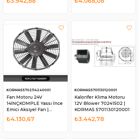
₺3.942,88
₺4.068,08
KORMAS5702114240001
KORMAS5701130120001
Fan Motoru 24V
Kalorifer Klima Motoru
14İNÇKOMPLE Yassı İnce
12V Blower 70241502 |
Emici Aksiyel Fan |
KORMAS 5701130120001
KORMAS 5702114240001
₺4.130,67
₺3.442,78