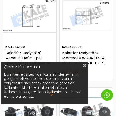
KALE346720
KALE346805
Kalorifer Radyatörü
Kalorifer Radyatörü
Renault Trafic Opel
Mercedes W204 07-14
Vivaro Nissan Primastar |
W212 09-15 C218 11-17
Çerez Kullanımı
KALE 346720
R231 12- C190 14- R197 11-
₺2.495,23
₺2.680,30
| KALE 346805
Bu internet sitesinde, kullanıcı deneyimini
geliştirmek ve internet sitesinin verimli
çalışmasını sağlamak amacıyla çerezler
kullanılmaktadır. Bu internet sitesini
kullanarak bu çerezlerin kullanılmasını kabul
etmiş olursunuz.