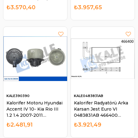
2017 / 5 Serisi Gran
| KALE 342710
₺3.570,40
₺3.957,65
Turısmo (F07) 2009-2017
| KALE 351460
KALE390390
KALE0483831AB
Kalorifer Motoru Hyundai
Kalorifer Radyatörü Arka
Accent IV 10- Kia Rio III
Karsan Jest Euro VI
1.2 1.4 2007-2011
0483831AB 466400
971114L000 | KALE
7550032AA | KALE
₺2.481,91
₺3.921,49
390390
0483831AB