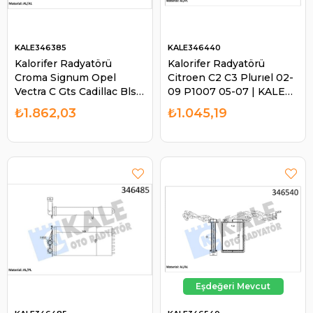
KALE346385
KALE346440
Kalorifer Radyatörü
Kalorifer Radyatörü
Croma Signum Opel
Citroen C2 C3 Plurıel 02-
Vectra C Gts Cadillac Bls
09 P1007 05-07 | KALE
Saab | KALE 346385
346440
₺1.862,03
₺1.045,19