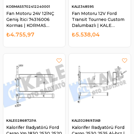
KORMAS5702412240001
KALE348595
Fan Motoru 24V 12İNÇ
Fan Motoru 12V Ford
Geniş İtici 74316006
Transit Tourneo Custom
Kormas | KORMAS
Dalumbazlı | KALE
5702412240001
348595
₺4.755,97
₺5.538,04
KALE0286872PA
KALE0286931AB
Kalorifer Radyatörü Ford
Kalorifer Radyatörü Ford
Cargo Ym 1830 2530 2520
Cargo 2530 2535 Al-brz |