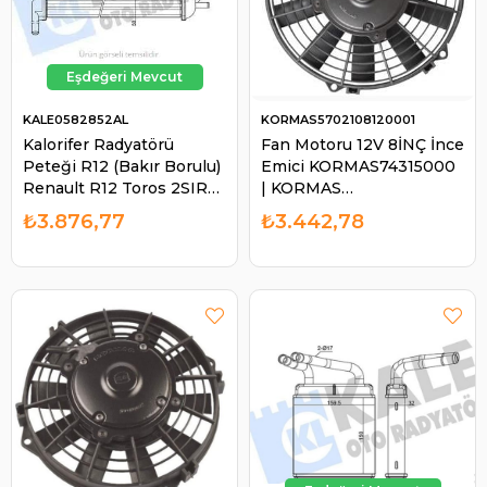
KALE0582852AL
KORMAS5702108120001
Kalorifer Radyatörü
Fan Motoru 12V 8İNÇ İnce
Peteği R12 (Bakır Borulu)
Emici KORMAS74315000
Renault R12 Toros 2SIRA
| KORMAS
Cu+pl Bakır Borulu |
5702108120001
₺3.876,77
₺3.442,78
KALE 0582852AL