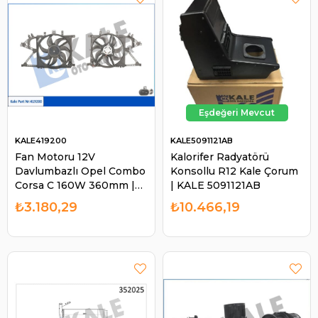
KALE419200
KALE5091121AB
Fan Motoru 12V
Kalorifer Radyatörü
Davlumbazlı Opel Combo
Konsollu R12 Kale Çorum
Corsa C 160W 360mm |
| KALE 5091121AB
KALE 419200
₺3.180,29
₺10.466,19