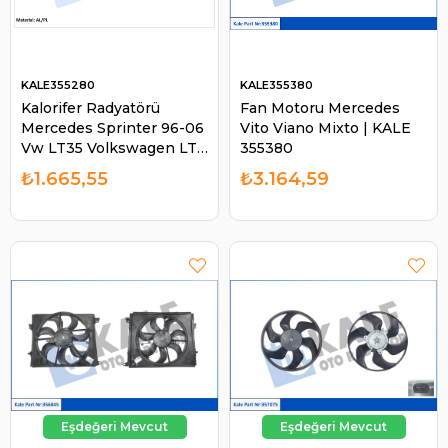
KALE355280
KALE355380
Kalorifer Radyatörü
Fan Motoru Mercedes
Mercedes Sprinter 96-06
Vito Viano Mixto | KALE
Vw LT35 Volkswagen LT
355380
28-35 II (2DB,2DE,2DK) |
₺1.665,55
₺3.164,59
KALE 355280