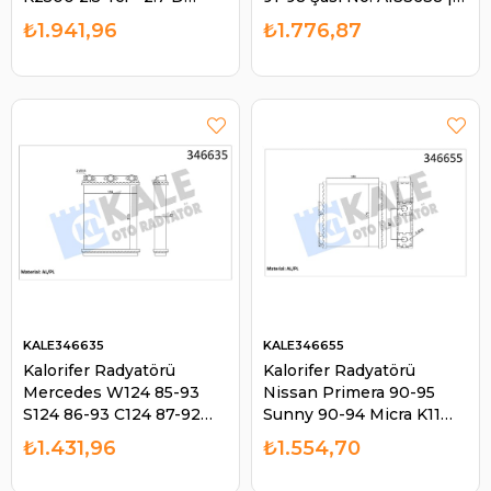
2001> ( OK60A-61010 )
KALE 346630
₺1.941,96
₺1.776,87
OK60A61010 Kia 25 27
D4BH J2 | KALE 346570
KALE346635
KALE346655
Kalorifer Radyatörü
Kalorifer Radyatörü
Mercedes W124 85-93
Nissan Primera 90-95
S124 86-93 C124 87-92
Sunny 90-94 Micra K11
Mekanik | KALE 346635
92-00 Bmc Levent |
₺1.431,96
₺1.554,70
KALE 346655