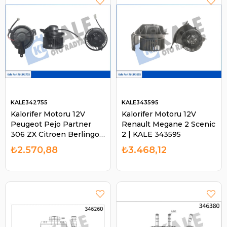
KALE342755
KALE343595
Kalorifer Motoru 12V
Kalorifer Motoru 12V
Peugeot Pejo Partner
Renault Megane 2 Scenic
306 ZX Citroen Berlingo
2 | KALE 343595
98-00 | KALE 342755
₺2.570,88
₺3.468,12