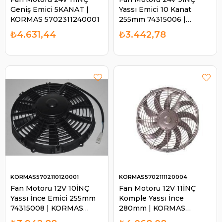
Geniş Emici 5KANAT |
Yassı Emici 10 Kanat
KORMAS 5702311240001
255mm 74315006 |
KORMAS 5702109240001
₺4.631,44
₺3.442,78
KORMAS5702110120001
KORMAS5702111120004
Fan Motoru 12V 10İNÇ
Fan Motoru 12V 11İNÇ
Yassı İnce Emici 255mm
Komple Yassı İnce
74315008 | KORMAS
280mm | KORMAS
5702110120001
5702111120004