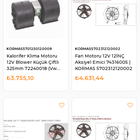
KORMAS5701250120009
KORMAS5702312120002
Kalorifer Klima Motoru
Fan Motoru 12V 12İNÇ
12V Blower Küçük Çiftli
Aksiyel Emici 74316005 |
325mm 72240018 (Vw
KORMAS 5702312120002
Crafter Arka Sonradan
₺3.755,10
₺4.631,44
Takma Klima) | KORMAS
5701250120009