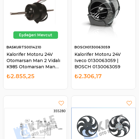
BASKURT50014210
BOSCH0130063059
Kalorifer Motoru 24V
Kalorifer Motoru 24V
Otomarsan Man 2 Vidalı
Iveco 0130063059 |
K985 Otomarsan Man
BOSCH 0130063059
Vidali Salyangoz Motor
₺2.855,25
₺2.306,17
Baskurt 14210 | BASKURT
50014210