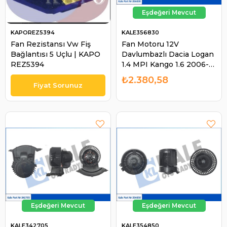
KAPOREZ5394
KALE356830
Fan Rezistansı Vw Fiş
Fan Motoru 12V
Bağlantısı 5 Uçlu | KAPO
Davlumbazlı Dacia Logan
REZ5394
1.4 MPI Kango 1.6 2006-
2012 / Solenza 1.4 2003-
₺2.380,58
2005 6001546843 | KALE
356830
KALE342705
KALE354850