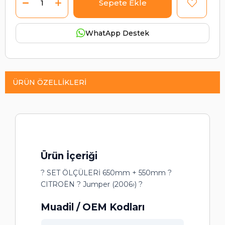
WhatApp Destek
ÜRÜN ÖZELLIKLERI
Ürün İçeriği
? SET ÖLÇÜLERİ 650mm + 550mm ?
CITROËN ? Jumper (2006›) ?
Muadil / OEM Kodları