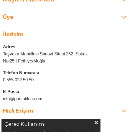
Üye
İletişim
Adres
Taşyaka Mahallesi Sanayi Sitesi 262. Sokak
No:25 | Fethiye/Muğla
Telefon Numarası
0 555 022 50 50
E-Posta
info@parcatikla.com
Hızlı Erişim
Çerez Kullanımı
©2025
Parcatikla.com
| Tüm Hakları Saklıdır.