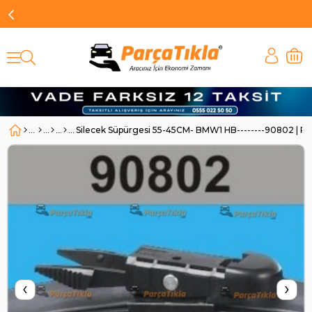
Silecek Süpürgesi 55-45CM- BMW1 HB--------90802 | 
‹
›