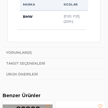
MARKA
KODLAR
[F20, F21],
BMW
(2011›)
YORUMLAR
(0)
TAKSIT SEÇENEKLERI
ÜRÜN ÖNERILERI
Benzer Ürünler