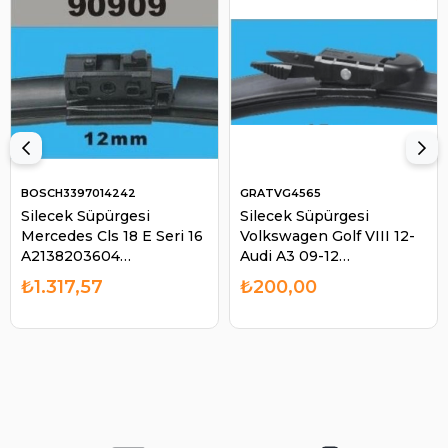
BOSCH3397014242
GRATVG4565
Silecek Süpürgesi
Silecek Süpürgesi
Mercedes Cls 18 E Seri 16
Volkswagen Golf VIII 12-
A2138203604
Audi A3 09-12
A2138205701 | BOSCH
GRATVG4565 650mm
₺1.317,57
₺200,00
3397014242
450mm | GRAT VG4565