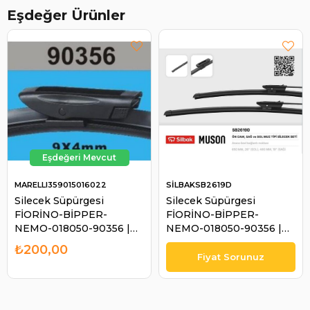
Eşdeğer Ürünler
MARELLI359015016022
SİLBAKSB2619D
Silecek Süpürgesi
Silecek Süpürgesi
FİORİNO-BİPPER-
FİORİNO-BİPPER-
NEMO-018050-90356 |
NEMO-018050-90356 |
MARELLI 359015016022
SİLBAK SB2619D
₺200,00