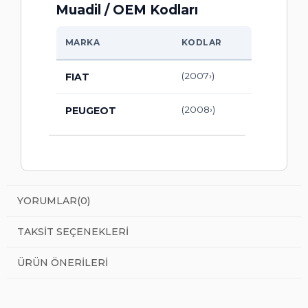
Muadil / OEM Kodları
MARKA
KODLAR
(2007›)
FIAT
(2008›)
PEUGEOT
YORUMLAR
(0)
TAKSIT SEÇENEKLERI
ÜRÜN ÖNERILERI