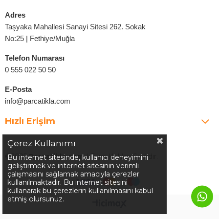
Adres
Taşyaka Mahallesi Sanayi Sitesi 262. Sokak
No:25 | Fethiye/Muğla
Telefon Numarası
0 555 022 50 50
E-Posta
info@parcatikla.com
Hızlı Erişim
Çerez Kullanımı
©2025
Parcatikla.com
| Tüm Hakları Saklıdır.
Bu internet sitesinde, kullanıcı deneyimini
geliştirmek ve internet sitesinin verimli
çalışmasını sağlamak amacıyla çerezler
kullanılmaktadır. Bu internet sitesini
kullanarak bu çerezlerin kullanılmasını kabul
etmiş olursunuz.