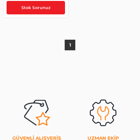
₺4.624,15
Stok Sorunuz
1
GÜVENLİ ALIŞVERİŞ
UZMAN EKİP