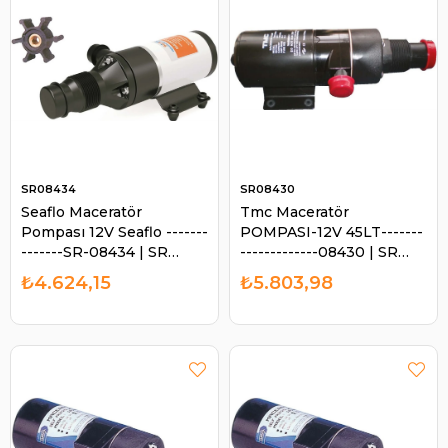
SR08434
SR08430
Seaflo Maceratör
Tmc Maceratör
Pompası 12V Seaflo -------
POMPASI-12V 45LT-------
-------SR-08434 | SR
-------------08430 | SR
08434
08430
₺4.624,15
₺5.803,98