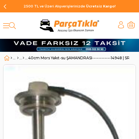
2500 TL ve Üzeri Alışverişlerinizde
Ücretsiz Kargo!
40cm Mors Yakıt-su ŞAMANDRASI------------14948 | SR 149