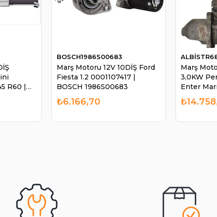
BOSCH1986S00683
ALBİSTR6
DİŞ
Marş Motoru 12V 10DİŞ Ford
Marş Moto
ini
Fiesta 1.2 0001107417 |
3,0KW Per
5 R60 |
BOSCH 1986S00683
Enter Mar
2
STR6834
₺6.166,70
₺14.758