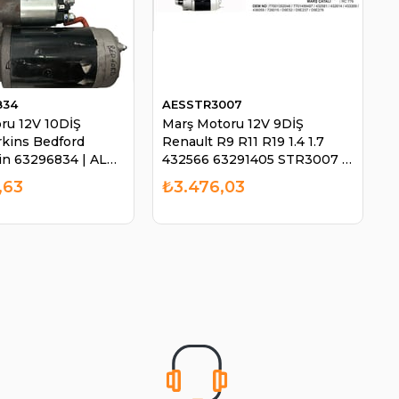
834
AESSTR3007
ru 12V 10DİŞ
Marş Motoru 12V 9DİŞ
kins Bedford
Renault R9 R11 R19 1.4 1.7
in 63296834 | ALBİ
432566 63291405 STR3007 |
AES STR3007
,63
₺3.476,03