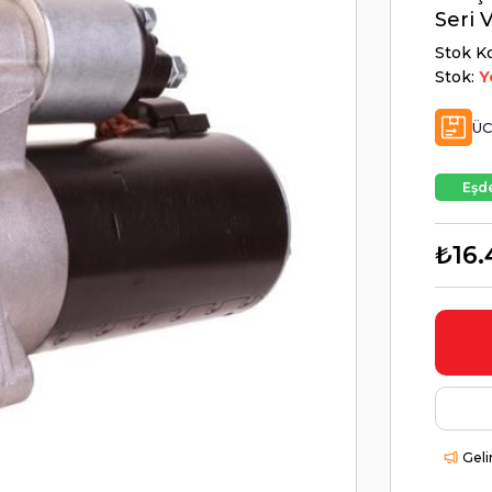
Seri 
Stok K
Stok:
Y
ÜC
Eşde
₺16.
Geli