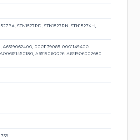
527BA, STN1527RD, STN1527RN, STN1527XH,
0, A6519062400, 0001139085-0001149400-
 A006151450180, A6519060026, A651906002680,
1739