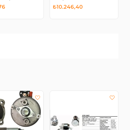
10
76
₺10.246,40