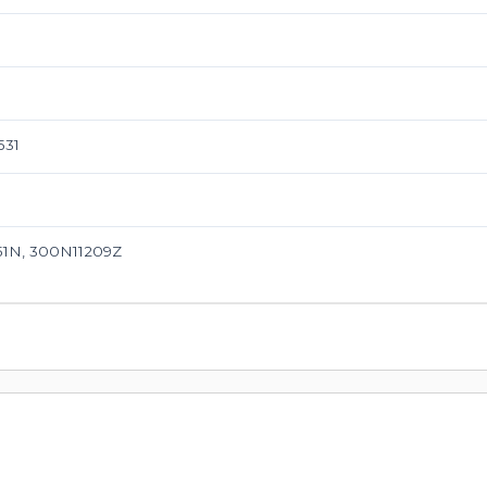
531
51N, 300N11209Z