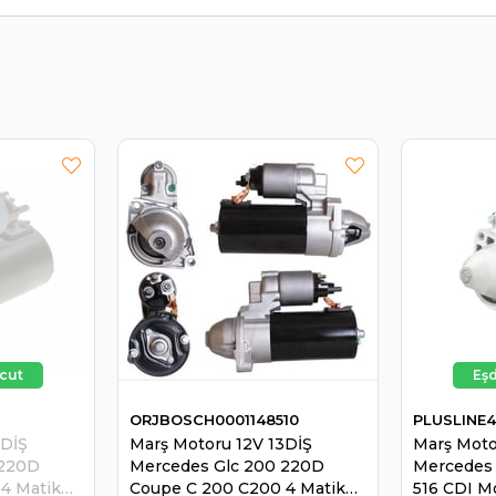
ORJBOSCH0001148510
PLUSLINE4
3DİŞ
Marş Motoru 12V 13DİŞ
Marş Moto
 220D
Mercedes Glc 200 220D
Mercedes 
4 Matik
Coupe C 200 C200 4 Matik
516 CDI M