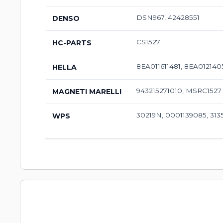
DSN967, 42428551
DENSO
CS1527
HC-PARTS
8EA011611481, 8EA012140
HELLA
943215271010, MSRC1527
MAGNETI MARELLI
30219N, 0001139085, 313
WPS