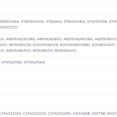
TB5900BA, STB5900MN, STB4943, STB4943BA, STN1527AB, STN1
STN1527ZD
00, A651906230080, A6519062800, A651906280080, A651906110
14501, 6519060026, A0009060126, A000906012680, A0061514501,
00, A6519064300, 6519061100, 6519062400
 STN1527RB, STN1527WA
CST40322ES, CST40322OS, CST40322RS, DRS0628, DS1738, RAS3