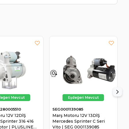
280005510
SEG0001139085
V
ru 12V 12DİŞ
Marş Motoru 12V 13DİŞ
M
Sprinter 316 416
Mercedes Sprinter C Seri
M
otor | PLUSLINE
Vito | SEG 0001139085
V