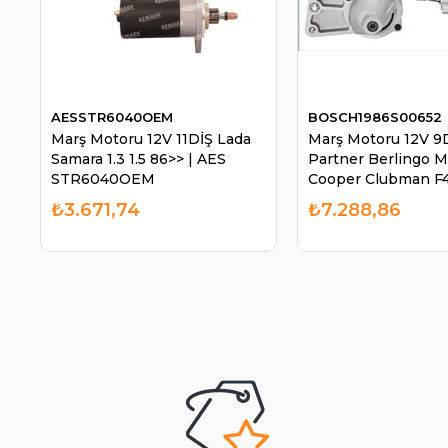
AESSTR6040OEM
BOSCH1986S00652
Marş Motoru 12V 11DİŞ Lada
Marş Motoru 12V 9
Samara 1.3 1.5 86>> | AES
Partner Berlingo M
STR6040OEM
Cooper Clubman F4
BOSCH 1986S0065
₺3.671,74
₺7.288,86