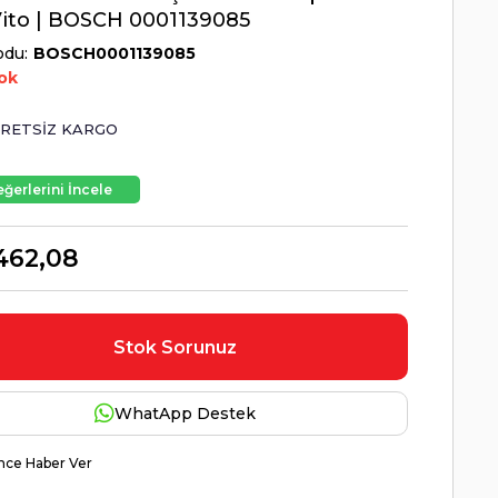
Vito | BOSCH 0001139085
odu
BOSCH0001139085
ok
RETSIZ KARGO
ğerlerini İncele
462,08
Stok Sorunuz
WhatApp Destek
nce Haber Ver