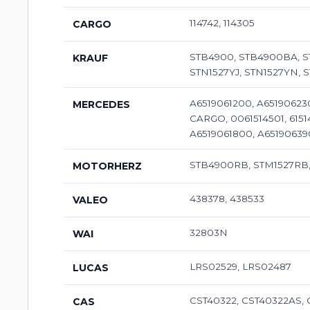
114742, 114305
CARGO
STB4900, STB4900BA, S
KRAUF
STN1527YJ, STN1527YN, 
A6519061200, A65190623
MERCEDES
CARGO, 0061514501, 615
A6519061800, A65190639
STB4900RB, STM1527RB,
MOTORHERZ
438378, 438533
VALEO
32803N
WAI
LRS02529, LRS02487
LUCAS
CST40322, CST40322AS, 
CAS