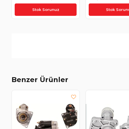
0001139085
2.1 2016- A651906
₺7.426,93
₺14.131,60
0001148511 0001148
Stok Sorunuz
Stok Sorun
BOSCH 000114851
Benzer Ürünler