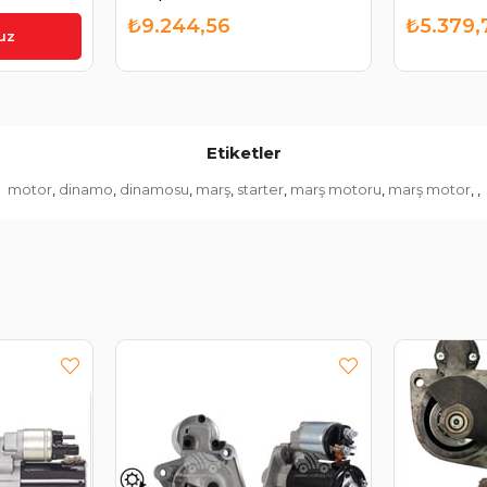
4800
2.1 2016- A6519064800
42800055
₺9.244,56
₺5.379,
510 |
0001148511 0001148510 | ORJ
uz
0
BOSCH0001148510
Etiketler
motor
dinamo
dinamosu
marş
starter
marş motoru
marş motor
,
,
,
,
,
,
,
,