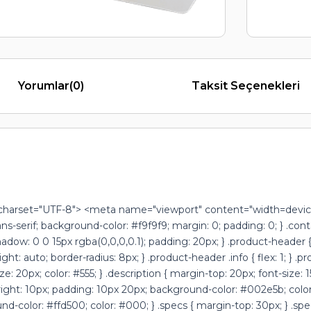
Yorumlar
(0)
Taksit Seçenekleri
arset="UTF-8"> <meta name="viewport" content="width=device-w
sans-serif; background-color: #f9f9f9; margin: 0; padding: 0; } .c
dow: 0 0 15px rgba(0,0,0,0.1); padding: 20px; } .product-header { d
t: auto; border-radius: 8px; } .product-header .info { flex: 1; } .p
: 20px; color: #555; } .description { margin-top: 20px; font-size: 15
in-right: 10px; padding: 10px 20px; background-color: #002e5b; color
nd-color: #ffd500; color: #000; } .specs { margin-top: 30px; } .spe