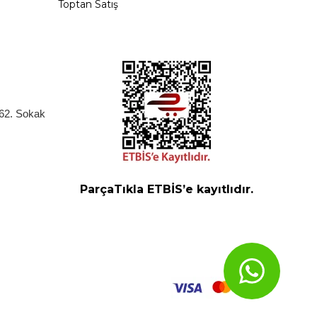
Toptan Satış
262. Sokak
ParçaTıkla ETBİS’e kayıtlıdır.