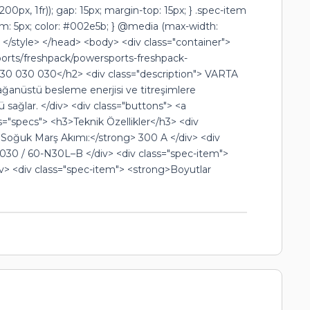
0px, 1fr)); gap: 15px; margin-top: 15px; } .spec-item
tom: 5px; color: #002e5b; } @media (max-width:
} </style> </head> <body> <div class="container">
orts/freshpack/powersports-freshpack-
 030 030</h2> <div class="description"> VARTA
olağanüstü besleme enerjisi ve titreşimlere
sağlar. </div> <div class="buttons"> <a
"specs"> <h3>Teknik Özellikler</h3> <div
g>Soğuk Marş Akımı:</strong> 300 A </div> <div
030 / 60-N30L–B </div> <div class="spec-item">
v> <div class="spec-item"> <strong>Boyutlar