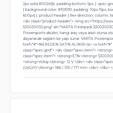
2px solid #002e5b; padding-bottom: 5px; } .spec-grid
{ background-color: #f0f0f0; padding: 10px 15px; bo
600px) { .product-header { flex-direction: column; t
<div class="product-header"> <img src="https://w
530030030.png" alt="VARTA Freshpack 530030030"
Powersports aküleri, hangi araç veya arazi olursa ols
dayanacak sağlam bir yapı sunar. VARTA Powersports
href="#">NEREDEN SATIN ALINIR</a> <a href="#" cl
class="spec-grid"> <div class="spec-item"> <strong
class="spec-item"> <strong>ETN:</strong> 53003003
<strong>Voltaj:</strong> 12 V </div> <div class="s
(UxGxY):</strong> 186 / 130 / 171 mm </div> </div> 