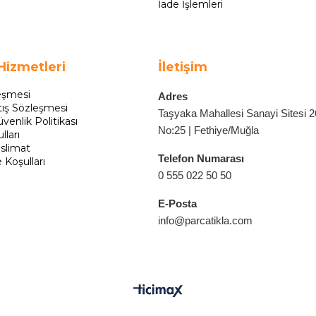
İade İşlemleri
Hizmetleri
İletişim
eşmesi
Adres
tış Sözleşmesi
Taşyaka Mahallesi Sanayi Sitesi 
üvenlik Politikası
No:25 | Fethiye/Muğla
lları
slimat
Telefon Numarası
e Koşulları
0 555 022 50 50
E-Posta
info@parcatikla.com