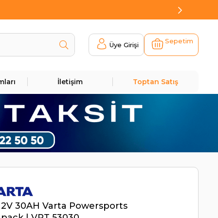
Sepetim
Üye Girişi
mları
İletişim
Toptan Satış
12V 30AH Varta Powersports
pack | VRT 53030