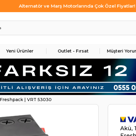
Alternatör ve Marş Motorlarında Çok Özel Fiyatlar!
Yeni Ürünler
Outlet - Fırsat
Müşteri Yoru
 Freshpack | VRT 53030
Akü, 
Fresh