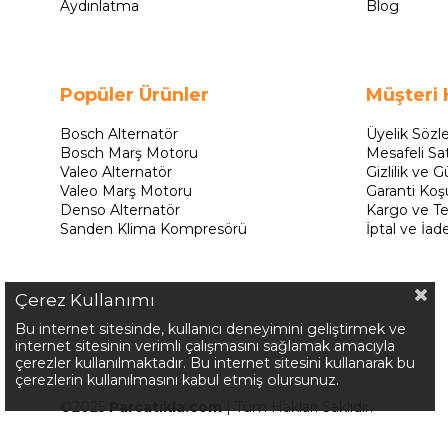
Aydınlatma
Blog
Popüler Ürünler
Müşteri 
Bosch Alternatör
Üyelik Sözl
Bosch Marş Motoru
Mesafeli Sa
Valeo Alternatör
Gizlilik ve G
Valeo Marş Motoru
Garanti Koşu
Denso Alternatör
Kargo ve Te
Sanden Klima Kompresörü
İptal ve İad
Çerez Kullanımı
Bu internet sitesinde, kullanıcı deneyimini geliştirmek ve
internet sitesinin verimli çalışmasını sağlamak amacıyla
çerezler kullanılmaktadır. Bu internet sitesini kullanarak bu
çerezlerin kullanılmasını kabul etmiş olursunuz.
©2025
Parcatikla.com
| Tüm Hakları Saklıdır.