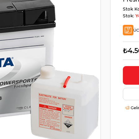
Stok K
Stok:
Y
ÜC
₺4.5
Geli