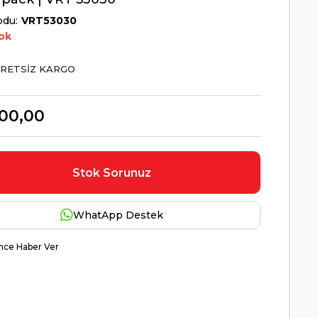
odu
VRT53030
ok
RETSIZ KARGO
00,00
Stok Sorunuz
WhatApp Destek
nce Haber Ver