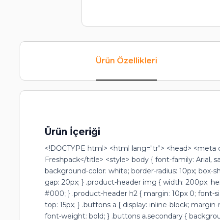
Ürün Özellikleri
Ürün İçeriği
<!DOCTYPE html> <html lang="tr"> <head> <meta ch
Freshpack</title> <style> body { font-family: Arial, 
background-color: white; border-radius: 10px; box-sha
gap: 20px; } .product-header img { width: 200px; heigh
#000; } .product-header h2 { margin: 10px 0; font-size
top: 15px; } .buttons a { display: inline-block; marg
font-weight: bold; } .buttons a.secondary { backgrou