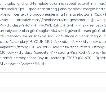
 { display: grid; grid-template-columns: repeat(auto-fit, minmax(20
rder-radius: 5px; } .spec-item strong { display: block; margin-bot
ext-align: center; } .product-header img { margin-bottom: 10px; } 
ww.varta-automotive.com/-/media/varta/images/products/powersp
> <div class="info"> <h1>POWERSPORTS</h1> <h2>Freshpack 530
un ihtiyacınız olan gücü sağlar. Akü serisi, güvenilir marş gücü, 
 Freshpack aküler sıcak ve soğuk havalarda güvenilir marş gücü 
ass="secondary">UYGUN MU?</a> </div> </div> </div> <div class=
>Kapasite:</strong> 30 Ah </div> <div class="spec-item"> <stron
0 </div> <div class="spec-item"> <strong>Kısa Kod:</strong> 53
pec-item"> <strong>Kasa Boyutu:</strong> 53030 (60-N30L–B) </di
</div> </div> </body> </html>