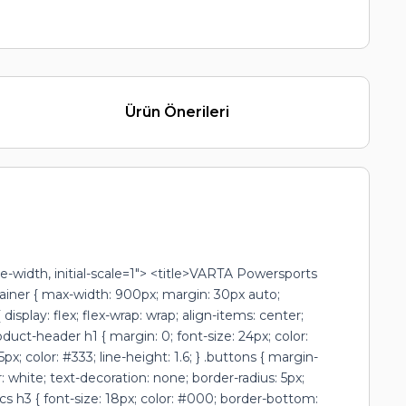
Ürün Önerileri
idth, initial-scale=1"> <title>VARTA Powersports
ontainer { max-width: 900px; margin: 30px auto;
isplay: flex; flex-wrap: wrap; align-items: center;
roduct-header h1 { margin: 0; font-size: 24px; color:
px; color: #333; line-height: 1.6; } .buttons { margin-
: white; text-decoration: none; border-radius: 5px;
cs h3 { font-size: 18px; color: #000; border-bottom: